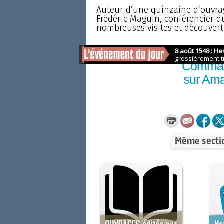
Auteur d’une quinzaine d’ouvrag
Frédéric Maguin, conférencier 
nombreuses visites et découverte
Comma
sur Am
Même secti