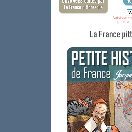
Saisissez v
pour vo