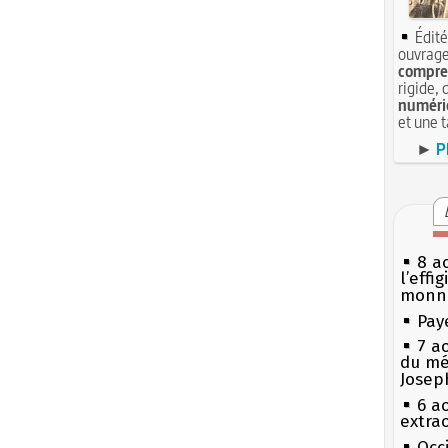
Édité
ouvrage
compren
rigide, 
numéri
et une 
►
P
8 ao
l’effi
monn
Pay
7 a
du mé
Josep
6 a
extrao
Occi