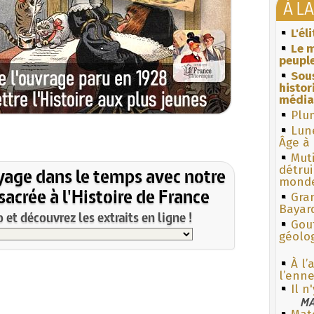
À L
L'él
Le m
peuple
Sous
histo
média
Plum
Lun
Âge à 
Muti
détrui
yage dans le temps avec notre
monde
acrée à l'Histoire de France
Gra
Bayar
et découvrez les extraits en ligne !
Gouf
géolo
À l’
l’enne
Il n
MA