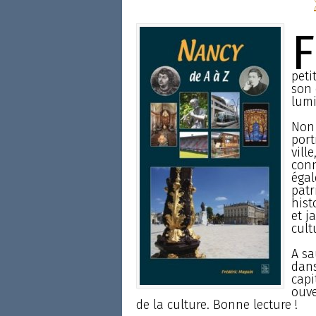
F
peti
son 
lumi
Non 
port
vill
conn
égal
patr
hist
et j
cult
A sa
dans
capi
ouve
de la culture. Bonne lecture !