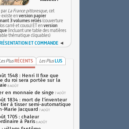
 par
La France pittoresque
, cet
 existe en
version papier
ant 3 volumes reliés
(couverture
dos carré et cousu) ET en
version
que
(incluant une table des matières
table thématique cliquables)
RÉSENTATION ET COMMANDE
◄
Les Plus
RÉCENTS
Les Plus
LUS
ût 1548 : Henri II fixe que
gie du roi sera portée sur la
aie
8 AOÛT
er en monnaie de singe
7 AOÛT
oût 1834 : mort de l'inventeur
tier à tisser semi-automatique
h-Marie Jacquard
7 AOÛT
oût 1705 : chaleur
rdinaire à Paris
6 AOÛT
 : village fantôme