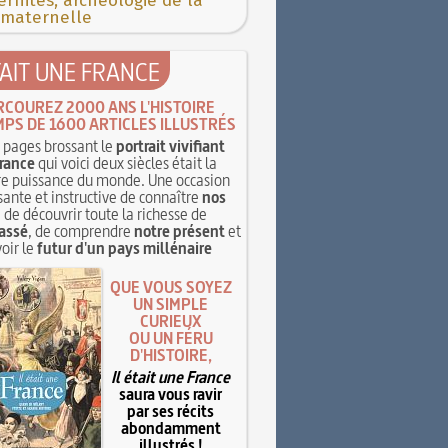
rnités, archéologie de la
 maternelle
TAIT UNE FRANCE
RCOUREZ 2000 ANS L'HISTOIRE
MPS DE 1600 ARTICLES ILLUSTRÉS
pages brossant le
portrait vivifiant
rance
qui voici deux siècles était la
e puissance du monde. Une occasion
sante et instructive de connaître
nos
, de découvrir toute la richesse de
assé
, de comprendre
notre présent
et
oir le
futur d'un pays millénaire
QUE VOUS SOYEZ
UN SIMPLE
CURIEUX
OU UN FÉRU
D'HISTOIRE,
Il était une France
saura vous ravir
par ses récits
abondamment
illustrés !