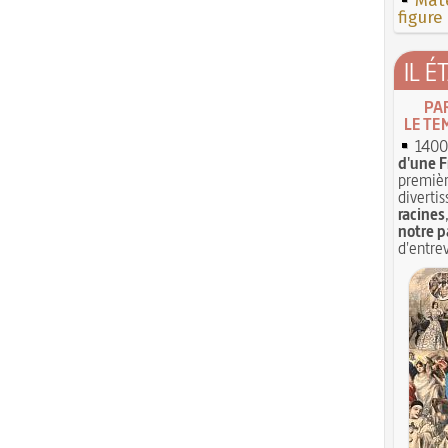
Mate
figure
IL É
PA
LE TE
1400 
d'une F
premièr
divertis
racines
notre p
d'entrev