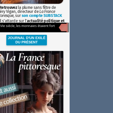
Retrouvez
la plume sans filtre de
éry Vigan, directeur de
La France
toresque
, sur
son compte SUBSTACK
l s'attarde sur l'
actualité politique et
ciétale
avec la hauteur de vue de
istoire
JOURNAL D'UN EXILÉ
DU PRÉSENT