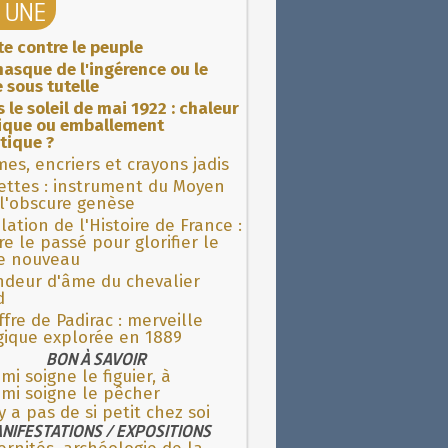
A UNE
ite contre le peuple
asque de l'ingérence ou le
 sous tutelle
 le soleil de mai 1922 : chaleur
rique ou emballement
tique ?
es, encriers et crayons jadis
ettes : instrument du Moyen
l'obscure genèse
lation de l'Histoire de France :
re le passé pour glorifier le
 nouveau
ndeur d'âme du chevalier
d
fre de Padirac : merveille
gique explorée en 1889
BON À SAVOIR
ami soigne le figuier, à
mi soigne le pêcher
'y a pas de si petit chez soi
NIFESTATIONS / EXPOSITIONS