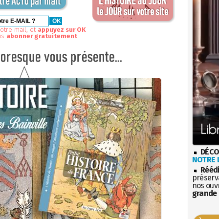
otre mail, et
appuyez sur OK
us
abonner gratuitement
DÉCO
NOTRE L
Rééd
préserva
nos ouv
grande 