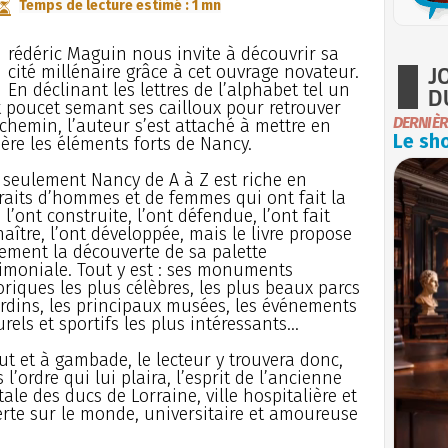
Temps de lecture estimé : 1 mn
rédéric Maguin nous invite à découvrir sa
J
cité millénaire grâce à cet ouvrage novateur.
En déclinant les lettres de l’alphabet tel un
D
t poucet semant ses cailloux pour retrouver
DERNIÈR
chemin, l’auteur s’est attaché à mettre en
Le sho
ère les éléments forts de Nancy.
seulement Nancy de A à Z est riche en
raits d’hommes et de femmes qui ont fait la
e, l’ont construite, l’ont défendue, l’ont fait
aître, l’ont développée, mais le livre propose
ement la découverte de sa palette
imoniale. Tout y est : ses monuments
oriques les plus célèbres, les plus beaux parcs
ardins, les principaux musées, les événements
urels et sportifs les plus intéressants...
ut et à gambade, le lecteur y trouvera donc,
 l’ordre qui lui plaira, l’esprit de l’ancienne
tale des ducs de Lorraine, ville hospitalière et
rte sur le monde, universitaire et amoureuse