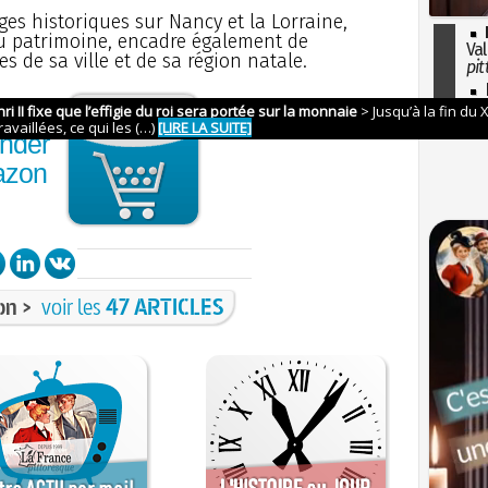
es historiques sur Nancy et la Lorraine,
du patrimoine, encadre également de
Val
s de sa ville et de sa région natale.
pit
I
so
l'H
nder
azon
on >
voir les
47 ARTICLES