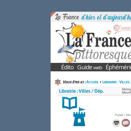
Édito
Guide
Éphéméri
web
Vous êtes ici :
Accueil
>
Librairie : Villes
Librairie : Villes / Dép.
Monogr
Meurth
Publié / Mis