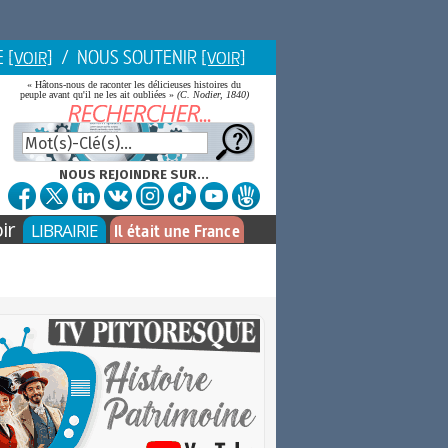
E
/ NOUS SOUTENIR
[VOIR]
[VOIR]
« Hâtons-nous de raconter les délicieuses histoires du
peuple avant qu'il ne les ait oubliées »
(C. Nodier, 1840)
NOUS REJOINDRE SUR...
ir
LIBRAIRIE
Il était une France