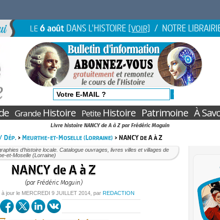
6 août
DANS L'HISTOIRE
/ NOTRE LIBRAIRI
LE
[VOIR]
de
Histoire
Histoire
Patrimoine
À Savo
Grande
Petite
Livre histoire NANCY de A à Z par Frédéric Maguin
 / Dép.
>
Meurthe-et-Moselle (Lorraine)
> NANCY de A à Z
aphies d’histoire locale. Catalogue ouvrages, livres villes et villages de
e-et-Moselle (Lorraine)
NANCY de A à Z
(par Frédéric Maguin)
 à jour le
MERCREDI
9 JUILLET 2014
, par
REDACTION