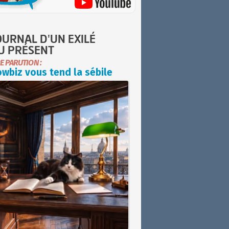
OURNAL D'UN EXILÉ
U PRÉSENT
E PARUTION :
wbiz vous tend la sébile