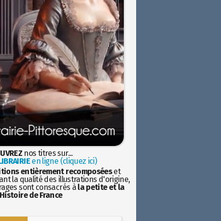
UVREZ
nos titres sur...
IBRAIRIE
en ligne (cliquez ici)
itions entièrement recomposées
et
nt la qualité des illustrations d'origine,
rages sont consacrés à
la petite et la
Histoire de France