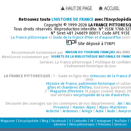
Retrouvez toute
L'HISTOIRE DE FRANCE
avec l'Encyclopédi
Copyright © 1999-2026
LA FRANCE PITTORES
Tous droits réservés. Reproduction interdite. N° ISSN 1768-32
N° Siret 481 246619 00011. Code APE 913E
La France pittoresque
et
Guide de la France d'hier et d'aujourd'hui
sont 
Site déposé à l'INPI
Recommandé notamment par
MAISON DU TOURISME FRANÇAIS
dès 2003
Mentionné notamment par
SIGNETS DE LA BIBLIOTHÈQUE NATIONALE DE FRAN
Services La France pittoresque
|
Politique de confident
L'événement historique du jour
LA FRANCE PITTORESQUE :
1 - Guide en ligne des
richesses de la France d'
1999 :
Histoire de France, patrimoine historique
et cultur
gîtes et chambres d'hôtes
, tourisme, gastronom
2 -
Magazine d'histoire
36 pages couleur depuis 20
une véritable
encyclopédie de la vie d'autrefois
Découvrir des ouvrages sur les communes de nos départements :
Ain
|
Ai
Provence
|
Hautes-Alpes
|
Alpes-Maritimes
Ardèche
|
Ardennes
|
Ariège
|
Aube
|
Aude
|
Aveyro
Magazine
|
Encyclopédie
|
Blog
|
Facebook
|
X
|
LinkedIn
|
VK
|
Instagram
|
YouTube
|
Librairie
|
Paris pittoresque
|
Prénoms
|
Services