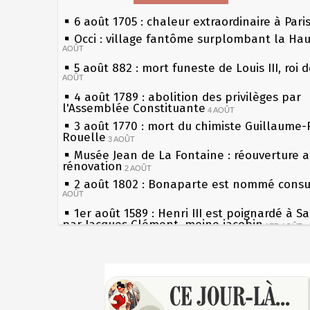
6 août 1705 : chaleur extraordinaire à Pari
Occi : village fantôme surplombant la Ha
AOÛT
5 août 882 : mort funeste de Louis III, roi 
AOÛT
4 août 1789 : abolition des privilèges par
l'Assemblée Constituante
4 AOÛT
3 août 1770 : mort du chimiste Guillaume-
Rouelle
3 AOÛT
Musée Jean de La Fontaine : réouverture 
rénovation
2 AOÛT
2 août 1802 : Bonaparte est nommé consul
AOÛT
1er août 1589 : Henri III est poignardé à S
par Jacques Clément, moine jacobin
1ER AOÛT
31 juillet 1899 : décret instaurant les mou
boîtes aux lettres en fonte de Léon Mougeo
Sécheresses (Grandes), étés caniculaires à
30 juillet 1918 : mort d'Auguste Poulain, f
les siècles
Chocolat Poulain
30 JUILLET
27 mai 1610 : supplice de François Ravailla
29 juillet 1881 : loi sur la liberté de la pre
du roi Henri IV