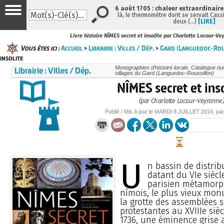
6 août 1705 : chaleur extraordinaire
là, le thermomètre dont se servait Cass
deux (…)
[LIRE]
Livre histoire NÎMES secret et insolite par Charlotte Lacour-Ve
Vous êtes ici :
Accueil
>
Librairie : Villes / Dép.
>
Gard (Languedoc-Rou
insolite
Librairie : Villes / Dép.
Monographies d’histoire locale. Catalogue ouvr
villages du Gard (Languedoc-Roussillon)
NÎMES secret et ins
(par Charlotte Lacour-Veyranne
Publié / Mis à jour le
MARDI
8 JUILLET 2014
, pa
U
n bassin de distri
datant du VIe sièc
parisien métamorp
nîmois, le plus vieux monu
la grotte des assemblées s
protestantes au XVIIIe sièc
1736, une éminence grise a