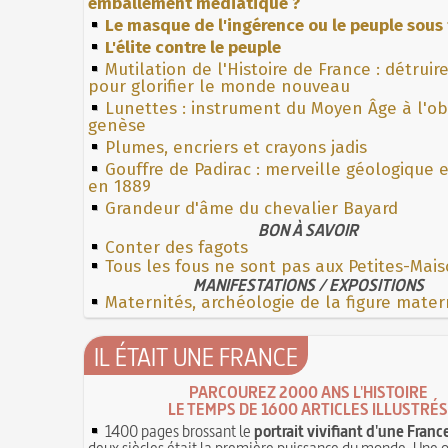
emballement médiatique ?
Le masque de l'ingérence ou le peuple sous 
L'élite contre le peuple
Mutilation de l'Histoire de France : détruir
pour glorifier le monde nouveau
Lunettes : instrument du Moyen Âge à l'o
genèse
Plumes, encriers et crayons jadis
Gouffre de Padirac : merveille géologique 
en 1889
Grandeur d'âme du chevalier Bayard
BON À SAVOIR
Conter des fagots
Tous les fous ne sont pas aux Petites-Mai
MANIFESTATIONS / EXPOSITIONS
Maternités, archéologie de la figure mater
IL ÉTAIT UNE FRANCE
PARCOUREZ 2000 ANS L'HISTOIRE
LE TEMPS DE 1600 ARTICLES ILLUSTRÉS
1400 pages brossant le
portrait vivifiant d'une Franc
deux siècles était la première puissance du monde. Une 