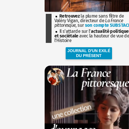
Retrouvez
la plume sans filtre de
Valéry Vigan, directeur de
La France
pittoresque
, sur
son compte SUBSTAC
Il s'attarde sur l'
actualité politique
et sociétale
avec la hauteur de vue d
l'Histoire
JOURNAL D'UN EXILÉ
DU PRÉSENT