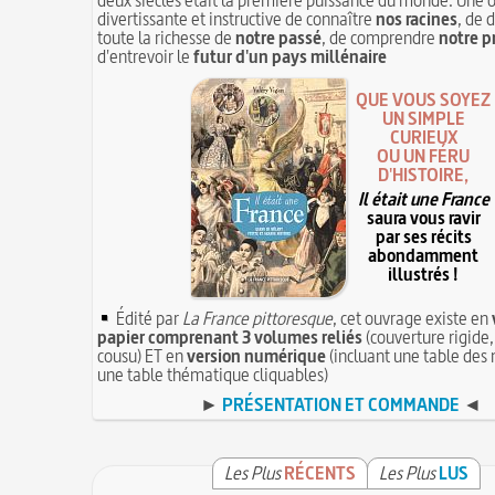
divertissante et instructive de connaître
nos racines
, de 
toute la richesse de
notre passé
, de comprendre
notre p
d'entrevoir le
futur d'un pays millénaire
QUE VOUS SOYEZ
UN SIMPLE
CURIEUX
OU UN FÉRU
D'HISTOIRE,
Il était une France
saura vous ravir
par ses récits
abondamment
illustrés !
Édité par
La France pittoresque
, cet ouvrage existe en
papier comprenant 3 volumes reliés
(couverture rigide,
cousu) ET en
version numérique
(incluant une table des 
une table thématique cliquables)
►
PRÉSENTATION ET COMMANDE
◄
Les Plus
RÉCENTS
Les Plus
LUS