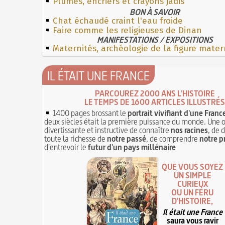
Plumes, encriers et crayons jadis
BON À SAVOIR
Chat échaudé craint l'eau froide
Faire comme les religieuses de Dinan
MANIFESTATIONS / EXPOSITIONS
Maternités, archéologie de la figure mater
IL ÉTAIT UNE FRANCE
PARCOUREZ 2000 ANS L'HISTOIRE
LE TEMPS DE 1600 ARTICLES ILLUSTRÉS
1400 pages brossant le
portrait vivifiant d'une Franc
deux siècles était la première puissance du monde. Une 
divertissante et instructive de connaître
nos racines
, de 
toute la richesse de
notre passé
, de comprendre
notre p
d'entrevoir le
futur d'un pays millénaire
QUE VOUS SOYEZ
UN SIMPLE
CURIEUX
OU UN FÉRU
D'HISTOIRE,
Il était une France
saura vous ravir