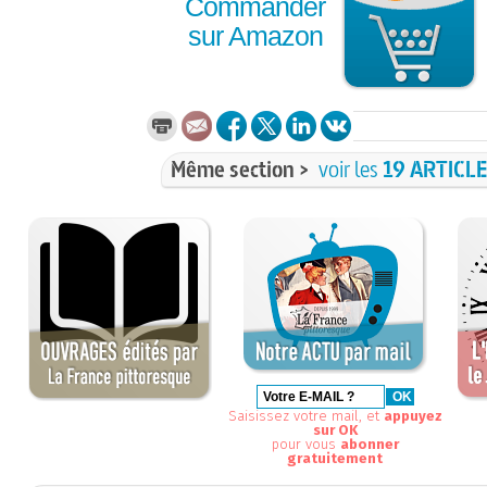
Commander
sur Amazon
Même section >
voir les
19 ARTICL
Saisissez votre mail, et
appuyez
sur OK
pour vous
abonner
gratuitement