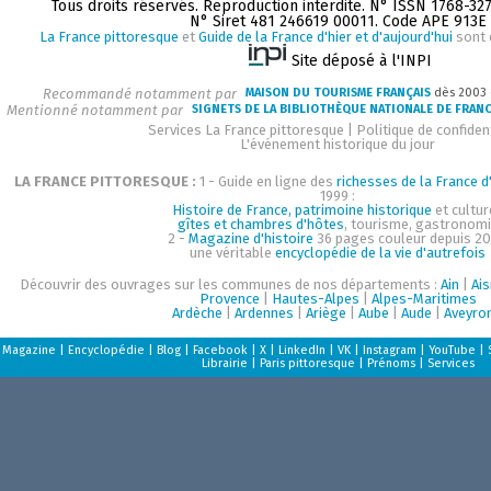
Tous droits réservés. Reproduction interdite. N° ISSN 1768-32
N° Siret 481 246619 00011. Code APE 913E
La France pittoresque
et
Guide de la France d'hier et d'aujourd'hui
sont 
Site déposé à l'INPI
Recommandé notamment par
MAISON DU TOURISME FRANÇAIS
dès 2003
Mentionné notamment par
SIGNETS DE LA BIBLIOTHÈQUE NATIONALE DE FRAN
Services La France pittoresque
|
Politique de confident
L'événement historique du jour
LA FRANCE PITTORESQUE :
1 - Guide en ligne des
richesses de la France d'
1999 :
Histoire de France, patrimoine historique
et cultur
gîtes et chambres d'hôtes
, tourisme, gastronom
2 -
Magazine d'histoire
36 pages couleur depuis 20
une véritable
encyclopédie de la vie d'autrefois
Découvrir des ouvrages sur les communes de nos départements :
Ain
|
Ai
Provence
|
Hautes-Alpes
|
Alpes-Maritimes
Ardèche
|
Ardennes
|
Ariège
|
Aube
|
Aude
|
Aveyro
Magazine
|
Encyclopédie
|
Blog
|
Facebook
|
X
|
LinkedIn
|
VK
|
Instagram
|
YouTube
|
Librairie
|
Paris pittoresque
|
Prénoms
|
Services