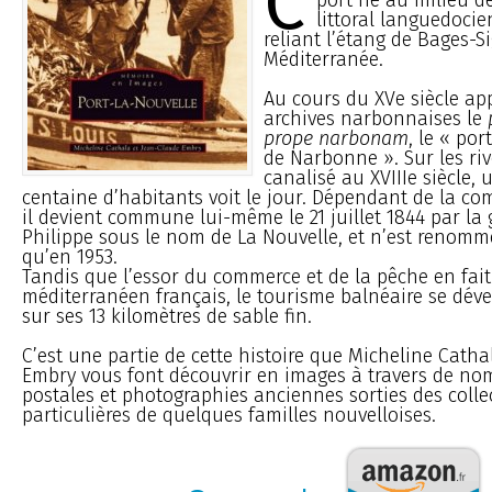
C
littoral languedocie
reliant l’étang de Bages-S
Méditerranée.
Au cours du XVe siècle ap
archives narbonnaises le
prope narbonam
, le « por
de Narbonne ». Sur les riv
canalisé au XVIIIe siècle
centaine d’habitants voit le jour. Dépendant de la c
il devient commune lui-même le 21 juillet 1844 par la 
Philippe sous le nom de La Nouvelle, et n’est renomm
qu’en 1953.
Tandis que l’essor du commerce et de la pêche en fait 
méditerranéen français, le tourisme balnéaire se dé
sur ses 13 kilomètres de sable fin.
C’est une partie de cette histoire que Micheline Cath
Embry vous font découvrir en images à travers de no
postales et photographies anciennes sorties des colle
particulières de quelques familles nouvelloises.