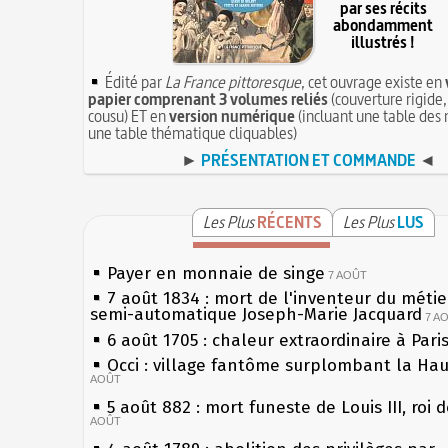
par ses récits
abondamment
illustrés !
Édité par
La France pittoresque
, cet ouvrage existe en
papier comprenant 3 volumes reliés
(couverture rigide,
cousu) ET en
version numérique
(incluant une table des 
une table thématique cliquables)
►
PRÉSENTATION ET COMMANDE
◄
Les Plus
RÉCENTS
Les Plus
LUS
Payer en monnaie de singe
7 AOÛT
7 août 1834 : mort de l'inventeur du métier
semi-automatique Joseph-Marie Jacquard
7 A
6 août 1705 : chaleur extraordinaire à Pari
Occi : village fantôme surplombant la Ha
AOÛT
5 août 882 : mort funeste de Louis III, roi 
AOÛT