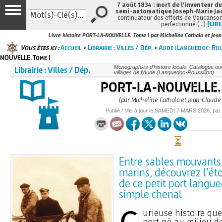
7 août 1834 : mort de l'inventeur du
semi-automatique Joseph-Marie Ja
continuateur des efforts de Vaucanson
perfectionné (…)
[LIRE
Livre histoire PORT-LA-NOUVELLE. Tome I par Micheline Cathala et Jea
Vous êtes ici :
Accueil
>
Librairie : Villes / Dép.
>
Aude (Languedoc-Rou
NOUVELLE. Tome I
Librairie : Villes / Dép.
Monographies d’histoire locale. Catalogue ouvr
villages de l’Aude (Languedoc-Roussillon)
PORT-LA-NOUVELLE. 
(par Micheline Cathala et Jean-Claude
Publié / Mis à jour le
SAMEDI
7 MARS 2026
, par
Entre sables mouvants 
marins, découvrez l’é
de ce petit port langu
simple chenal
urieuse histoire que 
port né au milieu d