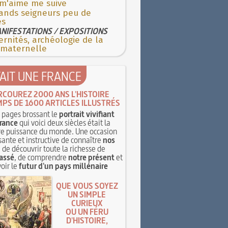
 m'aime me suive
rands seigneurs peu de
es
NIFESTATIONS / EXPOSITIONS
rnités, archéologie de la
 maternelle
TAIT UNE FRANCE
RCOUREZ 2000 ANS L'HISTOIRE
MPS DE 1600 ARTICLES ILLUSTRÉS
pages brossant le
portrait vivifiant
rance
qui voici deux siècles était la
e puissance du monde. Une occasion
sante et instructive de connaître
nos
, de découvrir toute la richesse de
assé
, de comprendre
notre présent
et
oir le
futur d'un pays millénaire
QUE VOUS SOYEZ
UN SIMPLE
CURIEUX
OU UN FÉRU
D'HISTOIRE,