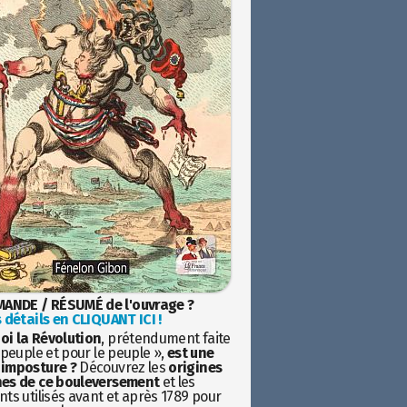
ANDE / RÉSUMÉ de l'ouvrage ?
 détails en CLIQUANT ICI !
oi la Révolution
, prétendument faite
 peuple et pour le peuple »,
est une
imposture ?
Découvrez les
origines
es de ce bouleversement
et les
ts utilisés avant et après 1789 pour