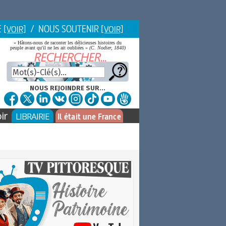
E
/ NOUS SOUTENIR
[VOIR]
[VOIR]
« Hâtons-nous de raconter les délicieuses histoires du
peuple avant qu'il ne les ait oubliées »
(C. Nodier, 1840)
NOUS REJOINDRE SUR...
ir
LIBRAIRIE
Il était une France