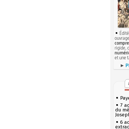
Édité
ouvrage
compren
rigide, 
numéri
et une 
►
P
Pay
7 a
du mé
Josep
6 a
extrao