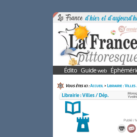
Édito
Guide
Éphéméri
web
Vous êtes ici :
Accueil
>
Librairie : Villes
Librairie : Villes / Dép.
Monogr
Yvelin
Publié / 