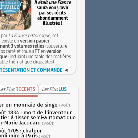
Il était une France
saura vous ravir
par ses récits
abondamment
illustrés !
 par
La France pittoresque
, cet
 existe en
version papier
ant 3 volumes reliés
(couverture
dos carré et cousu) ET en
version
que
(incluant une table des matières
table thématique cliquables)
RÉSENTATION ET COMMANDE
◄
Les Plus
RÉCENTS
Les Plus
LUS
er en monnaie de singe
7 AOÛT
oût 1834 : mort de l'inventeur
tier à tisser semi-automatique
h-Marie Jacquard
7 AOÛT
oût 1705 : chaleur
rdinaire à Paris
6 AOÛT