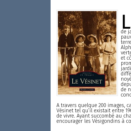
L
de j
pauv
terr
Alph
vert
et c
prom
jard
diff
noyé
depu
de n
con
A travers quelque 200 images, ca
Vésinet tel qu’il existait entre 
de vivre. Ayant succombé au cha
encourager les Vésigondins à co