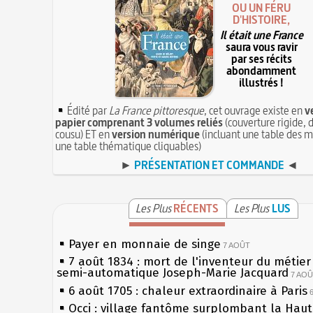
OU UN FÉRU
D'HISTOIRE,
Il était une France
saura vous ravir
par ses récits
abondamment
illustrés !
Édité par
La France pittoresque
, cet ouvrage existe en
v
papier comprenant 3 volumes reliés
(couverture rigide, d
cousu) ET en
version numérique
(incluant une table des m
une table thématique cliquables)
►
PRÉSENTATION ET COMMANDE
◄
Les Plus
RÉCENTS
Les Plus
LUS
Payer en monnaie de singe
7 AOÛT
7 août 1834 : mort de l'inventeur du métier 
semi-automatique Joseph-Marie Jacquard
7 AO
6 août 1705 : chaleur extraordinaire à Paris
Occi : village fantôme surplombant la Hau