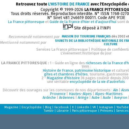
Retrouvez toute
L'HISTOIRE DE FRANCE
avec l'Encyclopédie
Copyright © 1999-2026
LA FRANCE PITTORESQ
Tous droits réservés. Reproduction interdite. N° ISSN 1768-327
N° Siret 481 246619 00011. Code APE 913E
La France pittoresque
et
Guide de la France d'hier et d'aujourd'hui
sont d
Site déposé à l'INPI
Recommandé notamment par
MAISON DU TOURISME FRANÇAIS
dès 2003 e
SIGNETS DE LA BIBLIOTHÈQUE NATIONALE DE FR
Mentionné notamment par
CULTURE
Services La France pittoresque
|
Politique de confidenti
L'événement historique du jour
LA FRANCE PITTORESQUE :
1 - Guide en ligne des
richesses de la France d'h
1999 :
Histoire de France, patrimoine historique
et culturel
gîtes et chambres d'hôtes
, tourisme, gastronomie
2 -
Magazine d'histoire
36 pages couleur depuis 200
une véritable
encyclopédie de la vie d'autrefois
Découvrir des ouvrages sur les communes de nos départements :
Ain
|
Aisn
Provence
|
Hautes-Alpes
|
Alpes-Maritimes
Ardèche
|
Ardennes
|
Ariège
|
Aube
|
Aude
|
Aveyron
Magazine
|
Encyclopédie
|
Blog
|
Facebook
|
X
|
LinkedIn
|
VK
|
Instagram
|
YouTube
Tumblr
|
Librairie
|
Paris pittoresque
|
Prénoms
|
Services