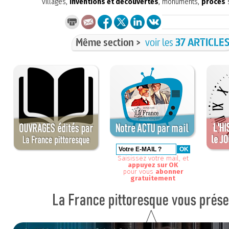
villages,
inventions et découvertes
, monuments,
procès
s
Même section >
voir les
37 ARTICLE
Saisissez votre mail, et
appuyez sur OK
pour vous
abonner
gratuitement