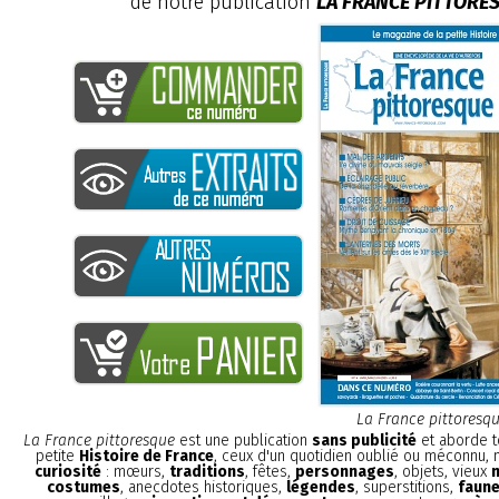
de notre publication
LA FRANCE PITTORE
La France pittoresq
La France pittoresque
est une publication
sans publicité
et aborde t
petite
Histoire de France
, ceux d'un quotidien oublié ou méconnu,
curiosité
: mœurs,
traditions
, fêtes,
personnages
, objets, vieux
costumes
, anecdotes historiques,
légendes
, superstitions,
faune