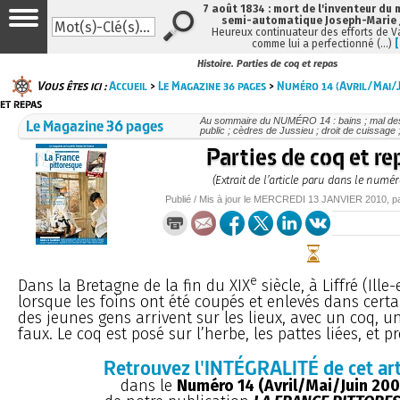
7 août 1834 : mort de l'inventeur du 
semi-automatique Joseph-Marie
Heureux continuateur des efforts de V
comme lui a perfectionné (…)
Histoire. Parties de coq et repas
Vous êtes ici :
Accueil
>
Le Magazine 36 pages
>
Numéro 14 (Avril/Mai/J
et repas
Le Magazine 36 pages
Au sommaire du NUMÉRO 14 : bains ; mal des 
public ; cèdres de Jussieu ; droit de cuissage 
Parties de coq et re
(Extrait de l’article paru dans le numér
Publié / Mis à jour le
MERCREDI
13 JANVIER 2010
, 
e
Dans la Bretagne de la fin du XIX
siècle, à Liffré (Ille-
lorsque les foins ont été coupés et enlevés dans certai
des jeunes gens arrivent sur les lieux, avec un coq, u
faux. Le coq est posé sur l’herbe, les pattes liées, et prè
Retrouvez l'INTÉGRALITÉ de cet art
dans le
Numéro 14 (Avril/Mai/Juin 200