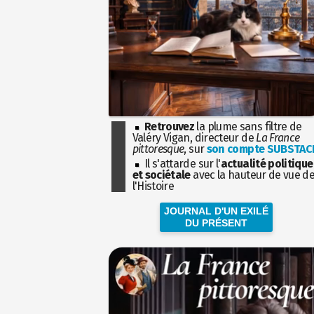
Retrouvez
la plume sans filtre de
Valéry Vigan, directeur de
La France
pittoresque
, sur
son compte SUBSTAC
Il s'attarde sur l'
actualité politique
et sociétale
avec la hauteur de vue d
l'Histoire
JOURNAL D'UN EXILÉ
DU PRÉSENT