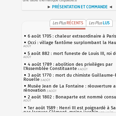
►
PRÉSENTATION ET COMMANDE
◄
Les Plus
RÉCENTS
Les Plus
LUS
6 août 1705 : chaleur extraordinaire à Pari
Occi : village fantôme surplombant la Ha
AOÛT
5 août 882 : mort funeste de Louis III, roi 
AOÛT
4 août 1789 : abolition des privilèges par
l'Assemblée Constituante
4 AOÛT
3 août 1770 : mort du chimiste Guillaume-
Rouelle
3 AOÛT
Musée Jean de La Fontaine : réouverture 
rénovation
2 AOÛT
2 août 1802 : Bonaparte est nommé consul
AOÛT
1er août 1589 : Henri III est poignardé à S
par Jacques Clément, moine jacobin
1ER AOÛT