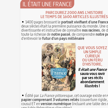
IL ÉTAIT UNE FRANCE
PARCOUREZ 2000 ANS L'HISTOIRE
LE TEMPS DE 1600 ARTICLES ILLUSTRÉS
1400 pages brossant le
portrait vivifiant d'une Franc
deux siècles était la première puissance du monde. Une 
divertissante et instructive de connaître
nos racines
, de 
toute la richesse de
notre passé
, de comprendre
notre p
d'entrevoir le
futur d'un pays millénaire
QUE VOUS SOYEZ
UN SIMPLE
CURIEUX
OU UN FÉRU
D'HISTOIRE,
Il était une France
saura vous ravir
par ses récits
abondamment
illustrés !
Édité par
La France pittoresque
, cet ouvrage existe en
papier comprenant 3 volumes reliés
(couverture rigide,
cousu) ET en
version numérique
(incluant une table des 
une table thématique cliquables)