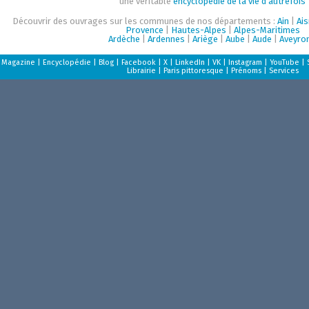
une véritable
encyclopédie de la vie d'autrefois
Découvrir des ouvrages sur les communes de nos départements :
Ain
|
Ai
Provence
|
Hautes-Alpes
|
Alpes-Maritimes
Ardèche
|
Ardennes
|
Ariège
|
Aube
|
Aude
|
Aveyro
Magazine
|
Encyclopédie
|
Blog
|
Facebook
|
X
|
LinkedIn
|
VK
|
Instagram
|
YouTube
|
Librairie
|
Paris pittoresque
|
Prénoms
|
Services