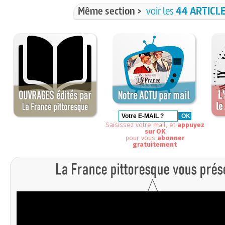
Même section >
voir les
44 ARTICL
Saisissez votre mail, et
appuyez
sur OK
pour vous
abonner
gratuitement