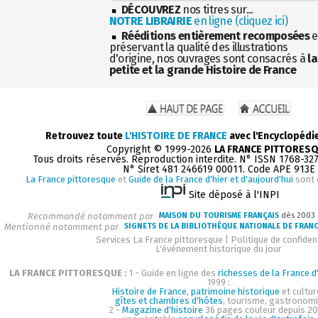
DÉCOUVREZ
nos titres sur...
NOTRE LIBRAIRIE
en ligne (cliquez ici)
Rééditions entièrement recomposées
e
préservant la qualité des illustrations
d'origine, nos ouvrages sont consacrés à
la
petite et la grande Histoire de France
Retrouvez toute
L'HISTOIRE DE FRANCE
avec l'Encyclopédi
Copyright © 1999-2026
LA FRANCE PITTORES
Tous droits réservés. Reproduction interdite. N° ISSN 1768-32
N° Siret 481 246619 00011. Code APE 913E
La France pittoresque
et
Guide de la France d'hier et d'aujourd'hui
sont 
Site déposé à l'INPI
Recommandé notamment par
MAISON DU TOURISME FRANÇAIS
dès 2003
Mentionné notamment par
SIGNETS DE LA BIBLIOTHÈQUE NATIONALE DE FRAN
Services La France pittoresque
|
Politique de confident
L'événement historique du jour
LA FRANCE PITTORESQUE :
1 - Guide en ligne des
richesses de la France d'
1999 :
Histoire de France, patrimoine historique
et cultur
gîtes et chambres d'hôtes
, tourisme, gastronom
2 -
Magazine d'histoire
36 pages couleur depuis 20