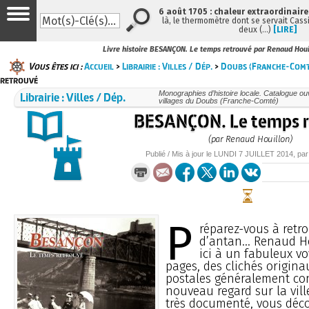
6 août 1705 : chaleur extraordinaire
là, le thermomètre dont se servait Cass
deux (…)
[LIRE]
Livre histoire BESANÇON. Le temps retrouvé par Renaud Houi
Vous êtes ici :
Accueil
>
Librairie : Villes / Dép.
>
Doubs (Franche-Comt
retrouvé
Librairie : Villes / Dép.
Monographies d’histoire locale. Catalogue ouvr
villages du Doubs (Franche-Comté)
BESANÇON. Le temps r
(par Renaud Houillon)
Publié / Mis à jour le
LUNDI
7 JUILLET 2014
, pa
P
réparez-vous à retr
d’antan... Renaud H
ici à un fabuleux vo
pages, des clichés origina
postales généralement co
nouveau regard sur la vill
très documenté, vous déco