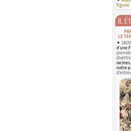
Mate
figure
IL É
PA
LE TE
1400 
d'une F
premièr
divertis
racines
notre p
d'entrev