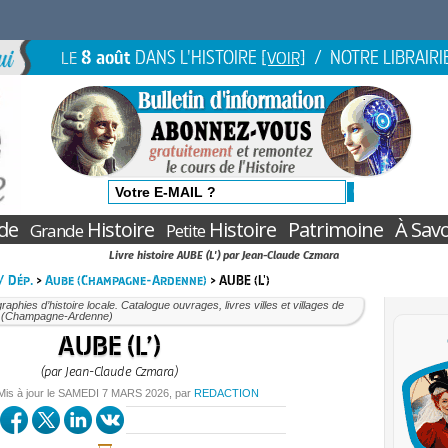
8 août
DANS L'HISTOIRE
/ NOTRE LIBRAIRI
LE
[VOIR]
de
Histoire
Histoire
Patrimoine
À Savo
Grande
Petite
Livre histoire AUBE (L') par Jean-Claude Czmara
 / Dép.
>
Aube (Champagne-Ardenne)
> AUBE (L')
aphies d’histoire locale. Catalogue ouvrages, livres villes et villages de
e (Champagne-Ardenne)
AUBE (L’)
(par Jean-Claude Czmara)
Mis à jour le
SAMEDI
7 MARS 2026
, par
REDACTION