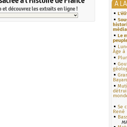
À L
et découvrez les extraits en ligne !
L'él
Sous
histo
média
Le m
peuple
Lun
Âge à 
Plum
Gouf
géolo
Gra
Bayar
Muti
détrui
monde
Se c
René
Bas
MA