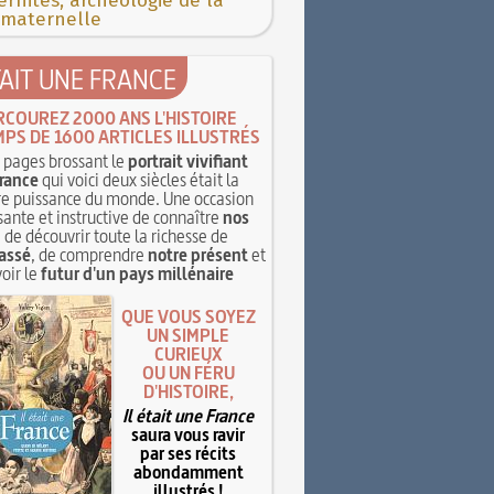
rnités, archéologie de la
 maternelle
TAIT UNE FRANCE
RCOUREZ 2000 ANS L'HISTOIRE
MPS DE 1600 ARTICLES ILLUSTRÉS
pages brossant le
portrait vivifiant
rance
qui voici deux siècles était la
e puissance du monde. Une occasion
sante et instructive de connaître
nos
, de découvrir toute la richesse de
assé
, de comprendre
notre présent
et
oir le
futur d'un pays millénaire
QUE VOUS SOYEZ
UN SIMPLE
CURIEUX
OU UN FÉRU
D'HISTOIRE,
Il était une France
saura vous ravir
par ses récits
abondamment
illustrés !