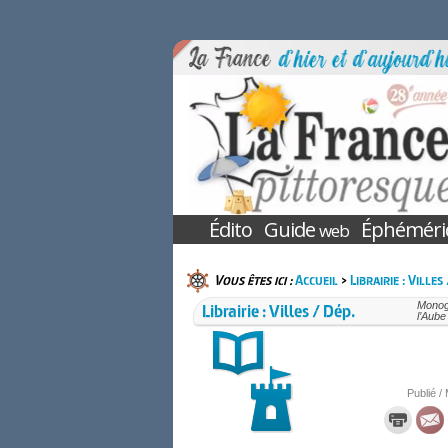
Édito
Guide
Éphéméri
web
Vous êtes ici :
Accueil
>
Librairie : Villes
Librairie : Villes / Dép.
Monogr
l’Aub
Publié / 