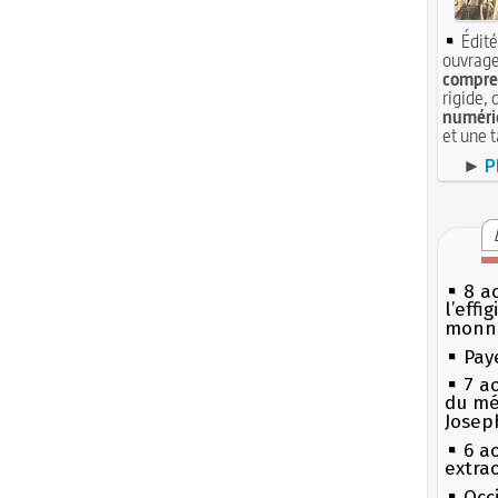
Édité
ouvrage
compren
rigide, 
numéri
et une 
►
P
8 ao
l’effi
monn
Pay
7 a
du mé
Josep
6 a
extrao
Occi