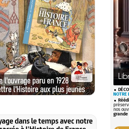
DÉCO
NOTRE L
Rééd
préserva
nos ouv
grande 
yage dans le temps avec notre
acrée à l'Histoire de France