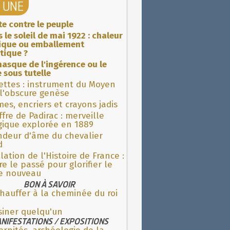
A UNE
ite contre le peuple
 le soleil de mai 1922 : chaleur
rique ou emballement
tique ?
asque de l'ingérence ou le
 sous tutelle
ettes : instrument du Moyen
l'obscure genèse
es, encriers et crayons jadis
fre de Padirac : merveille
gique explorée en 1889
ndeur d'âme du chevalier
d
lation de l'Histoire de France :
re le passé pour glorifier le
 nouveau
BON À SAVOIR
hauffer à la cheminée du roi
siner quelqu'un
NIFESTATIONS / EXPOSITIONS