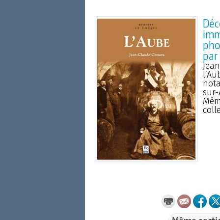
Déco
imm
pho
par
Jean
l’Au
nota
sur-
Mémo
coll