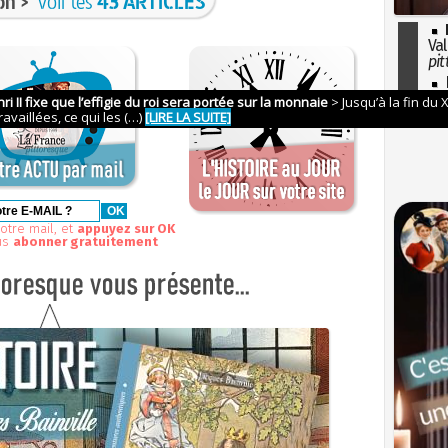
on >
voir les
43 ARTICLES
Val
pit
I
so
l'H
otre mail, et
appuyez sur OK
us
abonner gratuitement