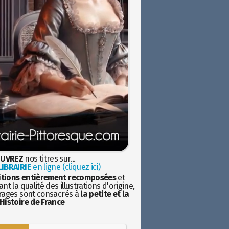
UVREZ
nos titres sur...
IBRAIRIE
en ligne (cliquez ici)
itions entièrement recomposées
et
nt la qualité des illustrations d'origine,
rages sont consacrés à
la petite et la
Histoire de France