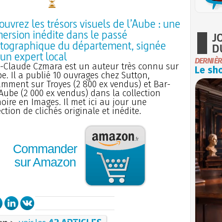
uvrez les trésors visuels de l’Aube : une
ersion inédite dans le passé
J
tographique du département, signée
D
 un expert local
DERNIÈR
-Claude Czmara est un auteur très connu sur
Le sho
be. Il a publié 10 ouvrages chez Sutton,
mment sur Troyes (2 800 ex vendus) et Bar-
Aube (2 000 ex vendus) dans la collection
ire en Images. Il met ici au jour une
ection de clichés originale et inédite.
Commander
sur Amazon