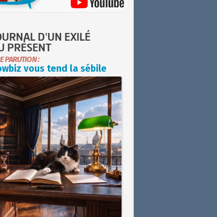
OURNAL D'UN EXILÉ
U PRÉSENT
E PARUTION :
wbiz vous tend la sébile