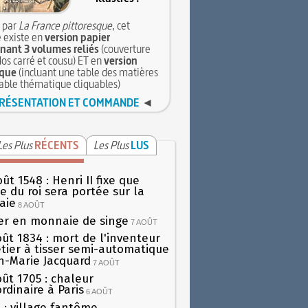
 par
La France pittoresque
, cet
 existe en
version papier
ant 3 volumes reliés
(couverture
dos carré et cousu) ET en
version
que
(incluant une table des matières
table thématique cliquables)
RÉSENTATION ET COMMANDE
◄
Les Plus
RÉCENTS
Les Plus
LUS
ût 1548 : Henri II fixe que
gie du roi sera portée sur la
aie
8 AOÛT
er en monnaie de singe
7 AOÛT
oût 1834 : mort de l'inventeur
tier à tisser semi-automatique
h-Marie Jacquard
7 AOÛT
oût 1705 : chaleur
rdinaire à Paris
6 AOÛT
 : village fantôme