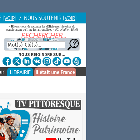
E
/ NOUS SOUTENIR
[VOIR]
[VOIR]
« Hâtons-nous de raconter les délicieuses histoires du
peuple avant qu'il ne les ait oubliées »
(C. Nodier, 1840)
NOUS REJOINDRE SUR...
ir
LIBRAIRIE
Il était une France