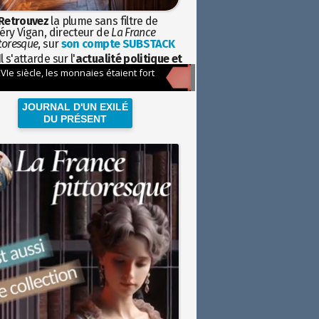
Retrouvez
la plume sans filtre de
éry Vigan, directeur de
La France
toresque
, sur
son compte SUBSTACK
l s'attarde sur l'
actualité politique et
ciétale
avec la hauteur de vue de
istoire
JOURNAL D'UN EXILÉ
DU PRÉSENT