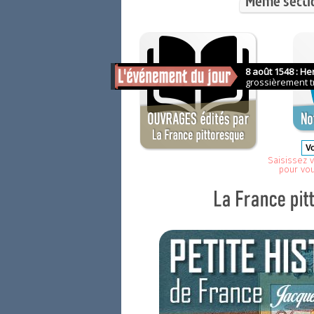
Même secti
Saisissez v
pour vo