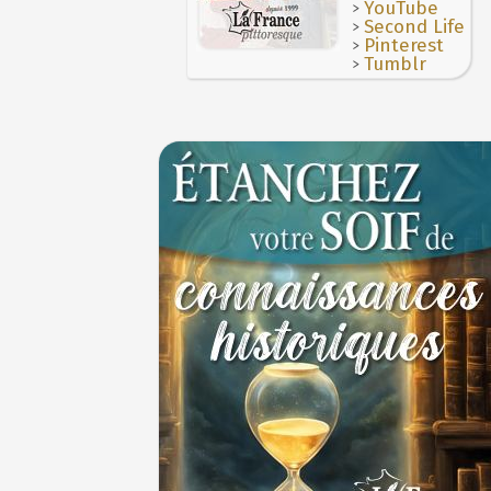
>
YouTube
>
Second Life
>
Pinterest
>
Tumblr