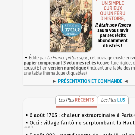
UN SIMPLE
CURIEUX
OU UN FÉRU
D'HISTOIRE,
Il était une France
saura vous ravir
par ses récits
abondamment
illustrés !
Édité par
La France pittoresque
, cet ouvrage existe en
v
papier comprenant 3 volumes reliés
(couverture rigide, d
cousu) ET en
version numérique
(incluant une table des m
une table thématique cliquables)
►
PRÉSENTATION ET COMMANDE
◄
Les Plus
RÉCENTS
Les Plus
LUS
6 août 1705 : chaleur extraordinaire à Paris
Occi : village fantôme surplombant la Hau
AOÛT