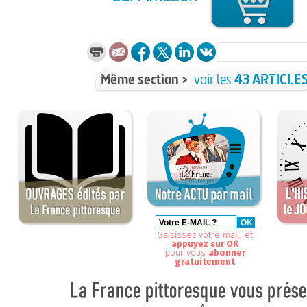
Même section >
voir les
43 ARTICLE
Saisissez votre mail, et
appuyez sur OK
pour vous
abonner
gratuitement