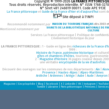
Copyright © 1999-2026
LA FRANCE PITTORESQ
Tous droits réservés. Reproduction interdite. N° ISSN 1768-327
N° Siret 481 246619 00011. Code APE 913E
La France pittoresque
et
Guide de la France d'hier et d'aujourd'hui
sont d
Site déposé à l'INPI
Recommandé notamment par
MAISON DU TOURISME FRANÇAIS
dès 2003 e
SIGNETS DE LA BIBLIOTHÈQUE NATIONALE DE FR
Mentionné notamment par
CULTURE
Services La France pittoresque
|
Politique de confidenti
L'événement historique du jour
LA FRANCE PITTORESQUE :
1 - Guide en ligne des
richesses de la France d'h
1999 :
Histoire de France, patrimoine historique
et culturel
gîtes et chambres d'hôtes
, tourisme, gastronomie
2 -
Magazine d'histoire
36 pages couleur depuis 200
une véritable
encyclopédie de la vie d'autrefois
Découvrir des ouvrages sur les communes de nos départements :
Ain
|
Aisn
Provence
|
Hautes-Alpes
|
Alpes-Maritimes
Ardèche
|
Ardennes
|
Ariège
|
Aube
|
Aude
|
Aveyron
Magazine
|
Encyclopédie
|
Blog
|
Facebook
|
X
|
LinkedIn
|
VK
|
Instagram
|
YouTube
Tumblr
|
Librairie
|
Paris pittoresque
|
Prénoms
|
Services