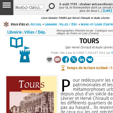
6 août 1705 : chaleur extraordinair
jour-là, le thermomètre dont se servait
plus de deux (…)
[LIRE]
Livre histoire TOURS par Hervé Chirault et Aude Lévrier
Vous êtes ici :
Accueil
>
Librairie : Villes / Dép.
>
Indre-et-Loire (Centr
Librairie : Villes / Dép.
Monographies d’histoire locale. Catalogue ouvra
villages de l’Indre-et-Loire (Centre)
TOURS
(par Hervé Chirault et Aude Lévrier
Publié / Mis à jour le
LUNDI
7 JUILLET 2014
, par
Temps de lecture estimé : 1
P
our redécouvrir les 
patrimoniales et les
métamorphoses urb
depuis plus d’un siècle d
Lévrier et Hervé Chirault 
les différents quartiers de 
pas au hasard… Ils revien
de ceux qui les ont précéd