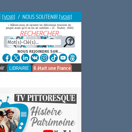
E
/ NOUS SOUTENIR
[VOIR]
[VOIR]
« Hâtons-nous de raconter les délicieuses histoires du
peuple avant qu'il ne les ait oubliées »
(C. Nodier, 1840)
NOUS REJOINDRE SUR...
ir
LIBRAIRIE
Il était une France