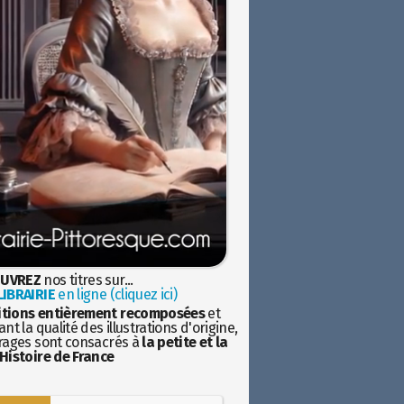
UVREZ
nos titres sur...
IBRAIRIE
en ligne (cliquez ici)
itions entièrement recomposées
et
nt la qualité des illustrations d'origine,
rages sont consacrés à
la petite et la
Histoire de France