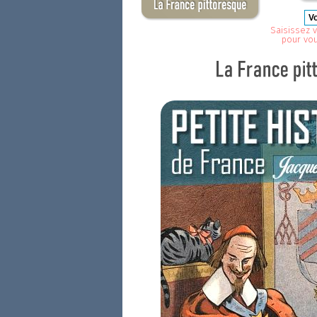
Saisissez v
pour vo