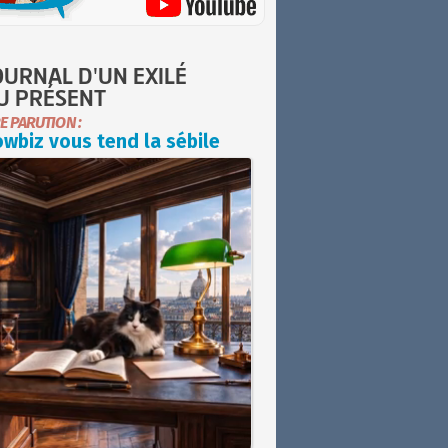
OURNAL D'UN EXILÉ
U PRÉSENT
E PARUTION :
wbiz vous tend la sébile