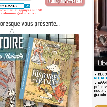
otre mail, et
appuyez sur OK
us
abonner gratuitement
DÉCO
NOTRE L
Rééd
préserva
nos ouv
grande 