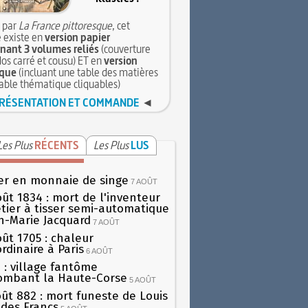
 par
La France pittoresque
, cet
 existe en
version papier
ant 3 volumes reliés
(couverture
dos carré et cousu) ET en
version
que
(incluant une table des matières
table thématique cliquables)
RÉSENTATION ET COMMANDE
◄
Les Plus
RÉCENTS
Les Plus
LUS
er en monnaie de singe
7 AOÛT
oût 1834 : mort de l'inventeur
tier à tisser semi-automatique
h-Marie Jacquard
7 AOÛT
oût 1705 : chaleur
rdinaire à Paris
6 AOÛT
 : village fantôme
ombant la Haute-Corse
5 AOÛT
oût 882 : mort funeste de Louis
oi des Francs