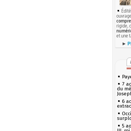
Édité
ouvrage
compren
rigide, 
numéri
et une 
►
P
Pay
7 a
du mé
Josep
6 a
extrao
Occi
surpl
5 a
III, r