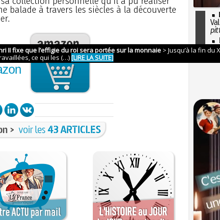
sa collection personnelle qu’il a pu réaliser
e balade à travers les siècles à la découverte
er.
Val
pit
I
so
nder
l'H
azon
on >
voir les
43 ARTICLES