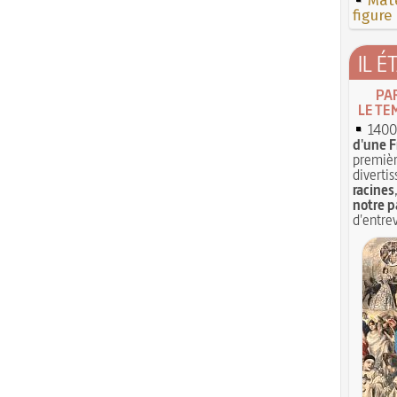
Mate
figure
IL É
PA
LE TE
1400 
d'une F
premièr
divertis
racines
notre p
d'entrev