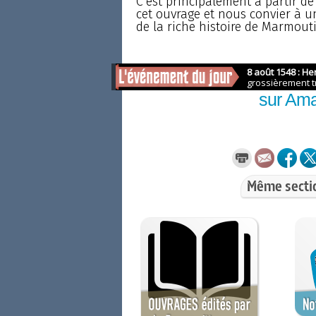
C’est principalement à partir de 
cet ouvrage et nous convier à un
de la riche histoire de Marmouti
Comma
sur Am
Même secti