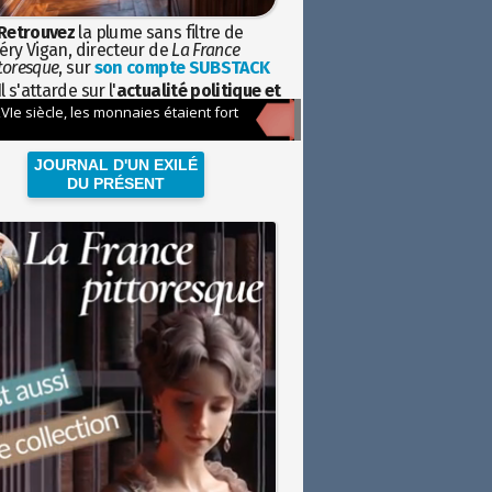
Retrouvez
la plume sans filtre de
éry Vigan, directeur de
La France
toresque
, sur
son compte SUBSTACK
l s'attarde sur l'
actualité politique et
ciétale
avec la hauteur de vue de
istoire
JOURNAL D'UN EXILÉ
DU PRÉSENT