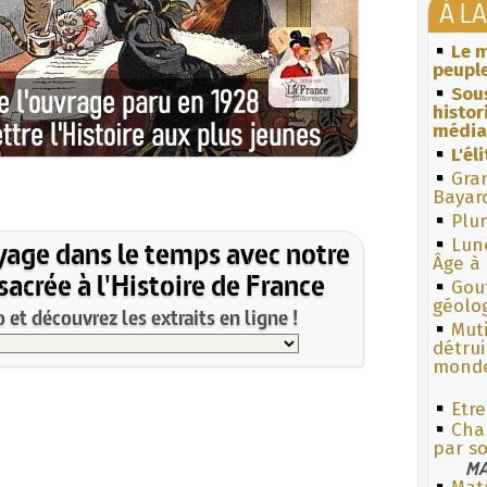
À L
Le m
peuple
Sous
histo
média
L'él
Gra
Bayar
Plum
yage dans le temps avec notre
Lun
Âge à 
acrée à l'Histoire de France
Gouf
géolo
et découvrez les extraits en ligne !
Muti
détrui
monde
Etre
Cha
par s
MA