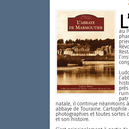
L
au I
phar
prie
Révo
Rest
l’in
cong
Ludo
l’ab
hist
près
ruin
patr
natale, il continue néanmoins à 
abbaye de Touraine. Cartophile av
photographies et toutes sorte
et son histoire.