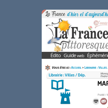
Édito
Guide
Éphéméri
web
Vous êtes ici :
Accueil
>
Librairie : Villes
Librairie : Villes / Dép.
Monogr
l’Indr
MAR
Publié / 