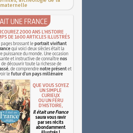
rnités, archéologie de la
 maternelle
TAIT UNE FRANCE
RCOUREZ 2000 ANS L'HISTOIRE
MPS DE 1600 ARTICLES ILLUSTRÉS
pages brossant le
portrait vivifiant
rance
qui voici deux siècles était la
e puissance du monde. Une occasion
sante et instructive de connaître
nos
, de découvrir toute la richesse de
assé
, de comprendre
notre présent
et
oir le
futur d'un pays millénaire
QUE VOUS SOYEZ
UN SIMPLE
CURIEUX
OU UN FÉRU
D'HISTOIRE,
Il était une France
saura vous ravir
par ses récits
abondamment
illustrés !