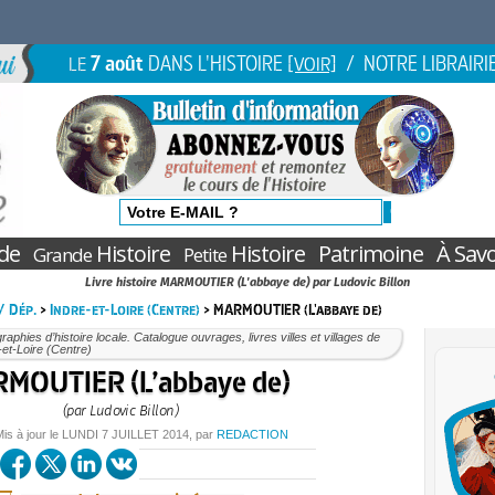
7 août
DANS L'HISTOIRE
/ NOTRE LIBRAIRI
LE
[VOIR]
de
Histoire
Histoire
Patrimoine
À Savo
Grande
Petite
Livre histoire MARMOUTIER (L'abbaye de) par Ludovic Billon
 / Dép.
>
Indre-et-Loire (Centre)
> MARMOUTIER (L'abbaye de)
aphies d’histoire locale. Catalogue ouvrages, livres villes et villages de
e-et-Loire (Centre)
MOUTIER (L’abbaye de)
(par Ludovic Billon)
Mis à jour le
LUNDI
7 JUILLET 2014
, par
REDACTION