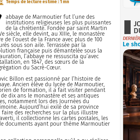
Temps de lecture estimé : 1 mn
’
abbaye de Marmoutier fut l’une des
J
institutions religieuses les plus puissantes
de la chrétienté. Fondée par saint Martin
D
Ve siècle, elle devint, au XIIIe, le monastère
DERNIÈR
e de l’ouest de la France avec plus de 100
Le sho
urés sous son aile. Terrassée par la
lution française puis démantelée sous la
auration, l’abbaye ne ressuscita qu’avec
stallation, en 1847, des sœurs de la
régation du Sacré-Cœur.
vic Billon est passionné par l’histoire de
baye. Ancien élève du lycée de Marmoutier,
orien de formation, il a fait visiter pendant
 de dix ans le monastère et ses antiques
es, notamment lors des Journées du
imoine. Aujourd’hui exilé de sa province
faire des recherches sur la plus illustre
erti, il collectionne les cartes postales, les
s de documents ayant pour thème Marmoutier