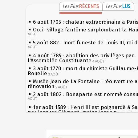
Les Plus
RÉCENTS
Les Plus
LUS
6 août 1705 : chaleur extraordinaire à Pari
Occi : village fantôme surplombant la Ha
AOÛT
5 août 882 : mort funeste de Louis III, roi 
AOÛT
4 août 1789 : abolition des privilèges par
l'Assemblée Constituante
4 AOÛT
3 août 1770 : mort du chimiste Guillaume-
Rouelle
3 AOÛT
Musée Jean de La Fontaine : réouverture 
rénovation
2 AOÛT
2 août 1802 : Bonaparte est nommé consul
AOÛT
1er août 1589 : Henri III est poignardé à S
par Jacques Clément, moine jacobin
1ER AOÛT
31 juillet 1899 : décret instaurant les mou
boîtes aux lettres en fonte de Léon Mougeo
Sécheresses (Grandes), étés caniculaires à
30 juillet 1918 : mort d'Auguste Poulain, f
les siècles