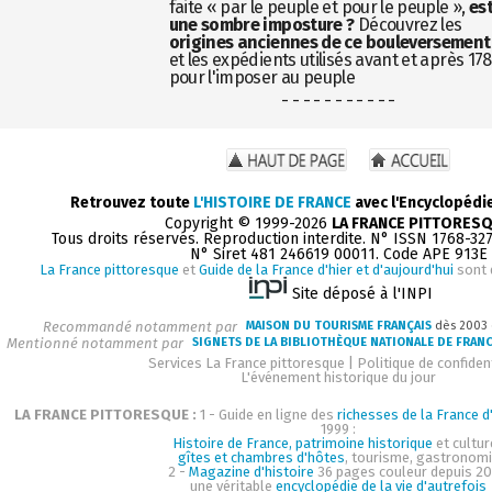
faite « par le peuple et pour le peuple »,
es
une sombre imposture ?
Découvrez les
origines anciennes de ce bouleversement
et les expédients utilisés avant et après 17
pour l'imposer au peuple
- - - - - - - - - - -
Retrouvez toute
L'HISTOIRE DE FRANCE
avec l'Encyclopédi
Copyright © 1999-2026
LA FRANCE PITTORES
Tous droits réservés. Reproduction interdite. N° ISSN 1768-32
N° Siret 481 246619 00011. Code APE 913E
La France pittoresque
et
Guide de la France d'hier et d'aujourd'hui
sont 
Site déposé à l'INPI
Recommandé notamment par
MAISON DU TOURISME FRANÇAIS
dès 2003
Mentionné notamment par
SIGNETS DE LA BIBLIOTHÈQUE NATIONALE DE FRAN
Services La France pittoresque
|
Politique de confident
L'événement historique du jour
LA FRANCE PITTORESQUE :
1 - Guide en ligne des
richesses de la France d'
1999 :
Histoire de France, patrimoine historique
et cultur
gîtes et chambres d'hôtes
, tourisme, gastronom
2 -
Magazine d'histoire
36 pages couleur depuis 20
une véritable
encyclopédie de la vie d'autrefois