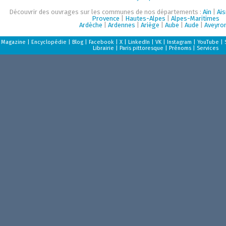
Découvrir des ouvrages sur les communes de nos départements :
Ain
|
Ai
Provence
|
Hautes-Alpes
|
Alpes-Maritimes
Ardèche
|
Ardennes
|
Ariège
|
Aube
|
Aude
|
Aveyro
Magazine
|
Encyclopédie
|
Blog
|
Facebook
|
X
|
LinkedIn
|
VK
|
Instagram
|
YouTube
|
Librairie
|
Paris pittoresque
|
Prénoms
|
Services