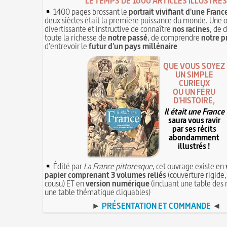
LE TEMPS DE 1600 ARTICLES ILLUSTRÉS
1400 pages brossant le
portrait vivifiant d'une Franc
deux siècles était la première puissance du monde. Une 
divertissante et instructive de connaître
nos racines
, de 
toute la richesse de
notre passé
, de comprendre
notre p
d'entrevoir le
futur d'un pays millénaire
QUE VOUS SOYEZ
UN SIMPLE
CURIEUX
OU UN FÉRU
D'HISTOIRE,
Il était une France
saura vous ravir
par ses récits
abondamment
illustrés !
Édité par
La France pittoresque
, cet ouvrage existe en
papier comprenant 3 volumes reliés
(couverture rigide,
cousu) ET en
version numérique
(incluant une table des 
une table thématique cliquables)
►
PRÉSENTATION ET COMMANDE
◄