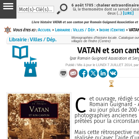
6 août 1705 : chaleur extraordinaire
là, le thermomètre dont se servait Cass
deux (…)
[LIRE]
Livre histoire VATAN et son canton par Romain Guignard Association et
Vous êtes ici :
Accueil
>
Librairie : Villes / Dép.
>
Indre (Centre)
> VATAN
Librairie : Villes / Dép.
Monographies d’histoire locale. Catalogue ouvr
villages de l’Indre (Centre)
VATAN et son can
(par Romain Guignard Association et Serg
Publié / Mis à jour le
LUNDI
7 JUILLET 2014
, pa
C
et ouvrage, rédigé s
Romain Guignard - A
au jour plus de 200 
photographies anciennes 
prêtées pour la circonstan
Mais cette rétrospective n
réalisée qu’avec l’aide d’