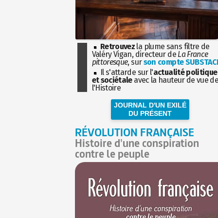
Retrouvez
la plume sans filtre de
Valéry Vigan, directeur de
La France
pittoresque
, sur
son compte SUBSTAC
Il s'attarde sur l'
actualité politique
et sociétale
avec la hauteur de vue d
l'Histoire
JOURNAL D'UN EXILÉ
DU PRÉSENT
RÉVOLUTION FRANÇAISE
Histoire d'une conspiration
contre le peuple