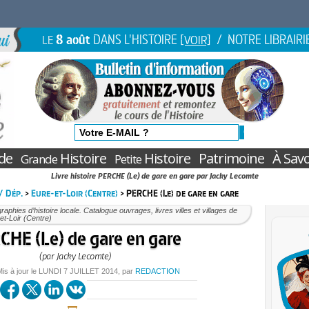
8 août
DANS L'HISTOIRE
/ NOTRE LIBRAIRI
LE
[VOIR]
de
Histoire
Histoire
Patrimoine
À Savo
Grande
Petite
Livre histoire PERCHE (Le) de gare en gare par Jacky Lecomte
 / Dép.
>
Eure-et-Loir (Centre)
> PERCHE (Le) de gare en gare
aphies d’histoire locale. Catalogue ouvrages, livres villes et villages de
-et-Loir (Centre)
CHE (Le) de gare en gare
(par Jacky Lecomte)
Mis à jour le
LUNDI
7 JUILLET 2014
, par
REDACTION