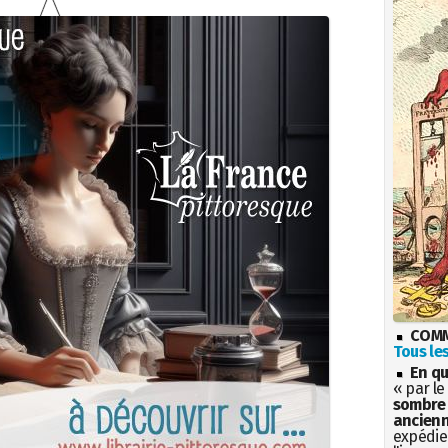
COMM
Tous les
En qu
« par le
sombre 
ancienn
expédien