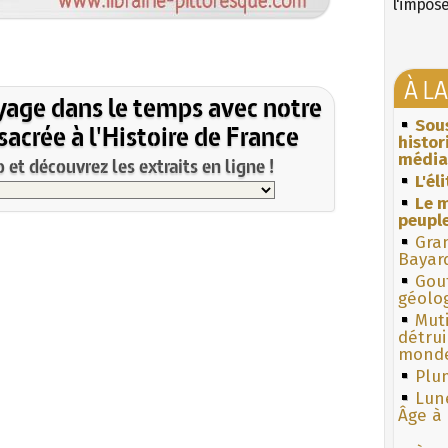
l'impos
À L
yage dans le temps avec notre
Sous
acrée à l'Histoire de France
histo
média
et découvrez les extraits en ligne !
L'él
Le m
peuple
Gra
Bayar
Gouf
géolo
Muti
détrui
monde
Plum
Lun
Âge à 