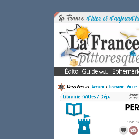
Édito
Guide
Éphéméri
web
Vous êtes ici :
Accueil
>
Librairie : Villes
Librairie : Villes / Dép.
Monogr
l’Eure
PER
Publié / 