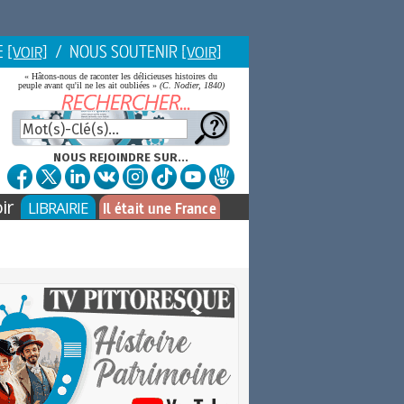
E
/ NOUS SOUTENIR
[VOIR]
[VOIR]
« Hâtons-nous de raconter les délicieuses histoires du
peuple avant qu'il ne les ait oubliées »
(C. Nodier, 1840)
NOUS REJOINDRE SUR...
ir
LIBRAIRIE
Il était une France