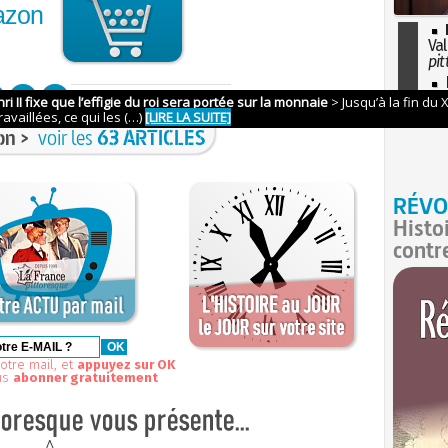
azon
Val
pit
I
so
l'H
on >
voir les
63 ARTICLES
RÉVO
Histo
contr
otre mail, et
appuyez sur OK
us
abonner gratuitement