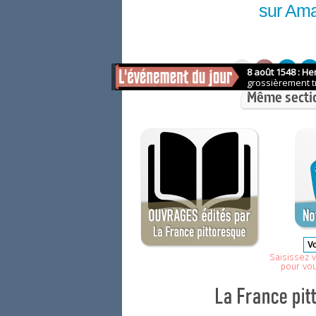
sur Am
Même secti
Saisissez v
pour vo