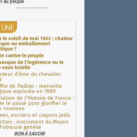
er au peuple
- - - - - - - - - - -
A UNE
 le soleil de mai 1922 : chaleur
rique ou emballement
tique ?
ite contre le peuple
asque de l'ingérence ou le
 sous tutelle
ndeur d'âme du chevalier
d
fre de Padirac : merveille
gique explorée en 1889
lation de l'Histoire de France :
re le passé pour glorifier le
 nouveau
es, encriers et crayons jadis
ettes : instrument du Moyen
l'obscure genèse
BON À SAVOIR