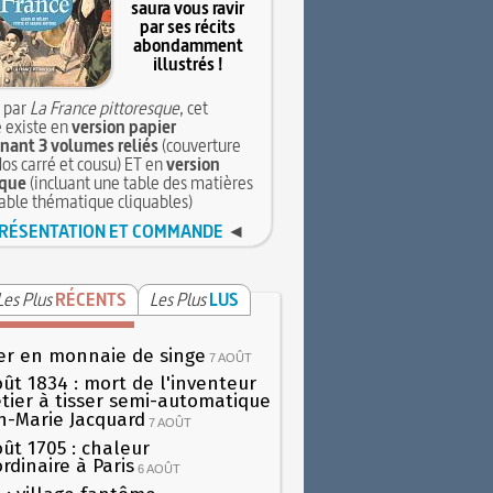
saura vous ravir
par ses récits
abondamment
illustrés !
 par
La France pittoresque
, cet
 existe en
version papier
ant 3 volumes reliés
(couverture
dos carré et cousu) ET en
version
que
(incluant une table des matières
table thématique cliquables)
RÉSENTATION ET COMMANDE
◄
Les Plus
RÉCENTS
Les Plus
LUS
er en monnaie de singe
7 AOÛT
oût 1834 : mort de l'inventeur
tier à tisser semi-automatique
h-Marie Jacquard
7 AOÛT
oût 1705 : chaleur
rdinaire à Paris
6 AOÛT