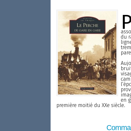
asso
du r
lign
trem
pare
Aujo
brui
visa
camp
l’ép
prov
imag
en g
première moitié du XXe siècle.
Comma