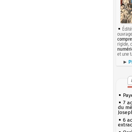
Édité
ouvrage
compren
rigide, 
numéri
et une 
►
P
Pay
7 a
du mé
Josep
6 a
extrao