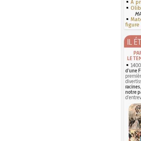
À p
Olib
MA
Mate
figure
IL É
PA
LE TE
1400 
d'une F
premièr
divertis
racines
notre p
d'entrev