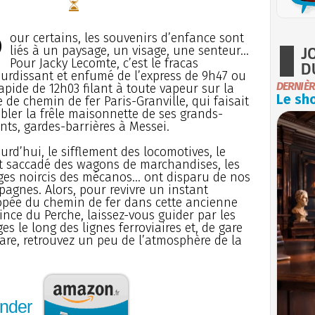
P
our certains, les souvenirs d’enfance sont
J
liés à un paysage, un visage, une senteur...
Pour Jacky Lecomte, c’est le fracas
D
urdissant et enfumé de l’express de 9h47 ou
DERNIÈR
apide de 12h03 filant à toute vapeur sur la
Le sho
e de chemin de fer Paris-Granville, qui faisait
bler la frêle maisonnette de ses grands-
nts, gardes-barrières à Messei.
urd’hui, le sifflement des locomotives, le
t saccadé des wagons de marchandises, les
ges noircis des mécanos... ont disparu de nos
agnes. Alors, pour revivre un instant
opée du chemin de fer dans cette ancienne
ince du Perche, laissez-vous guider par les
es le long des lignes ferroviaires et, de gare
are, retrouvez un peu de l’atmosphère de la
nder