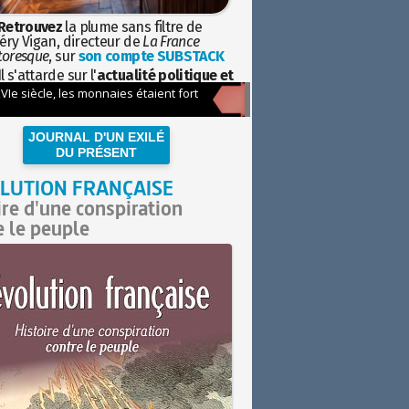
Retrouvez
la plume sans filtre de
éry Vigan, directeur de
La France
toresque
, sur
son compte SUBSTACK
l s'attarde sur l'
actualité politique et
ciétale
avec la hauteur de vue de
istoire
JOURNAL D'UN EXILÉ
DU PRÉSENT
LUTION FRANÇAISE
ire d'une conspiration
e le peuple