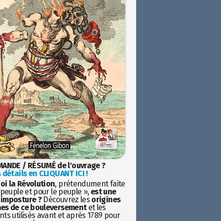
ANDE / RÉSUMÉ de l'ouvrage ?
 détails en CLIQUANT ICI !
oi la Révolution
, prétendument faite
 peuple et pour le peuple »,
est une
imposture ?
Découvrez les
origines
es de ce bouleversement
et les
ts utilisés avant et après 1789 pour