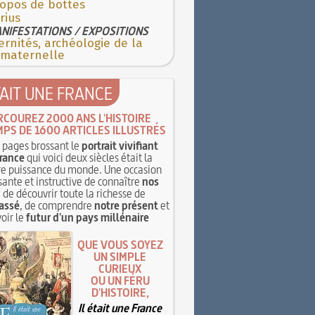
ropos de bottes
rius
NIFESTATIONS / EXPOSITIONS
rnités, archéologie de la
 maternelle
TAIT UNE FRANCE
RCOUREZ 2000 ANS L'HISTOIRE
MPS DE 1600 ARTICLES ILLUSTRÉS
pages brossant le
portrait vivifiant
rance
qui voici deux siècles était la
e puissance du monde. Une occasion
sante et instructive de connaître
nos
, de découvrir toute la richesse de
assé
, de comprendre
notre présent
et
oir le
futur d'un pays millénaire
QUE VOUS SOYEZ
UN SIMPLE
CURIEUX
OU UN FÉRU
D'HISTOIRE,
Il était une France