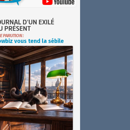
OURNAL D'UN EXILÉ
U PRÉSENT
E PARUTION :
wbiz vous tend la sébile