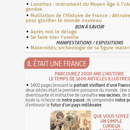
Lunettes : instrument du Moyen Âge à l'o
genèse
Mutilation de l'Histoire de France : détruir
pour glorifier le monde nouveau
BON À SAVOIR
Après moi le déluge
Se faire tirer l'oreille
MANIFESTATIONS / EXPOSITIONS
Maternités, archéologie de la figure mater
IL ÉTAIT UNE FRANCE
PARCOUREZ 2000 ANS L'HISTOIRE
LE TEMPS DE 1600 ARTICLES ILLUSTRÉS
1400 pages brossant le
portrait vivifiant d'une Franc
deux siècles était la première puissance du monde. Une 
divertissante et instructive de connaître
nos racines
, de 
toute la richesse de
notre passé
, de comprendre
notre p
d'entrevoir le
futur d'un pays millénaire
QUE VOUS SOYEZ
UN SIMPLE
CURIEUX