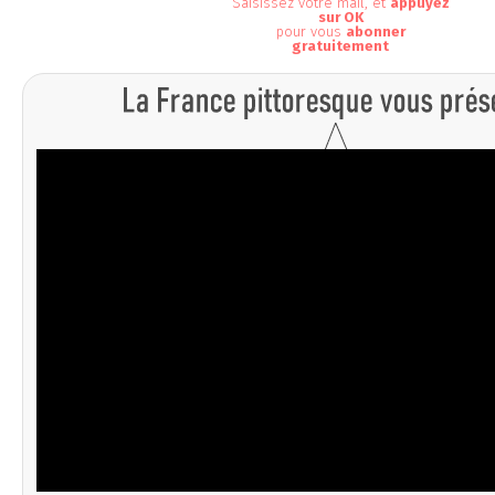
Saisissez votre mail, et
appuyez
sur OK
pour vous
abonner
gratuitement