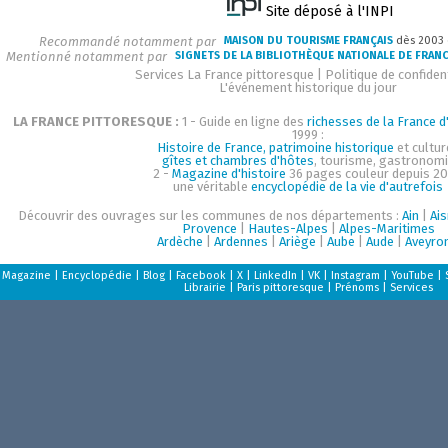
Site déposé à l'INPI
Recommandé notamment par
MAISON DU TOURISME FRANÇAIS
dès 2003
Mentionné notamment par
SIGNETS DE LA BIBLIOTHÈQUE NATIONALE DE FRAN
Services La France pittoresque
|
Politique de confident
L'événement historique du jour
LA FRANCE PITTORESQUE :
1 - Guide en ligne des
richesses de la France d'
1999 :
Histoire de France, patrimoine historique
et cultur
gîtes et chambres d'hôtes
, tourisme, gastronom
2 -
Magazine d'histoire
36 pages couleur depuis 20
une véritable
encyclopédie de la vie d'autrefois
Découvrir des ouvrages sur les communes de nos départements :
Ain
|
Ai
Provence
|
Hautes-Alpes
|
Alpes-Maritimes
Ardèche
|
Ardennes
|
Ariège
|
Aube
|
Aude
|
Aveyro
Magazine
|
Encyclopédie
|
Blog
|
Facebook
|
X
|
LinkedIn
|
VK
|
Instagram
|
YouTube
|
Librairie
|
Paris pittoresque
|
Prénoms
|
Services