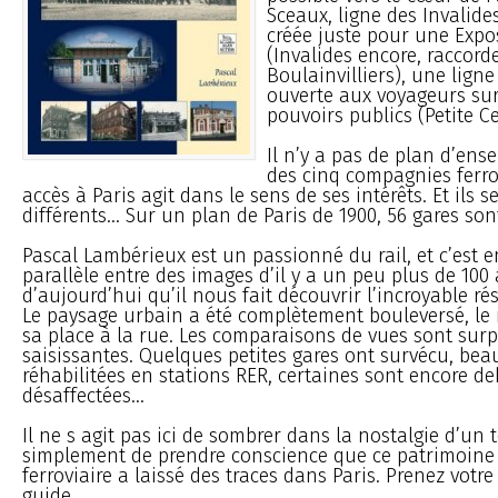
Sceaux, ligne des Invalides
créée juste pour une Expos
(Invalides encore, raccor
Boulainvilliers), une lign
ouverte aux voyageurs sur
pouvoirs publics (Petite Ce
Il n’y a pas de plan d’en
des cinq compagnies ferro
accès à Paris agit dans le sens de ses intérêts. Et ils 
différents... Sur un plan de Paris de 1900, 56 gares son
Pascal Lambérieux est un passionné du rail, et c’est 
parallèle entre des images d’il y a un peu plus de 100
d’aujourd’hui qu’il nous fait découvrir l’incroyable ré
Le paysage urbain a été complètement bouleversé, le 
sa place à la rue. Les comparaisons de vues sont surp
saisissantes. Quelques petites gares ont survécu, be
réhabilitées en stations RER, certaines sont encore d
désaffectées...
Il ne s agit pas ici de sombrer dans la nostalgie d’un
simplement de prendre conscience que ce patrimoine a
ferroviaire a laissé des traces dans Paris. Prenez votre 
guide...