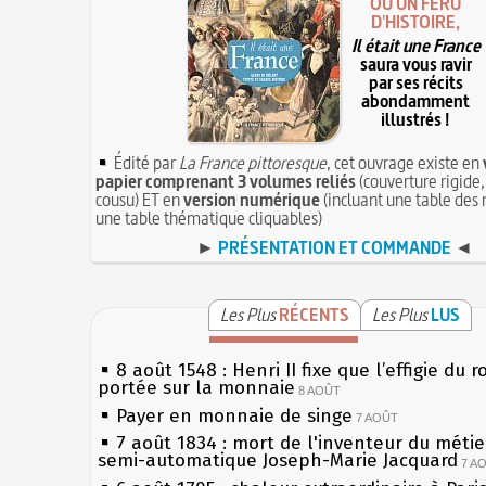
OU UN FÉRU
D'HISTOIRE,
Il était une France
saura vous ravir
par ses récits
abondamment
illustrés !
Édité par
La France pittoresque
, cet ouvrage existe en
papier comprenant 3 volumes reliés
(couverture rigide,
cousu) ET en
version numérique
(incluant une table des 
une table thématique cliquables)
►
PRÉSENTATION ET COMMANDE
◄
Les Plus
RÉCENTS
Les Plus
LUS
8 août 1548 : Henri II fixe que l’effigie du r
portée sur la monnaie
8 AOÛT
Payer en monnaie de singe
7 AOÛT
7 août 1834 : mort de l'inventeur du métier
semi-automatique Joseph-Marie Jacquard
7 A