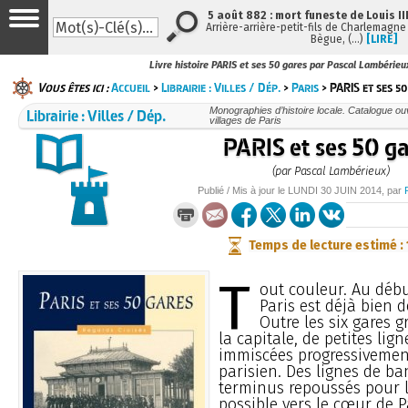
5 août 882 : mort funeste de Louis III
Arrière-arrière-petit-fils de Charlemagne e
Bègue, (…)
[LIRE]
Livre histoire PARIS et ses 50 gares par Pascal Lambérieu
Vous êtes ici :
Accueil
>
Librairie : Villes / Dép.
>
Paris
> PARIS et ses 5
Librairie : Villes / Dép.
Monographies d’histoire locale. Catalogue ouvr
villages de Paris
PARIS et ses 50 ga
(par Pascal Lambérieux)
Publié / Mis à jour le
LUNDI
30 JUIN 2014
, par
Temps de lecture estimé :
T
out couleur. Au débu
Paris est déjà bien de
Outre les six gares 
la capitale, de petites lig
immiscées progressivemen
parisien. Des lignes de ba
terminus repoussés pour l
possible vers le cœur de P