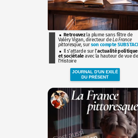
Retrouvez
la plume sans filtre de
Valéry Vigan, directeur de
La France
pittoresque
, sur
son compte SUBSTAC
Il s'attarde sur l'
actualité politique
et sociétale
avec la hauteur de vue d
l'Histoire
JOURNAL D'UN EXILÉ
DU PRÉSENT