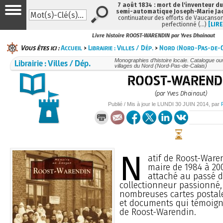
7 août 1834 : mort de l'inventeur du
semi-automatique Joseph-Marie Ja
continuateur des efforts de Vaucanson
perfectionné (…)
[LIRE
Livre histoire ROOST-WARENDIN par Yves Dhainaut
Vous êtes ici :
Accueil
>
Librairie : Villes / Dép.
>
Nord (Nord-Pas-de-C
Librairie : Villes / Dép.
Monographies d’histoire locale. Catalogue ouvr
villages du Nord (Nord-Pas-de-Calais)
ROOST-WAREND
(par Yves Dhainaut)
Publié / Mis à jour le
LUNDI
30 JUIN 2014
, par
N
atif de Roost-Waren
maire de 1984 à 20
attaché au passé 
collectionneur passionné,
nombreuses cartes postal
et documents qui témoigne
de Roost-Warendin.