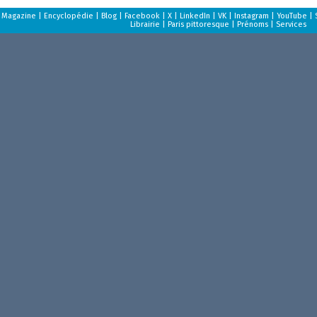
Magazine
|
Encyclopédie
|
Blog
|
Facebook
|
X
|
LinkedIn
|
VK
|
Instagram
|
YouTube
|
Librairie
|
Paris pittoresque
|
Prénoms
|
Services