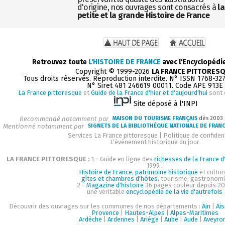
d'origine, nos ouvrages sont consacrés à
la
petite et la grande Histoire de France
Retrouvez toute
L'HISTOIRE DE FRANCE
avec l'Encyclopédi
Copyright © 1999-2026
LA FRANCE PITTORES
Tous droits réservés. Reproduction interdite. N° ISSN 1768-32
N° Siret 481 246619 00011. Code APE 913E
La France pittoresque
et
Guide de la France d'hier et d'aujourd'hui
sont 
Site déposé à l'INPI
Recommandé notamment par
MAISON DU TOURISME FRANÇAIS
dès 2003
Mentionné notamment par
SIGNETS DE LA BIBLIOTHÈQUE NATIONALE DE FRAN
Services La France pittoresque
|
Politique de confident
L'événement historique du jour
LA FRANCE PITTORESQUE :
1 - Guide en ligne des
richesses de la France d'
1999 :
Histoire de France, patrimoine historique
et cultur
gîtes et chambres d'hôtes
, tourisme, gastronom
2 -
Magazine d'histoire
36 pages couleur depuis 20
une véritable
encyclopédie de la vie d'autrefois
Découvrir des ouvrages sur les communes de nos départements :
Ain
|
Ai
Provence
|
Hautes-Alpes
|
Alpes-Maritimes
Ardèche
|
Ardennes
|
Ariège
|
Aube
|
Aude
|
Aveyro