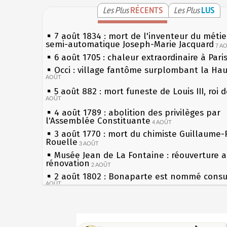
Les Plus
RÉCENTS
Les Plus
LUS
7 août 1834 : mort de l'inventeur du métier
semi-automatique Joseph-Marie Jacquard
7 A
6 août 1705 : chaleur extraordinaire à Pari
Occi : village fantôme surplombant la Ha
AOÛT
5 août 882 : mort funeste de Louis III, roi 
AOÛT
4 août 1789 : abolition des privilèges par
l'Assemblée Constituante
4 AOÛT
3 août 1770 : mort du chimiste Guillaume-
Rouelle
3 AOÛT
Musée Jean de La Fontaine : réouverture 
rénovation
2 AOÛT
2 août 1802 : Bonaparte est nommé consul
AOÛT
1er août 1589 : Henri III est poignardé à S
par Jacques Clément, moine jacobin
1ER AOÛT
Sécheresses (Grandes), étés caniculaires à
31 juillet 1899 : décret instaurant les mou
les siècles