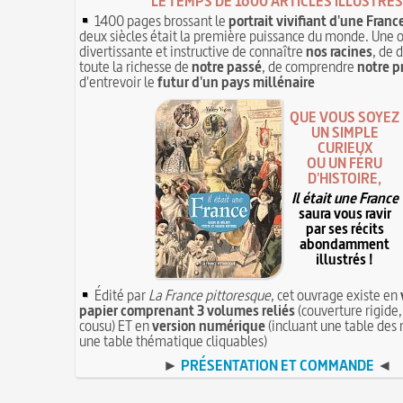
LE TEMPS DE 1600 ARTICLES ILLUSTRÉS
1400 pages brossant le
portrait vivifiant d'une Franc
deux siècles était la première puissance du monde. Une 
divertissante et instructive de connaître
nos racines
, de 
toute la richesse de
notre passé
, de comprendre
notre p
d'entrevoir le
futur d'un pays millénaire
QUE VOUS SOYEZ
UN SIMPLE
CURIEUX
OU UN FÉRU
D'HISTOIRE,
Il était une France
saura vous ravir
par ses récits
abondamment
illustrés !
Édité par
La France pittoresque
, cet ouvrage existe en
papier comprenant 3 volumes reliés
(couverture rigide,
cousu) ET en
version numérique
(incluant une table des 
une table thématique cliquables)
►
PRÉSENTATION ET COMMANDE
◄