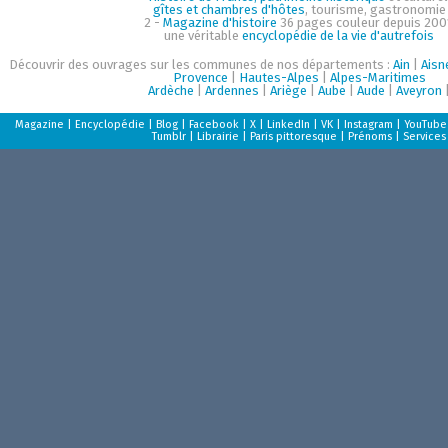
gîtes et chambres d'hôtes
, tourisme, gastronomie
2 -
Magazine d'histoire
36 pages couleur depuis 200
une véritable
encyclopédie de la vie d'autrefois
Découvrir des ouvrages sur les communes de nos départements :
Ain
|
Aisn
Provence
|
Hautes-Alpes
|
Alpes-Maritimes
Ardèche
|
Ardennes
|
Ariège
|
Aube
|
Aude
|
Aveyron
Magazine
|
Encyclopédie
|
Blog
|
Facebook
|
X
|
LinkedIn
|
VK
|
Instagram
|
YouTube
Tumblr
|
Librairie
|
Paris pittoresque
|
Prénoms
|
Services