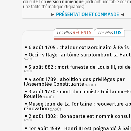
cousu) ET en
version numérique
(incluant une table des m
une table thématique cliquables)
►
PRÉSENTATION ET COMMANDE
◄
Les Plus
RÉCENTS
Les Plus
LUS
6 août 1705 : chaleur extraordinaire à Paris
Occi : village fantôme surplombant la Hau
AOÛT
5 août 882 : mort funeste de Louis III, roi d
AOÛT
4 août 1789 : abolition des privilèges par
l'Assemblée Constituante
4 AOÛT
3 août 1770 : mort du chimiste Guillaume-F
Rouelle
3 AOÛT
Musée Jean de La Fontaine : réouverture a
rénovation
2 AOÛT
2 août 1802 : Bonaparte est nommé consul 
AOÛT
1er août 1589 : Henri III est poignardé à Sa