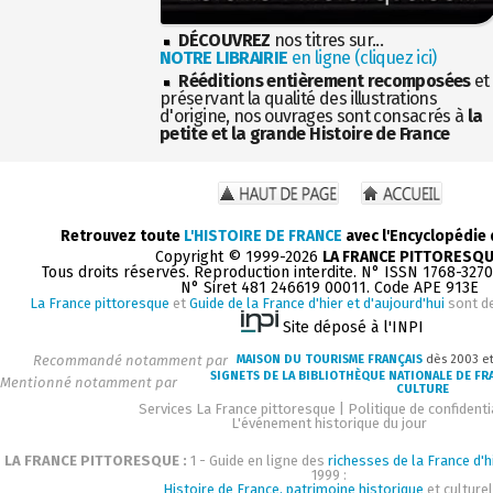
DÉCOUVREZ
nos titres sur...
NOTRE LIBRAIRIE
en ligne (cliquez ici)
Rééditions entièrement recomposées
et
préservant la qualité des illustrations
d'origine, nos ouvrages sont consacrés à
la
petite et la grande Histoire de France
Retrouvez toute
L'HISTOIRE DE FRANCE
avec l'Encyclopédie
Copyright © 1999-2026
LA FRANCE PITTORESQ
Tous droits réservés. Reproduction interdite. N° ISSN 1768-327
N° Siret 481 246619 00011. Code APE 913E
La France pittoresque
et
Guide de la France d'hier et d'aujourd'hui
sont d
Site déposé à l'INPI
Recommandé notamment par
MAISON DU TOURISME FRANÇAIS
dès 2003 e
SIGNETS DE LA BIBLIOTHÈQUE NATIONALE DE FR
Mentionné notamment par
CULTURE
Services La France pittoresque
|
Politique de confidenti
L'événement historique du jour
LA FRANCE PITTORESQUE :
1 - Guide en ligne des
richesses de la France d'h
1999 :
Histoire de France, patrimoine historique
et culturel