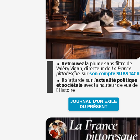
Retrouvez
la plume sans filtre de
Valéry Vigan, directeur de
La France
pittoresque
, sur
son compte SUBSTACK
Il s'attarde sur l'
actualité politique
et sociétale
avec la hauteur de vue de
l'Histoire
JOURNAL D'UN EXILÉ
DU PRÉSENT