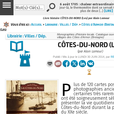
6 août 1705 : chaleur extraordinair
jour-là, le thermomètre dont se servait
plus de deux (…)
[LIRE]
Livre histoire CÔTES-DU-NORD (Les) par Alain Lamour
Vous êtes ici :
Accueil
>
Librairie : Villes / Dép.
>
Côtes d’Armor (Breta
(Les)
Librairie : Villes / Dép.
Monographies d’histoire locale. Catalogue ouvra
villages des Côtes d’Armor (Bretagne)
CÔTES-DU-NORD (L
(par Alain Lamour)
Publié / Mis à jour le
LUNDI
30 JUIN 2014
, par
R
P
lus de 120 cartes po
photographies anci
certaines très rarem
ont été soigneusement sé
présenter la vie quotidien
Côtes-du-Nord durant la p
du XXe siècle.