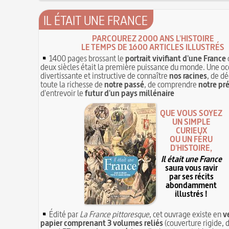
IL ÉTAIT UNE FRANCE
PARCOUREZ 2000 ANS L'HISTOIRE
LE TEMPS DE 1600 ARTICLES ILLUSTRÉS
1400 pages brossant le
portrait vivifiant d'une France
deux siècles était la première puissance du monde. Une oc
divertissante et instructive de connaître
nos racines
, de dé
toute la richesse de
notre passé
, de comprendre
notre pr
d'entrevoir le
futur d'un pays millénaire
QUE VOUS SOYEZ
UN SIMPLE
CURIEUX
OU UN FÉRU
D'HISTOIRE,
Il était une France
saura vous ravir
par ses récits
abondamment
illustrés !
Édité par
La France pittoresque
, cet ouvrage existe en
v
papier comprenant 3 volumes reliés
(couverture rigide, d