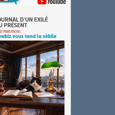
OURNAL D'UN EXILÉ
U PRÉSENT
E PARUTION :
wbiz vous tend la sébile