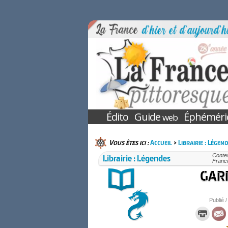
Édito
Guide
Éphéméri
web
Vous êtes ici :
Accueil
>
Librairie : Légen
Librairie : Légendes
Conte
France
GARD
Publié /