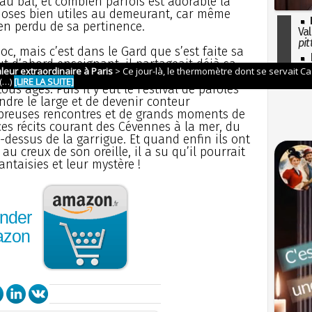
u bal, et combien parfois est adorable la
hoses bien utiles au demeurant, car même
ien perdu de sa pertinence.
Val
pit
, mais c’est dans le Gard que s’est faite sa
I
t d’abord enseignant, il partageait déjà sa
so
ffrait sa parole épicée d’accents
l'H
us âges. Puis il y eut le Festival de paroles
endre le large et de devenir conteur
mbreuses rencontres et de grands moments de
 ces récits courant des Cévennes à la mer, du
dessus de la garrigue. Et quand enfin ils ont
au creux de son oreille, il a su qu’il pourrait
antaisies et leur mystère !
nder
azon