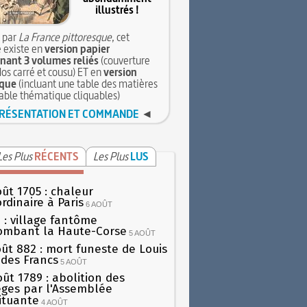
illustrés !
 par
La France pittoresque
, cet
 existe en
version papier
ant 3 volumes reliés
(couverture
dos carré et cousu) ET en
version
que
(incluant une table des matières
table thématique cliquables)
RÉSENTATION ET COMMANDE
◄
Les Plus
RÉCENTS
Les Plus
LUS
oût 1705 : chaleur
rdinaire à Paris
6 AOÛT
 : village fantôme
ombant la Haute-Corse
5 AOÛT
oût 882 : mort funeste de Louis
oi des Francs
5 AOÛT
oût 1789 : abolition des
lèges par l'Assemblée
ituante
4 AOÛT