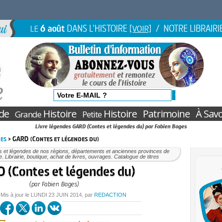
6 août
DANS L'HISTOIRE
/ NOTRE LIBRAIRI
LE
[VOIR]
de
Histoire
Histoire
Patrimoine
À Savo
Grande
Petite
Livre légendes GARD (Contes et légendes du) par Fabien Bages
des
> GARD (Contes et légendes du)
s et légendes de nos régions, départements et anciennes provinces de
. Librairie, boutique, achat de livres, ouvrages. Catalogue de titres
 (Contes et légendes du)
(par Fabien Bages)
 Mis à jour le
LUNDI
23 JUIN 2014
, par
REDACTION