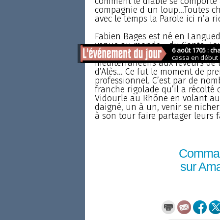
comment le diable se comporte a
compagnie d un loup...Toutes c
avec le temps la Parole ici n’a r
Fabien Bages est né en Languedoc
venue au monde... du Conte. Tou
passion pour cet art délicat et o
méditerranéens aux rêveurs de to
d’Alès... Ce fut le moment de pr
professionnel. C’est par de no
franche rigolade qu’il a récolté
Vidourle au Rhône en volant au-
daigné, un à un, venir se nicher 
à son tour faire partager leurs f
Comma
sur Am