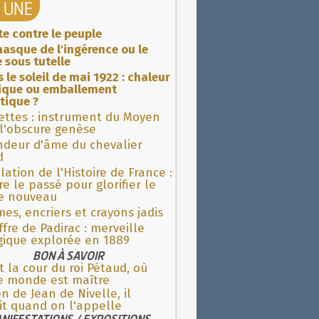
A UNE
ite contre le peuple
asque de l'ingérence ou le
 sous tutelle
 le soleil de mai 1922 : chaleur
rique ou emballement
tique ?
ettes : instrument du Moyen
l'obscure genèse
ndeur d'âme du chevalier
d
lation de l'Histoire de France :
re le passé pour glorifier le
 nouveau
es, encriers et crayons jadis
fre de Padirac : merveille
gique explorée en 1889
BON À SAVOIR
t la cour du roi Pétaud, où
le monde est maître
n de Jean de Nivelle, il
it quand on l'appelle
NIFESTATIONS / EXPOSITIONS