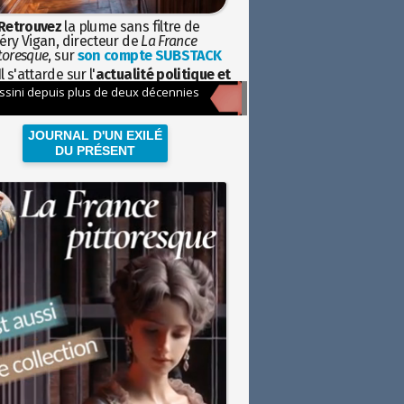
Retrouvez
la plume sans filtre de
éry Vigan, directeur de
La France
toresque
, sur
son compte SUBSTACK
l s'attarde sur l'
actualité politique et
ciétale
avec la hauteur de vue de
istoire
JOURNAL D'UN EXILÉ
DU PRÉSENT