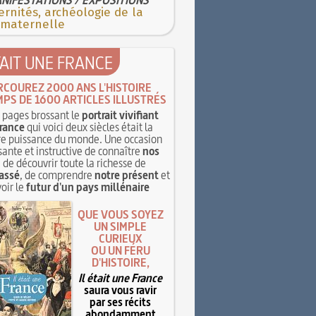
rnités, archéologie de la
 maternelle
TAIT UNE FRANCE
RCOUREZ 2000 ANS L'HISTOIRE
MPS DE 1600 ARTICLES ILLUSTRÉS
pages brossant le
portrait vivifiant
rance
qui voici deux siècles était la
e puissance du monde. Une occasion
sante et instructive de connaître
nos
, de découvrir toute la richesse de
assé
, de comprendre
notre présent
et
oir le
futur d'un pays millénaire
QUE VOUS SOYEZ
UN SIMPLE
CURIEUX
OU UN FÉRU
D'HISTOIRE,
Il était une France
saura vous ravir
par ses récits
abondamment