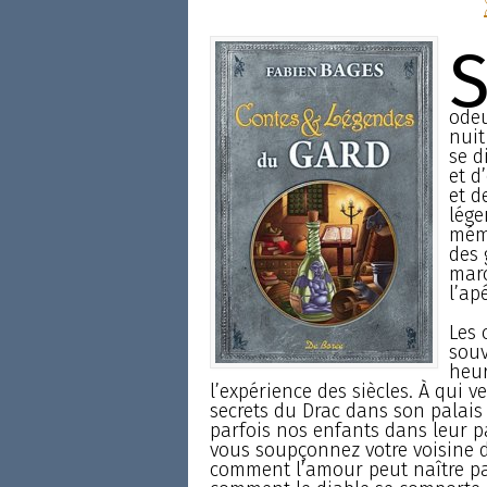
odeu
nuit
se d
et d
et d
lége
mémo
des 
marc
l’apé
Les 
souv
heur
l’expérience des siècles. À qui v
secrets du Drac dans son palais 
parfois nos enfants dans leur pa
vous soupçonnez votre voisine d
comment l’amour peut naître p