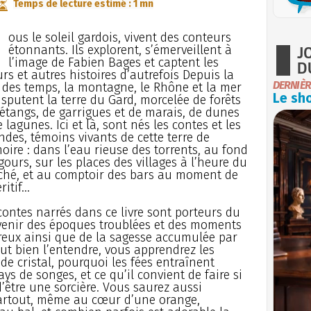
Temps de lecture estimé : 1 mn
S
ous le soleil gardois, vivent des conteurs
J
étonnants. Ils explorent, s’émerveillent à
l’image de Fabien Bages et captent les
D
rs et autres histoires d’autrefois Depuis la
DERNIÈR
 des temps, la montagne, le Rhône et la mer
Le sho
isputent la terre du Gard, morcelée de forêts
’étangs, de garrigues et de marais, de dunes
e lagunes. Ici et là, sont nés les contes et les
ndes, témoins vivants de cette terre de
ire : dans l’eau rieuse des torrents, au fond
gours, sur les places des villages à l’heure du
hé, et au comptoir des bars au moment de
ritif...
contes narrés dans ce livre sont porteurs du
enir des époques troublées et des moments
eux ainsi que de la sagesse accumulée par
eut bien l’entendre, vous apprendrez les
de cristal, pourquoi les fées entraînent
ys de songes, et ce qu’il convient de faire si
’être une sorcière. Vous saurez aussi
artout, même au cœur d’une orange,