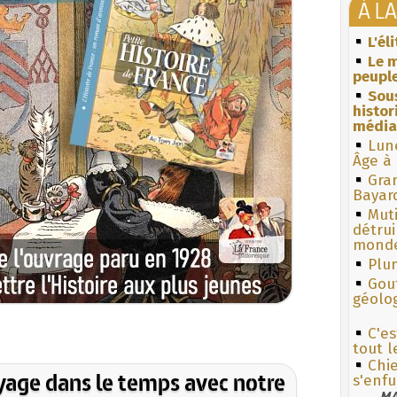
À L
L'él
Le m
peuple
Sous
histo
média
Lun
Âge à 
Gra
Bayar
Muti
détrui
monde
Plum
Gouf
géolo
C'es
tout 
Chie
yage dans le temps avec notre
s'enfu
MA