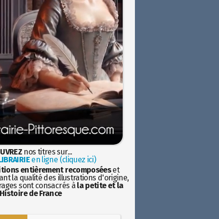
UVREZ
nos titres sur...
IBRAIRIE
en ligne (cliquez ici)
itions entièrement recomposées
et
nt la qualité des illustrations d'origine,
rages sont consacrés à
la petite et la
Histoire de France