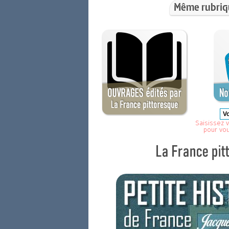
Même rubriq
Saisissez v
pour vo