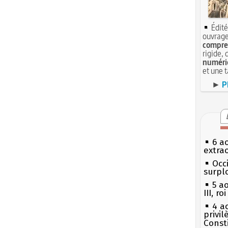
Édité
ouvrage
compren
rigide, 
numéri
et une 
►
P
6 a
extrao
Occi
surpl
5 a
III, r
4 a
privi
Const