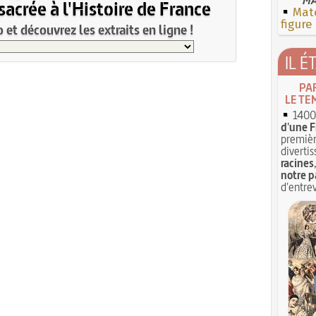
acrée à l'Histoire de France
Mate
figure
et découvrez les extraits en ligne !
IL É
PA
LE TE
1400 
d'une F
premièr
divertis
racines
notre p
d'entrev