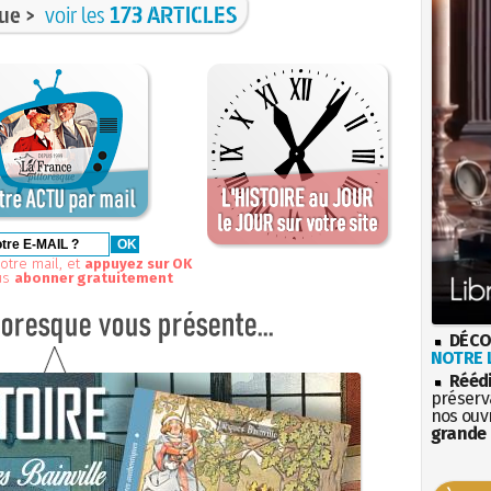
ue >
voir les
173 ARTICLES
otre mail, et
appuyez sur OK
us
abonner gratuitement
DÉCO
NOTRE L
Rééd
préserva
nos ouv
grande 