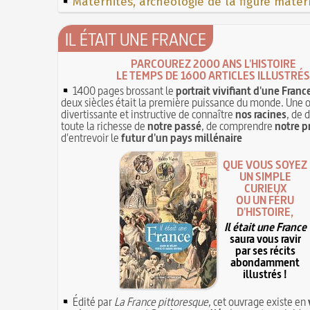
Maternités, archéologie de la figure mater
IL ÉTAIT UNE FRANCE
PARCOUREZ 2000 ANS L'HISTOIRE
LE TEMPS DE 1600 ARTICLES ILLUSTRÉS
1400 pages brossant le
portrait vivifiant d'une Franc
deux siècles était la première puissance du monde. Une 
divertissante et instructive de connaître
nos racines
, de 
toute la richesse de
notre passé
, de comprendre
notre p
d'entrevoir le
futur d'un pays millénaire
QUE VOUS SOYEZ
UN SIMPLE
CURIEUX
OU UN FÉRU
D'HISTOIRE,
Il était une France
saura vous ravir
par ses récits
abondamment
illustrés !
Édité par
La France pittoresque
, cet ouvrage existe en