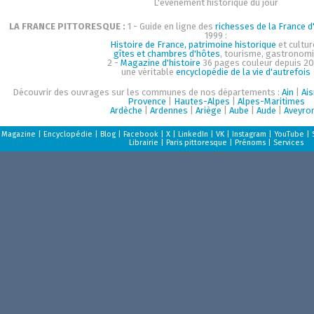
L'événement historique du jour
LA FRANCE PITTORESQUE :
1 - Guide en ligne des
richesses de la France d'
1999 :
Histoire de France, patrimoine historique
et cultur
gîtes et chambres d'hôtes
, tourisme, gastronom
2 -
Magazine d'histoire
36 pages couleur depuis 20
une véritable
encyclopédie de la vie d'autrefois
Découvrir des ouvrages sur les communes de nos départements :
Ain
|
Ai
Provence
|
Hautes-Alpes
|
Alpes-Maritimes
Ardèche
|
Ardennes
|
Ariège
|
Aube
|
Aude
|
Aveyro
Magazine
|
Encyclopédie
|
Blog
|
Facebook
|
X
|
LinkedIn
|
VK
|
Instagram
|
YouTube
|
Librairie
|
Paris pittoresque
|
Prénoms
|
Services