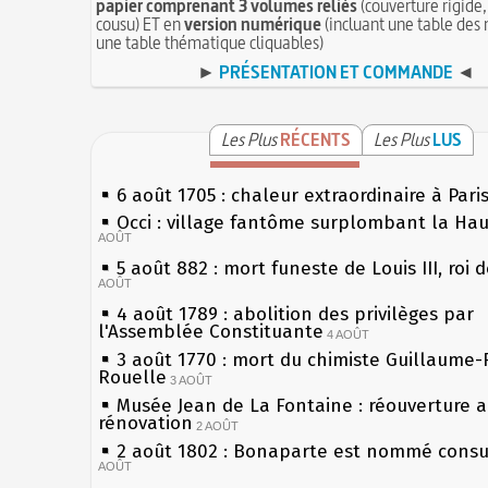
papier comprenant 3 volumes reliés
(couverture rigide,
cousu) ET en
version numérique
(incluant une table des 
une table thématique cliquables)
►
PRÉSENTATION ET COMMANDE
◄
Les Plus
RÉCENTS
Les Plus
LUS
6 août 1705 : chaleur extraordinaire à Pari
Occi : village fantôme surplombant la Ha
AOÛT
5 août 882 : mort funeste de Louis III, roi 
AOÛT
4 août 1789 : abolition des privilèges par
l'Assemblée Constituante
4 AOÛT
3 août 1770 : mort du chimiste Guillaume-
Rouelle
3 AOÛT
Musée Jean de La Fontaine : réouverture 
rénovation
2 AOÛT
2 août 1802 : Bonaparte est nommé consul
AOÛT