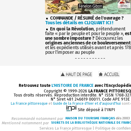
COMMANDE / RÉSUMÉ de l'ouvrage ?
Tous les détails en CLIQUANT ICI !
En quoi la Révolution
, prétendument
faite « par le peuple et pour le peuple »,
es
une sombre imposture ?
Découvrez les
origines anciennes de ce bouleversement
et les expédients utilisés avant et après 17
pour l'imposer au peuple
- - - - - - - - - - -
Retrouvez toute
L'HISTOIRE DE FRANCE
avec l'Encyclopédi
Copyright © 1999-2026
LA FRANCE PITTORES
Tous droits réservés. Reproduction interdite. N° ISSN 1768-32
N° Siret 481 246619 00011. Code APE 913E
La France pittoresque
et
Guide de la France d'hier et d'aujourd'hui
sont 
Site déposé à l'INPI
Recommandé notamment par
MAISON DU TOURISME FRANÇAIS
dès 2003
Mentionné notamment par
SIGNETS DE LA BIBLIOTHÈQUE NATIONALE DE FRAN
Services La France pittoresque
|
Politique de confident