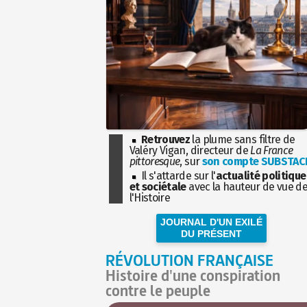
Retrouvez
la plume sans filtre de
Valéry Vigan, directeur de
La France
pittoresque
, sur
son compte SUBSTAC
Il s'attarde sur l'
actualité politique
et sociétale
avec la hauteur de vue d
l'Histoire
JOURNAL D'UN EXILÉ
DU PRÉSENT
RÉVOLUTION FRANÇAISE
Histoire d'une conspiration
contre le peuple