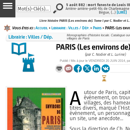
5 août 882 : mort funeste de Louis III
Arrière-arrière-petit-fils de Charlemagne e
Bègue, (…)
[LIRE]
Livre histoire PARIS (Les environs de). Tome I par C. Nodier et L.
Vous êtes ici :
Accueil
>
Librairie : Villes / Dép.
>
Paris
> PARIS (Les envi
Librairie : Villes / Dép.
Monographies d’histoire locale. Catalogue ouvr
villages de Paris
PARIS (Les environs de)
(par C. Nodier et L. Lurine)
Publié / Mis à jour le
VENDREDI
20 JUIN 2014
, p
A
utour de Paris, capit
événement, on trouve
villages, des hamea
titres divers, marqué l’His
événement, un personna
un site, une anecdote...
Sous la direction de Ch. No