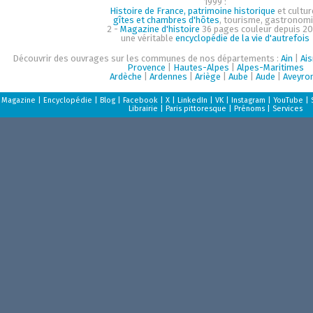
1999 :
Histoire de France, patrimoine historique
et cultur
gîtes et chambres d'hôtes
, tourisme, gastronom
2 -
Magazine d'histoire
36 pages couleur depuis 20
une véritable
encyclopédie de la vie d'autrefois
Découvrir des ouvrages sur les communes de nos départements :
Ain
|
Ai
Provence
|
Hautes-Alpes
|
Alpes-Maritimes
Ardèche
|
Ardennes
|
Ariège
|
Aube
|
Aude
|
Aveyro
Magazine
|
Encyclopédie
|
Blog
|
Facebook
|
X
|
LinkedIn
|
VK
|
Instagram
|
YouTube
|
Librairie
|
Paris pittoresque
|
Prénoms
|
Services