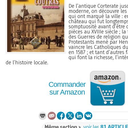
De l’antique Corterate ju
moderne, on découvre les 
qui ont marqué la ville : e
château qui fut longtemps
somptuosité avant d’être 
pièces au XVIIIe siècle ; l
des Guerres de religion qui
Protestants mené par Hen
vaincre les Catholiques d
en 1587 ; et tant d’autres 
qui font la richesse, l’inté
de l’histoire locale.
Commander
sur Amazon
Même section >
voir les
81 ARTICL