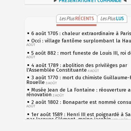
►
PRÉSENTATION ET COMMANDE
◄
Les Plus
RÉCENTS
Les Plus
LUS
6 août 1705 : chaleur extraordinaire à Pari
Occi : village fantôme surplombant la Ha
AOÛT
5 août 882 : mort funeste de Louis III, roi 
AOÛT
4 août 1789 : abolition des privilèges par
l'Assemblée Constituante
4 AOÛT
3 août 1770 : mort du chimiste Guillaume-
Rouelle
3 AOÛT
Musée Jean de La Fontaine : réouverture 
rénovation
2 AOÛT
2 août 1802 : Bonaparte est nommé consul
AOÛT
1er août 1589 : Henri III est poignardé à S
par Jacques Clément, moine jacobin
1ER AOÛT
31 juillet 1899 : décret instaurant les mou