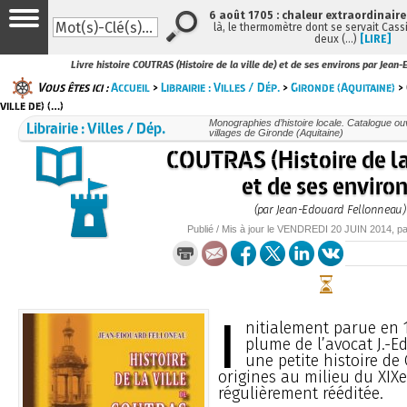
6 août 1705 : chaleur extraordinaire
là, le thermomètre dont se servait Cass
deux (…)
[LIRE]
Livre histoire COUTRAS (Histoire de la ville de) et de ses environs par Jean
Vous êtes ici :
Accueil
>
Librairie : Villes / Dép.
>
Gironde (Aquitaine)
> 
ville de) (…)
Librairie : Villes / Dép.
Monographies d’histoire locale. Catalogue ouvr
villages de Gironde (Aquitaine)
COUTRAS (Histoire de la 
et de ses enviro
(par Jean-Edouard Fellonneau)
Publié / Mis à jour le
VENDREDI
20 JUIN 2014
, p
I
nitialement parue en 
plume de l’avocat J.-Ed
une petite histoire de
origines au milieu du XIXe 
régulièrement rééditée.