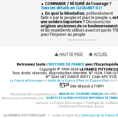
COMMANDE / RÉSUMÉ de l'ouvrage ?
Tous les détails en CLIQUANT ICI !
En quoi la Révolution
, prétendument
faite « par le peuple et pour le peuple »,
es
une sombre imposture ?
Découvrez les
origines anciennes de ce bouleversement
et les expédients utilisés avant et après 17
pour l'imposer au peuple
- - - - - - - - - - -
Retrouvez toute
L'HISTOIRE DE FRANCE
avec l'Encyclopédi
Copyright © 1999-2026
LA FRANCE PITTORES
Tous droits réservés. Reproduction interdite. N° ISSN 1768-32
N° Siret 481 246619 00011. Code APE 913E
La France pittoresque
et
Guide de la France d'hier et d'aujourd'hui
sont 
Site déposé à l'INPI
Recommandé notamment par
MAISON DU TOURISME FRANÇAIS
dès 2003
Mentionné notamment par
SIGNETS DE LA BIBLIOTHÈQUE NATIONALE DE FRAN
Services La France pittoresque
|
Politique de confident
L'événement historique du jour
LA FRANCE PITTORESQUE :
1 - Guide en ligne des
richesses de la France d'