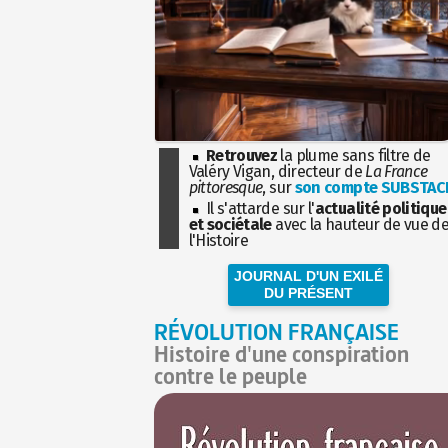
Retrouvez
la plume sans filtre de
Valéry Vigan, directeur de
La France
pittoresque
, sur
son compte SUBSTAC
Il s'attarde sur l'
actualité politique
et sociétale
avec la hauteur de vue d
l'Histoire
JOURNAL D'UN EXILÉ
DU PRÉSENT
RÉVOLUTION FRANÇAISE
Histoire d'une conspiration
contre le peuple