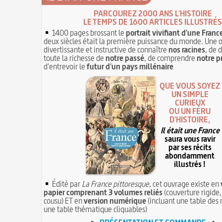
PARCOUREZ 2000 ANS L'HISTOIRE
LE TEMPS DE 1600 ARTICLES ILLUSTRÉS
1400 pages brossant le
portrait vivifiant d'une Franc
deux siècles était la première puissance du monde. Une 
divertissante et instructive de connaître
nos racines
, de 
toute la richesse de
notre passé
, de comprendre
notre p
d'entrevoir le
futur d'un pays millénaire
QUE VOUS SOYEZ
UN SIMPLE
CURIEUX
OU UN FÉRU
D'HISTOIRE,
Il était une France
saura vous ravir
par ses récits
abondamment
illustrés !
Édité par
La France pittoresque
, cet ouvrage existe en
papier comprenant 3 volumes reliés
(couverture rigide,
cousu) ET en
version numérique
(incluant une table des 
une table thématique cliquables)