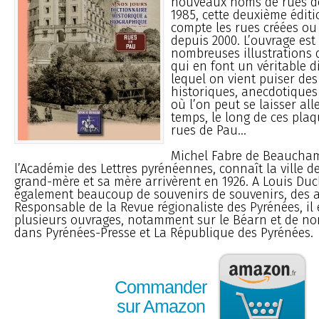
nouveaux noms de rues d
1985, cette deuxième édit
compte les rues créées ou
depuis 2000. L’ouvrage es
nombreuses illustrations 
qui en font un véritable d
lequel on vient puiser de
historiques, anecdotiques
où l’on peut se laisser all
temps, le long de ces pla
rues de Pau...
Michel Fabre de Beaucha
l’Académie des Lettres pyrénéennes, connaît la ville d
grand-mère et sa mère arrivèrent en 1926. A Louis Ducla
également beaucoup de souvenirs de souvenirs, des a
Responsable de la Revue régionaliste des Pyrénées, il 
plusieurs ouvrages, notamment sur le Béarn et de no
dans Pyrénées-Presse et La République des Pyrénées.
Commander
sur Amazon