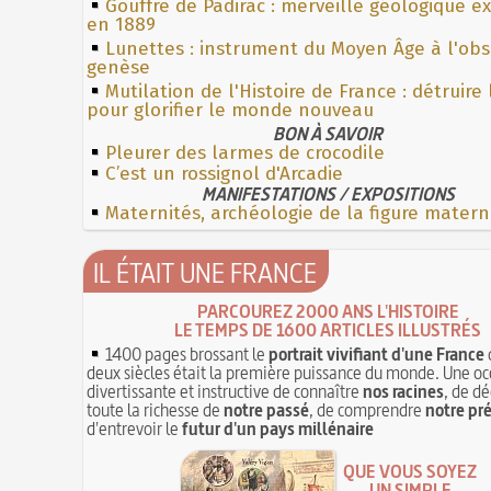
Gouffre de Padirac : merveille géologique e
en 1889
Lunettes : instrument du Moyen Âge à l'ob
genèse
Mutilation de l'Histoire de France : détruire
pour glorifier le monde nouveau
BON À SAVOIR
Pleurer des larmes de crocodile
C’est un rossignol d'Arcadie
MANIFESTATIONS / EXPOSITIONS
Maternités, archéologie de la figure matern
IL ÉTAIT UNE FRANCE
PARCOUREZ 2000 ANS L'HISTOIRE
LE TEMPS DE 1600 ARTICLES ILLUSTRÉS
1400 pages brossant le
portrait vivifiant d'une France
deux siècles était la première puissance du monde. Une oc
divertissante et instructive de connaître
nos racines
, de dé
toute la richesse de
notre passé
, de comprendre
notre pr
d'entrevoir le
futur d'un pays millénaire
QUE VOUS SOYEZ
UN SIMPLE