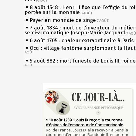
9 AOÛT
8 août 1548 : Henri II fixe que l’effigie du ro
portée sur la monnaie
8 AOÛT
Payer en monnaie de singe
7 AOÛT
7 août 1834 : mort de l'inventeur du métier 
semi-automatique Joseph-Marie Jacquard
7 AO
6 août 1705 : chaleur extraordinaire à Paris
Occi : village fantôme surplombant la Hau
AOÛT
5 août 882 : mort funeste de Louis III, roi d
AOÛT
4 août 1789 : abolition des privilèges par
l'Assemblée Constituante
4 AOÛT
Sécheresses (Grandes), étés caniculaires à 
3 août 1770 : mort du chimiste Guillaume-F
les siècles
Rouelle
3 AOÛT
27 mai 1610 : supplice de François Ravaillac
Musée Jean de La Fontaine : réouverture a
du roi Henri IV
rénovation
2 AOÛT
Pierre qui roule n'amasse pas mousse
2 août 1802 : Bonaparte est nommé consul 
Qui aime bien châtie bien
AOÛT
Tout vient à point à qui sait attendre
1er août 1589 : Henri III est poignardé à Sa
François II (né le 19 janvier 1544, mort le 
par Jacques Clément, moine jacobin
1ER AOÛT
1560)