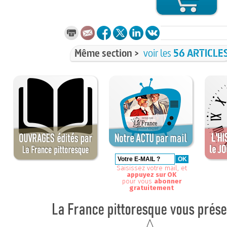
Même section >
voir les
56 ARTICLE
Saisissez votre mail, et
appuyez sur OK
pour vous
abonner
gratuitement