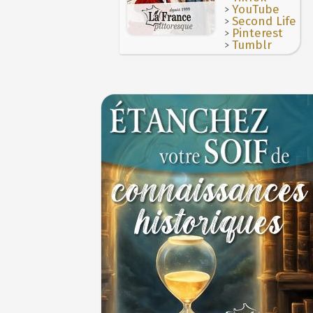
>
YouTube
>
Second Life
>
Pinterest
>
Tumblr