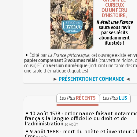
CURIEUX
OU UN FÉRU
D'HISTOIRE,
Il était une France
saura vous ravir
par ses récits
abondamment
illustrés !
Édité par
La France pittoresque
, cet ouvrage existe en
v
papier comprenant 3 volumes reliés
(couverture rigide, d
cousu) ET en
version numérique
(incluant une table des m
une table thématique cliquables)
►
PRÉSENTATION ET COMMANDE
◄
Les Plus
RÉCENTS
Les Plus
LUS
10 août 1539 : ordonnance faisant notamm
français la langue officielle du droit et de
l'administration
10 AOÛT
9 août 1888 : mort du poète et inventeur C
Cros