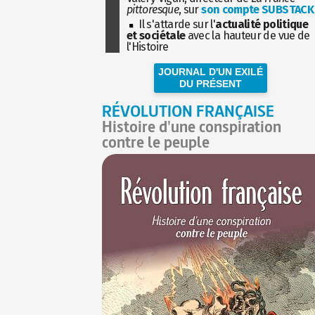
pittoresque
, sur
son compte SUBSTACK
Il s'attarde sur l'
actualité politique
et sociétale
avec la hauteur de vue de
l'Histoire
JOURNAL D'UN EXILÉ
DU PRÉSENT
RÉVOLUTION FRANÇAISE
Histoire d'une conspiration
contre le peuple