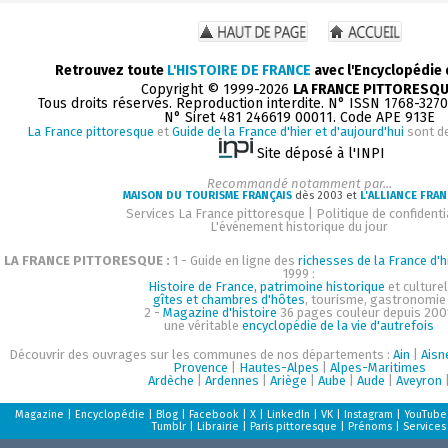
Retrouvez toute
L'HISTOIRE DE FRANCE
avec l'Encyclopédie
Copyright © 1999-2026
LA FRANCE PITTORESQ
Tous droits réservés. Reproduction interdite. N° ISSN 1768-327
N° Siret 481 246619 00011. Code APE 913E
La France pittoresque
et
Guide de la France d'hier et d'aujourd'hui
sont d
Site déposé à l'INPI
Recommandé notamment par...
MAISON DU TOURISME FRANÇAIS
dès 2003 et
L'ALLIANCE FRAN
Services La France pittoresque
|
Politique de confidenti
L'événement historique du jour
LA FRANCE PITTORESQUE :
1 - Guide en ligne des
richesses de la France d'h
1999 :
Histoire de France, patrimoine historique
et culturel
gîtes et chambres d'hôtes
, tourisme, gastronomie
2 -
Magazine d'histoire
36 pages couleur depuis 200
une véritable
encyclopédie de la vie d'autrefois
Découvrir des ouvrages sur les communes de nos départements :
Ain
|
Aisn
Provence
|
Hautes-Alpes
|
Alpes-Maritimes
Ardèche
|
Ardennes
|
Ariège
|
Aube
|
Aude
|
Aveyron
Magazine
|
Encyclopédie
|
Blog
|
Facebook
|
X
|
LinkedIn
|
VK
|
Instagram
|
YouTube
Tumblr
|
Librairie
|
Paris pittoresque
|
Prénoms
|
Services