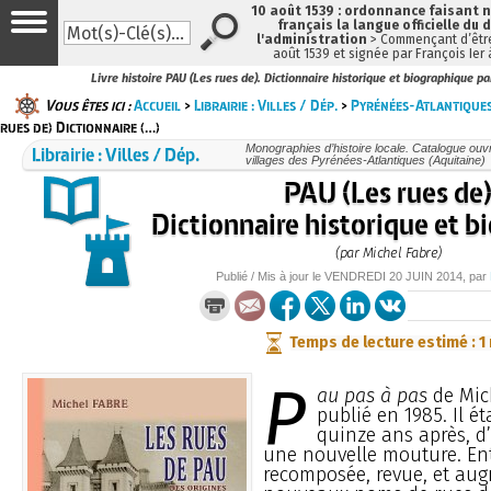
10 août 1539 : ordonnance faisant
français la langue officielle du 
l'administration
> Commençant d’être
août 1539 et signée par François Ier
Livre histoire PAU (Les rues de). Dictionnaire historique et biographique p
Vous êtes ici :
Accueil
>
Librairie : Villes / Dép.
>
Pyrénées-Atlantiques
rues de) Dictionnaire (…)
Librairie : Villes / Dép.
Monographies d’histoire locale. Catalogue ouvra
villages des Pyrénées-Atlantiques (Aquitaine)
PAU (Les rues de
Dictionnaire historique et 
(par Michel Fabre)
Publié / Mis à jour le
VENDREDI
20 JUIN 2014
, par
Temps de lecture estimé : 1
P
au pas à pas
de Mich
publié en 1985. Il ét
quinze ans après, d
une nouvelle mouture. En
recomposée, revue, et au