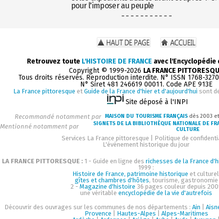
pour l'imposer au peuple
- - - - - - - - - - -
Retrouvez toute
L'HISTOIRE DE FRANCE
avec l'Encyclopédie
Copyright © 1999-2026
LA FRANCE PITTORESQ
Tous droits réservés. Reproduction interdite. N° ISSN 1768-327
N° Siret 481 246619 00011. Code APE 913E
La France pittoresque
et
Guide de la France d'hier et d'aujourd'hui
sont d
Site déposé à l'INPI
Recommandé notamment par
MAISON DU TOURISME FRANÇAIS
dès 2003 e
SIGNETS DE LA BIBLIOTHÈQUE NATIONALE DE FR
Mentionné notamment par
CULTURE
Services La France pittoresque
|
Politique de confidenti
L'événement historique du jour
LA FRANCE PITTORESQUE :
1 - Guide en ligne des
richesses de la France d'h
1999 :
Histoire de France, patrimoine historique
et culturel
gîtes et chambres d'hôtes
, tourisme, gastronomie
2 -
Magazine d'histoire
36 pages couleur depuis 200
une véritable
encyclopédie de la vie d'autrefois
Découvrir des ouvrages sur les communes de nos départements :
Ain
|
Aisn
Provence
|
Hautes-Alpes
|
Alpes-Maritimes