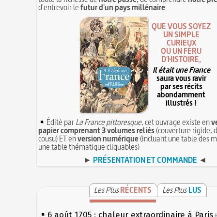
d'entrevoir le
futur d'un pays millénaire
QUE VOUS SOYEZ
UN SIMPLE
CURIEUX
OU UN FÉRU
D'HISTOIRE,
Il était une France
saura vous ravir
par ses récits
abondamment
illustrés !
Édité par
La France pittoresque
, cet ouvrage existe en
v
papier comprenant 3 volumes reliés
(couverture rigide, d
cousu) ET en
version numérique
(incluant une table des m
une table thématique cliquables)
►
PRÉSENTATION ET COMMANDE
◄
Les Plus
RÉCENTS
Les Plus
LUS
6 août 1705 : chaleur extraordinaire à Paris