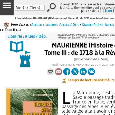
6 août 1705 : chaleur extraordinair
jour-là, le thermomètre dont se servait
plus de deux (…)
[LIRE]
Livre histoire MAURIENNE (Histoire de la). Tome III : de 1718 à la Révolution par
Vous êtes ici :
Accueil
>
Librairie : Villes / Dép.
>
Savoie (Rhône-Alpes)
la) Tome III (…)
Librairie : Villes / Dép.
Monographies d’histoire locale. Catalogue ouvra
villages de Savoie (Rhône-Alpes)
MAURIENNE (Histoire 
Tome III : de 1718 à la R
(par le chanoine A. Gros)
Publié / Mis à jour le
VENDREDI
20 JUIN 2014
, par
Temps de lecture estimé : 1
L
a Maurienne, c’est ce
Savoie passage tradi
France en Italie, véri
passage des Alpes. Bien 
telle vallée allait avoir un