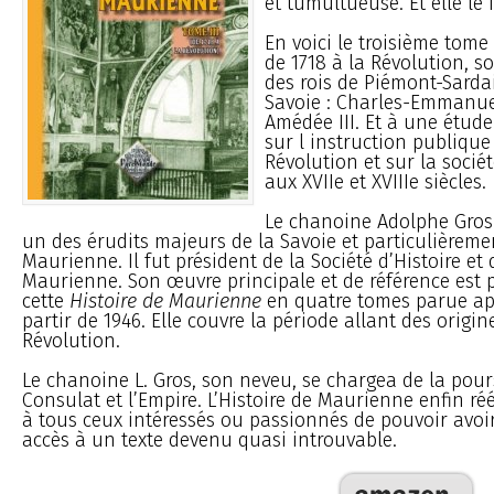
et tumultueuse. Et elle le f
En voici le troisième tom
de 1718 à la Révolution, s
des rois de Piémont-Sarda
Savoie : Charles-Emmanuel 
Amédée III. Et à une étud
sur l instruction publique
Révolution et sur la soci
aux XVIIe et XVIIIe siècles.
Le chanoine Adolphe Gros 
un des érudits majeurs de la Savoie et particulièreme
Maurienne. Il fut président de la Société d’Histoire et
Maurienne. Son œuvre principale et de référence est 
cette
Histoire de Maurienne
en quatre tomes parue apr
partir de 1946. Elle couvre la période allant des origin
Révolution.
Le chanoine L. Gros, son neveu, se chargea de la pou
Consulat et l’Empire. L’Histoire de Maurienne enfin ré
à tous ceux intéressés ou passionnés de pouvoir avo
accès à un texte devenu quasi introuvable.