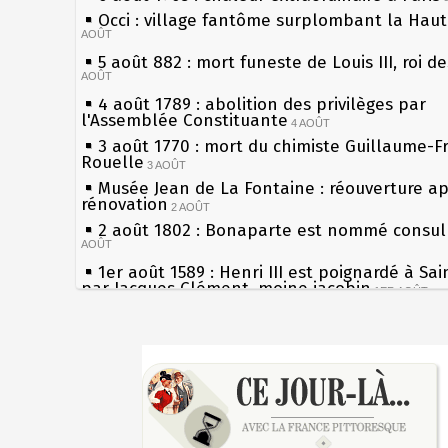
Occi : village fantôme surplombant la Hau
AOÛT
5 août 882 : mort funeste de Louis III, roi d
AOÛT
4 août 1789 : abolition des privilèges par
l'Assemblée Constituante
4 AOÛT
3 août 1770 : mort du chimiste Guillaume-F
Rouelle
3 AOÛT
Musée Jean de La Fontaine : réouverture a
rénovation
2 AOÛT
2 août 1802 : Bonaparte est nommé consul 
AOÛT
1er août 1589 : Henri III est poignardé à Sa
par Jacques Clément, moine jacobin
1ER AOÛT
31 juillet 1899 : décret instaurant les moug
boîtes aux lettres en fonte de Léon Mougeot
Sécheresses (Grandes), étés caniculaires à 
30 juillet 1918 : mort d'Auguste Poulain, fo
les siècles
Chocolat Poulain
30 JUILLET
27 mai 1610 : supplice de François Ravaillac
29 juillet 1881 : loi sur la liberté de la pres
du roi Henri IV
28 juillet 1794 : supplice de Robespierre et
Pierre qui roule n'amasse pas mousse
partie de ses complices
28 JUILLET