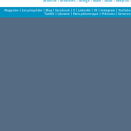
Ardèche
|
Ardennes
|
Ariège
|
Aube
|
Aude
|
Aveyron
Magazine
|
Encyclopédie
|
Blog
|
Facebook
|
X
|
LinkedIn
|
VK
|
Instagram
|
YouTube
Tumblr
|
Librairie
|
Paris pittoresque
|
Prénoms
|
Services