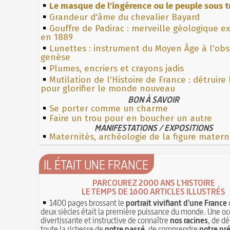
Le masque de l'ingérence ou le peuple sous t
Grandeur d'âme du chevalier Bayard
Gouffre de Padirac : merveille géologique e
en 1889
Lunettes : instrument du Moyen Âge à l'ob
genèse
Plumes, encriers et crayons jadis
Mutilation de l'Histoire de France : détruire
pour glorifier le monde nouveau
BON À SAVOIR
Se porter comme un charme
Faire un trou pour en boucher un autre
MANIFESTATIONS / EXPOSITIONS
Maternités, archéologie de la figure matern
IL ÉTAIT UNE FRANCE
PARCOUREZ 2000 ANS L'HISTOIRE
LE TEMPS DE 1600 ARTICLES ILLUSTRÉS
1400 pages brossant le
portrait vivifiant d'une France
deux siècles était la première puissance du monde. Une oc
divertissante et instructive de connaître
nos racines
, de dé
toute la richesse de
notre passé
, de comprendre
notre pr