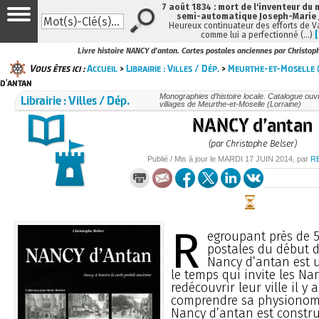
7 août 1834 : mort de l'inventeur du 
semi-automatique Joseph-Marie
Heureux continuateur des efforts de V
comme lui a perfectionné (…)
Livre histoire NANCY d'antan. Cartes postales anciennes par Christop
Vous êtes ici :
Accueil
>
Librairie : Villes / Dép.
>
Meurthe-et-Moselle (
d'antan
Librairie : Villes / Dép.
Monographies d’histoire locale. Catalogue ouvra
villages de Meurthe-et-Moselle (Lorraine)
NANCY d’antan
(par Christophe Belser)
Publié / Mis à jour le
MARDI
17 JUIN 2014
, par
R
R
egroupant près de 5
postales du début d
Nancy d’antan est 
le temps qui invite les Na
redécouvrir leur ville il y 
comprendre sa physionomi
Nancy d’antan est constru