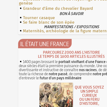
genèse
Grandeur d'âme du chevalier Bayard
BON À SAVOIR
Tourner casaque
Se faire blanc de son épée
MANIFESTATIONS / EXPOSITIONS
Maternités, archéologie de la figure matern
IL ÉTAIT UNE FRANCE
PARCOUREZ 2000 ANS L'HISTOIRE
LE TEMPS DE 1600 ARTICLES ILLUSTRÉS
1400 pages brossant le
portrait vivifiant d'une France
deux siècles était la première puissance du monde. Une oc
divertissante et instructive de connaître
nos racines
, de dé
toute la richesse de
notre passé
, de comprendre
notre pr
d'entrevoir le
futur d'un pays millénaire
QUE VOUS SOYEZ
UN SIMPLE
CURIEUX
OU UN FÉRU
D'HISTOIRE,