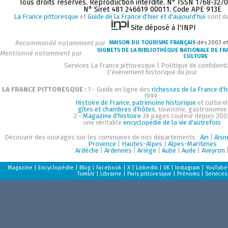
Tous droits réservés. Reproduction interdite. N° ISSN 1768-327
N° Siret 481 246619 00011. Code APE 913E
La France pittoresque
et
Guide de la France d'hier et d'aujourd'hui
sont d
Site déposé à l'INPI
Recommandé notamment par
MAISON DU TOURISME FRANÇAIS
dès 2003 e
SIGNETS DE LA BIBLIOTHÈQUE NATIONALE DE FR
Mentionné notamment par
CULTURE
Services La France pittoresque
|
Politique de confidenti
L'événement historique du jour
LA FRANCE PITTORESQUE :
1 - Guide en ligne des
richesses de la France d'h
1999 :
Histoire de France, patrimoine historique
et culturel
gîtes et chambres d'hôtes
, tourisme, gastronomie
2 -
Magazine d'histoire
36 pages couleur depuis 200
une véritable
encyclopédie de la vie d'autrefois
Découvrir des ouvrages sur les communes de nos départements :
Ain
|
Aisn
Provence
|
Hautes-Alpes
|
Alpes-Maritimes
Ardèche
|
Ardennes
|
Ariège
|
Aube
|
Aude
|
Aveyron
Magazine
|
Encyclopédie
|
Blog
|
Facebook
|
X
|
LinkedIn
|
VK
|
Instagram
|
YouTube
Tumblr
|
Librairie
|
Paris pittoresque
|
Prénoms
|
Services