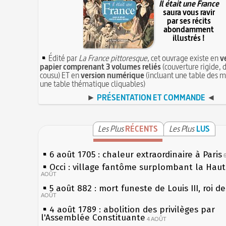
Il était une France
saura vous ravir
par ses récits
abondamment
illustrés !
Édité par
La France pittoresque
, cet ouvrage existe en
v
papier comprenant 3 volumes reliés
(couverture rigide, d
cousu) ET en
version numérique
(incluant une table des m
une table thématique cliquables)
►
PRÉSENTATION ET COMMANDE
◄
Les Plus
RÉCENTS
Les Plus
LUS
6 août 1705 : chaleur extraordinaire à Paris
Occi : village fantôme surplombant la Hau
AOÛT
5 août 882 : mort funeste de Louis III, roi d
AOÛT
4 août 1789 : abolition des privilèges par
l'Assemblée Constituante
4 AOÛT