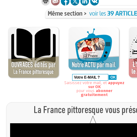
Même section >
voir les
39 ARTICL
Saisissez votre mail, et
appuyez
sur OK
pour vous
abonner
gratuitement