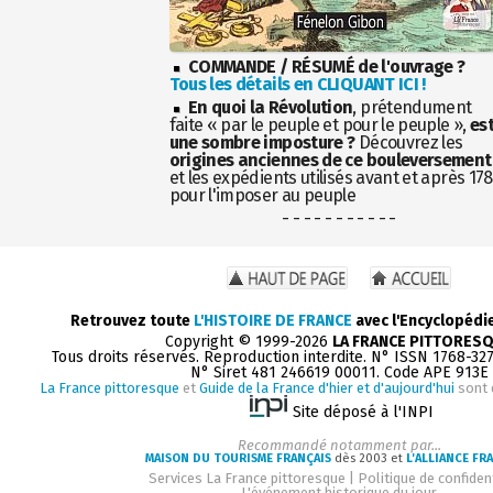
COMMANDE / RÉSUMÉ de l'ouvrage ?
Tous les détails en CLIQUANT ICI !
En quoi la Révolution
, prétendument
faite « par le peuple et pour le peuple »,
es
une sombre imposture ?
Découvrez les
origines anciennes de ce bouleversement
et les expédients utilisés avant et après 17
pour l'imposer au peuple
- - - - - - - - - - -
Retrouvez toute
L'HISTOIRE DE FRANCE
avec l'Encyclopédi
Copyright © 1999-2026
LA FRANCE PITTORES
Tous droits réservés. Reproduction interdite. N° ISSN 1768-32
N° Siret 481 246619 00011. Code APE 913E
La France pittoresque
et
Guide de la France d'hier et d'aujourd'hui
sont 
Site déposé à l'INPI
Recommandé notamment par...
MAISON DU TOURISME FRANÇAIS
dès 2003 et
L'ALLIANCE FR
Services La France pittoresque
|
Politique de confident
L'événement historique du jour