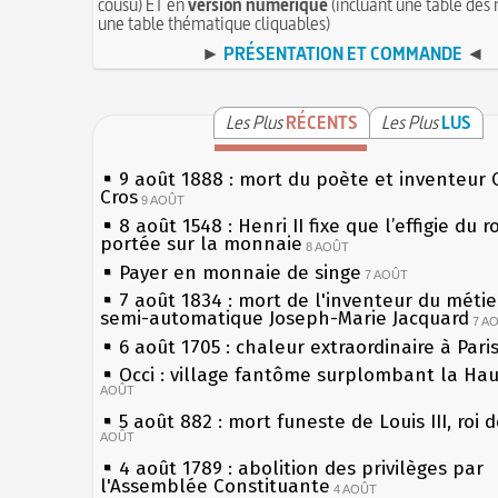
cousu) ET en
version numérique
(incluant une table des 
une table thématique cliquables)
►
PRÉSENTATION ET COMMANDE
◄
Les Plus
RÉCENTS
Les Plus
LUS
9 août 1888 : mort du poète et inventeur 
Cros
9 AOÛT
8 août 1548 : Henri II fixe que l’effigie du r
portée sur la monnaie
8 AOÛT
Payer en monnaie de singe
7 AOÛT
7 août 1834 : mort de l'inventeur du métier
semi-automatique Joseph-Marie Jacquard
7 A
6 août 1705 : chaleur extraordinaire à Pari
Occi : village fantôme surplombant la Ha
AOÛT
5 août 882 : mort funeste de Louis III, roi 
AOÛT
4 août 1789 : abolition des privilèges par
l'Assemblée Constituante
4 AOÛT