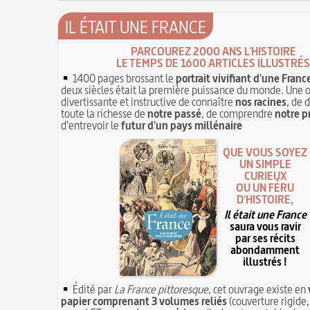
IL ÉTAIT UNE FRANCE
PARCOUREZ 2000 ANS L'HISTOIRE
LE TEMPS DE 1600 ARTICLES ILLUSTRÉS
1400 pages brossant le
portrait vivifiant d'une Franc
deux siècles était la première puissance du monde. Une 
divertissante et instructive de connaître
nos racines
, de 
toute la richesse de
notre passé
, de comprendre
notre p
d'entrevoir le
futur d'un pays millénaire
QUE VOUS SOYEZ
UN SIMPLE
CURIEUX
OU UN FÉRU
D'HISTOIRE,
Il était une France
saura vous ravir
par ses récits
abondamment
illustrés !
Édité par
La France pittoresque
, cet ouvrage existe en
papier comprenant 3 volumes reliés
(couverture rigide,