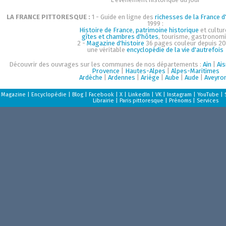
LA FRANCE PITTORESQUE :
1 - Guide en ligne des
richesses de la France d'
1999 :
Histoire de France, patrimoine historique
et cultur
gîtes et chambres d'hôtes
, tourisme, gastronom
2 -
Magazine d'histoire
36 pages couleur depuis 20
une véritable
encyclopédie de la vie d'autrefois
Découvrir des ouvrages sur les communes de nos départements :
Ain
|
Ai
Provence
|
Hautes-Alpes
|
Alpes-Maritimes
Ardèche
|
Ardennes
|
Ariège
|
Aube
|
Aude
|
Aveyro
Magazine
|
Encyclopédie
|
Blog
|
Facebook
|
X
|
LinkedIn
|
VK
|
Instagram
|
YouTube
|
Librairie
|
Paris pittoresque
|
Prénoms
|
Services