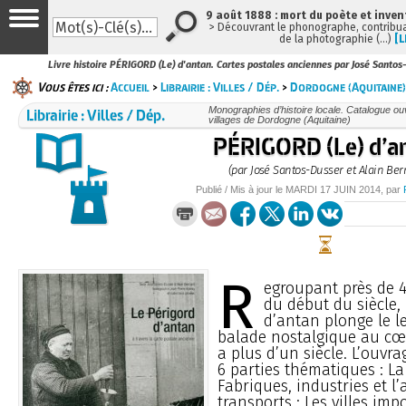
9 août 1888 : mort du poète et inven
> Découvrant le phonographe, contribuan
de la photographie (…)
[L
Livre histoire PÉRIGORD (Le) d'antan. Cartes postales anciennes par José Santos
Vous êtes ici :
Accueil
>
Librairie : Villes / Dép.
>
Dordogne (Aquitaine)
Librairie : Villes / Dép.
Monographies d’histoire locale. Catalogue ouvr
villages de Dordogne (Aquitaine)
PÉRIGORD (Le) d’a
(par José Santos-Dusser et Alain Ber
Publié / Mis à jour le
MARDI
17 JUIN 2014
, par
R
egroupant près de 4
du début du siècle, 
d’antan plonge le l
balade nostalgique au cœu
a plus d’un siècle. L’ouvr
6 parties thématiques : La 
Fabriques, industries et l’
transports ; Les villes imp