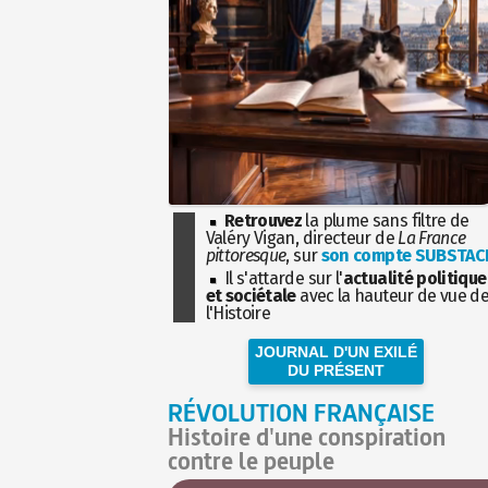
Retrouvez
la plume sans filtre de
Valéry Vigan, directeur de
La France
pittoresque
, sur
son compte SUBSTAC
Il s'attarde sur l'
actualité politique
et sociétale
avec la hauteur de vue d
l'Histoire
JOURNAL D'UN EXILÉ
DU PRÉSENT
RÉVOLUTION FRANÇAISE
Histoire d'une conspiration
contre le peuple