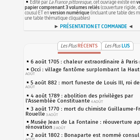
Édité par
La France pittoresque
, cet ouvrage existe en
v
papier comprenant 3 volumes reliés
(couverture rigide, d
cousu) ET en
version numérique
(incluant une table des m
une table thématique cliquables)
►
PRÉSENTATION ET COMMANDE
◄
Les Plus
RÉCENTS
Les Plus
LUS
6 août 1705 : chaleur extraordinaire à Paris
Occi : village fantôme surplombant la Hau
AOÛT
5 août 882 : mort funeste de Louis III, roi d
AOÛT
4 août 1789 : abolition des privilèges par
l'Assemblée Constituante
4 AOÛT
3 août 1770 : mort du chimiste Guillaume-F
Rouelle
3 AOÛT
Musée Jean de La Fontaine : réouverture a
rénovation
2 AOÛT
2 août 1802 : Bonaparte est nommé consul 