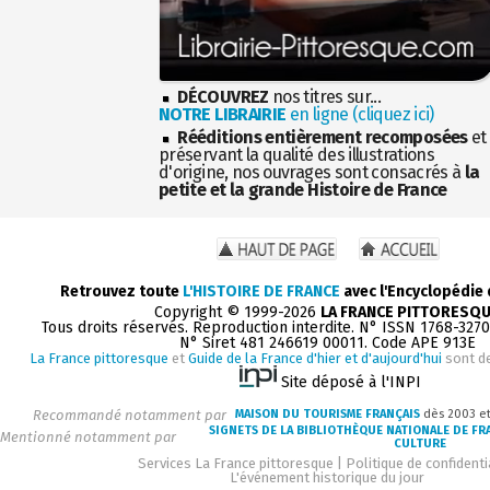
DÉCOUVREZ
nos titres sur...
NOTRE LIBRAIRIE
en ligne (cliquez ici)
Rééditions entièrement recomposées
et
préservant la qualité des illustrations
d'origine, nos ouvrages sont consacrés à
la
petite et la grande Histoire de France
Retrouvez toute
L'HISTOIRE DE FRANCE
avec l'Encyclopédie
Copyright © 1999-2026
LA FRANCE PITTORESQ
Tous droits réservés. Reproduction interdite. N° ISSN 1768-327
N° Siret 481 246619 00011. Code APE 913E
La France pittoresque
et
Guide de la France d'hier et d'aujourd'hui
sont d
Site déposé à l'INPI
Recommandé notamment par
MAISON DU TOURISME FRANÇAIS
dès 2003 e
SIGNETS DE LA BIBLIOTHÈQUE NATIONALE DE FR
Mentionné notamment par
CULTURE
Services La France pittoresque
|
Politique de confidenti
L'événement historique du jour