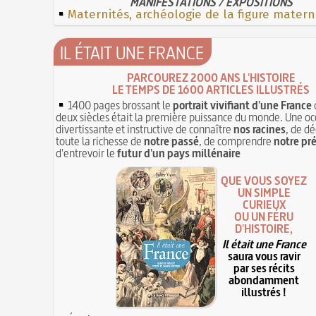
MANIFESTATIONS / EXPOSITIONS
Maternités, archéologie de la figure matern
IL ÉTAIT UNE FRANCE
PARCOUREZ 2000 ANS L'HISTOIRE
LE TEMPS DE 1600 ARTICLES ILLUSTRÉS
1400 pages brossant le
portrait vivifiant d'une France
deux siècles était la première puissance du monde. Une oc
divertissante et instructive de connaître
nos racines
, de dé
toute la richesse de
notre passé
, de comprendre
notre pr
d'entrevoir le
futur d'un pays millénaire
QUE VOUS SOYEZ
UN SIMPLE
CURIEUX
OU UN FÉRU
D'HISTOIRE,
Il était une France
saura vous ravir
par ses récits
abondamment
illustrés !