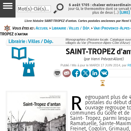
6 août 1705 : chaleur extraordinair
jour-là, le thermomètre dont se servait
plus de deux (…)
[LIRE]
Livre histoire SAINT-TROPEZ d'antan. Cartes postales anciennes par Henri 
Vous êtes ici :
Accueil
>
Librairie : Villes / Dép.
>
Var (Provence-Alpes-
TROPEZ d'antan
Librairie : Villes / Dép.
Monographies d’histoire locale. Catalogue ouvra
villages du Var (Provence-Alpes-Côte d’Azur)
SAINT-TROPEZ d’an
(par Henri Prévost-Allard)
Publié / Mis à jour le
MARDI
17 JUIN 2014
, par
R
R
egroupant plus de 4
postales du début du
ouvrage regroupe to
communes du Golfe et de l
Saint- Tropez, parmi lesqu
Ramatuelle, Sainte-Maxim
Freinet, Cogolin, Grimaud,