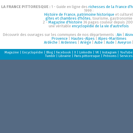
LA FRANCE PITTORESQUE :
1 - Guide en ligne des
richesses de la France d'h
1999 :
Histoire de France, patrimoine historique
et culturel
gîtes et chambres d'hôtes
, tourisme, gastronomie
2 -
Magazine d'histoire
36 pages couleur depuis 200
une véritable
encyclopédie de la vie d'autrefois
Découvrir des ouvrages sur les communes de nos départements :
Ain
|
Aisn
Provence
|
Hautes-Alpes
|
Alpes-Maritimes
Ardèche
|
Ardennes
|
Ariège
|
Aube
|
Aude
|
Aveyron
Magazine
|
Encyclopédie
|
Blog
|
Facebook
|
X
|
LinkedIn
|
VK
|
Instagram
|
YouTube
Tumblr
|
Librairie
|
Paris pittoresque
|
Prénoms
|
Services