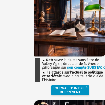
Retrouvez
la plume sans filtre de
Valéry Vigan, directeur de
La France
pittoresque
, sur
son compte SUBSTACK
Il s'attarde sur l'
actualité politique
et sociétale
avec la hauteur de vue de
l'Histoire
JOURNAL D'UN EXILÉ
DU PRÉSENT