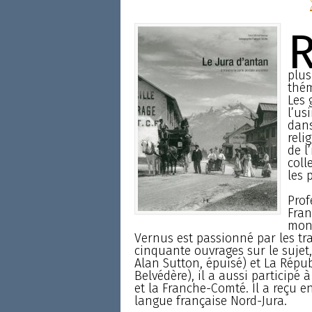
plus
thém
Les 
l’us
dans
reli
de l
coll
les 
Prof
Fran
mond
Vernus est passionné par les tra
cinquante ouvrages sur le sujet, 
Alan Sutton, épuisé) et La Répub
Belvédère), il a aussi participé 
et la Franche-Comté. Il a reçu en
langue française Nord-Jura.