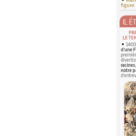
Mate
figure
IL É
PA
LE TE
1400 
d'une F
premièr
divertis
racines
notre p
d'entrev