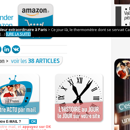
Val
nder
pit
I
azon
so
l'H
on >
voir les
38 ARTICLES
otre mail, et
appuyez sur OK