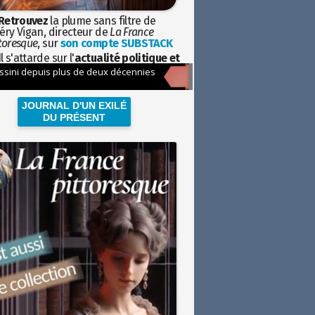
Retrouvez
la plume sans filtre de
éry Vigan, directeur de
La France
toresque
, sur
son compte SUBSTACK
l s'attarde sur l'
actualité politique et
ciétale
avec la hauteur de vue de
istoire
JOURNAL D'UN EXILÉ
DU PRÉSENT