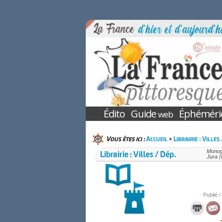
Édito
Guide
Éphéméri
web
Vous êtes ici :
Accueil
>
Librairie : Villes
Librairie : Villes / Dép.
Monogr
Jura 
Publié /