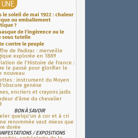
A UNE
 le soleil de mai 1922 : chaleur
rique ou emballement
tique ?
asque de l'ingérence ou le
 sous tutelle
ite contre le peuple
fre de Padirac : merveille
gique explorée en 1889
lation de l'Histoire de France :
re le passé pour glorifier le
 nouveau
ettes : instrument du Moyen
l'obscure genèse
es, encriers et crayons jadis
ndeur d'âme du chevalier
d
BON À SAVOIR
ler quelqu'un à cor et à cri
ne renommée vaut mieux que
re dorée
NIFESTATIONS / EXPOSITIONS