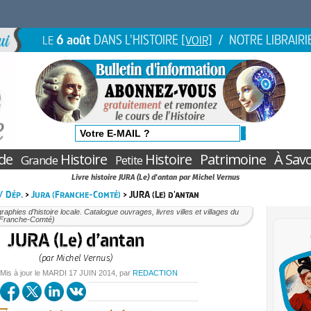
6 août
DANS L'HISTOIRE
/ NOTRE LIBRAIRI
LE
[VOIR]
de
Histoire
Histoire
Patrimoine
À Savo
Grande
Petite
Livre histoire JURA (Le) d'antan par Michel Vernus
 / Dép.
>
Jura (Franche-Comté)
> JURA (Le) d'antan
aphies d’histoire locale. Catalogue ouvrages, livres villes et villages du
(Franche-Comté)
JURA (Le) d’antan
(par Michel Vernus)
 Mis à jour le
MARDI
17 JUIN 2014
, par
REDACTION