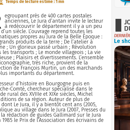
Temps de lecture estimé : 1 mn
R
egroupant près de 400 cartes postales
J
anciennes, Le Jura d’antan invite le lecteur
à redécouvrir le département il y a un peu
D
 d’un siècle. L’ouvrage reprend toutes les
DERNIÈR
atiques propres au Jura de la Belle Époque :
Le sho
grands produits de la terre ; De l’atelier à
ine ; Un glorieux passé urbain ; Révolution
 les transports ; Le monde villageois ; La vie
gieuse ; Plaisirs et divertissements. L’ensemble
’iconographie, très riche, provient de la
ection de François Murtin, un des marchands
plus importants du département.
esseur d’histoire en Bourgogne puis en
che-Comté, chercheur spécialisé dans le
e rural des XVIIIe et XIXe siècles, Michel
ditions de sa région. Auteur de plus de
dont Le Jura, il y a bientôt cent ans (2005,
lique au village dans le Jura (2007, Presses du
à la rédaction de guides Gallimard sur le Jura
 1985 le Prix de l’Association des écrivains de