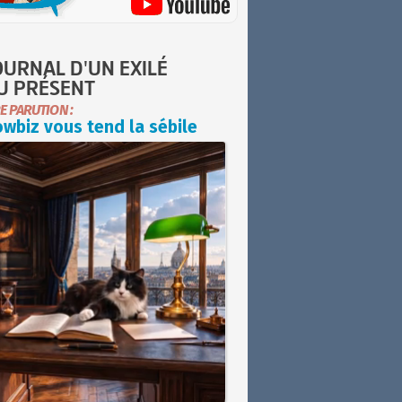
OURNAL D'UN EXILÉ
U PRÉSENT
E PARUTION :
wbiz vous tend la sébile