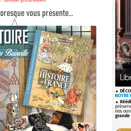
us
abonner gratuitement
DÉCO
NOTRE L
Rééd
préserva
nos ouv
grande 