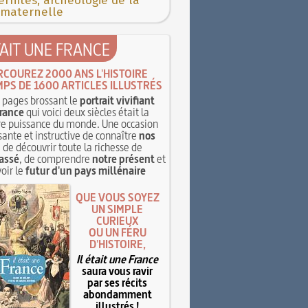
rnités, archéologie de la
 maternelle
TAIT UNE FRANCE
RCOUREZ 2000 ANS L'HISTOIRE
MPS DE 1600 ARTICLES ILLUSTRÉS
pages brossant le
portrait vivifiant
rance
qui voici deux siècles était la
e puissance du monde. Une occasion
sante et instructive de connaître
nos
, de découvrir toute la richesse de
assé
, de comprendre
notre présent
et
oir le
futur d'un pays millénaire
QUE VOUS SOYEZ
UN SIMPLE
CURIEUX
OU UN FÉRU
D'HISTOIRE,
Il était une France
saura vous ravir
par ses récits
abondamment
illustrés !