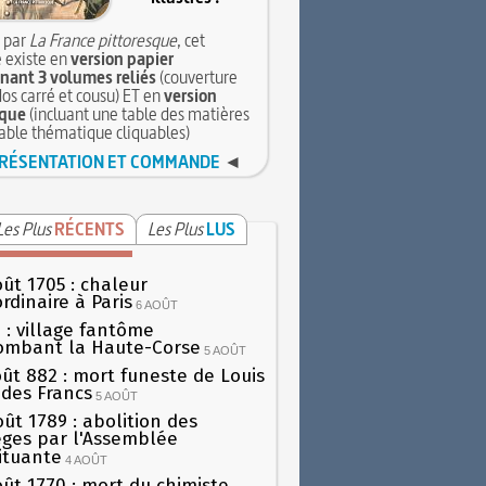
 par
La France pittoresque
, cet
 existe en
version papier
ant 3 volumes reliés
(couverture
dos carré et cousu) ET en
version
que
(incluant une table des matières
table thématique cliquables)
RÉSENTATION ET COMMANDE
◄
Les Plus
RÉCENTS
Les Plus
LUS
oût 1705 : chaleur
rdinaire à Paris
6 AOÛT
 : village fantôme
ombant la Haute-Corse
5 AOÛT
oût 882 : mort funeste de Louis
oi des Francs
5 AOÛT
oût 1789 : abolition des
lèges par l'Assemblée
ituante
4 AOÛT
oût 1770 : mort du chimiste