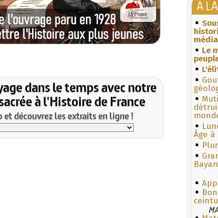
À L
Sous
histo
média
Le m
peuple
L'él
Gouf
yage dans le temps avec notre
géolo
acrée à l'Histoire de France
Muti
détrui
et découvrez les extraits en ligne !
monde
Lun
Âge à 
Plum
Gra
Bayar
Appe
Bon
ceintu
MA