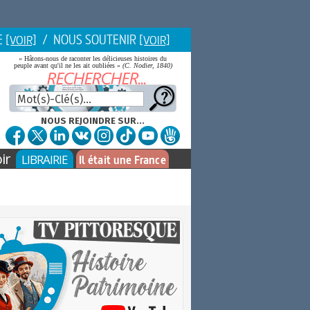
E
/ NOUS SOUTENIR
[VOIR]
[VOIR]
« Hâtons-nous de raconter les délicieuses histoires du
peuple avant qu'il ne les ait oubliées »
(C. Nodier, 1840)
NOUS REJOINDRE SUR...
ir
LIBRAIRIE
Il était une France