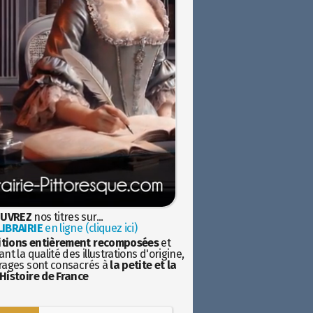
UVREZ
nos titres sur...
IBRAIRIE
en ligne (cliquez ici)
itions entièrement recomposées
et
nt la qualité des illustrations d'origine,
rages sont consacrés à
la petite et la
Histoire de France