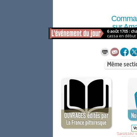
Comma
sur Am
Même secti
Saisissez v