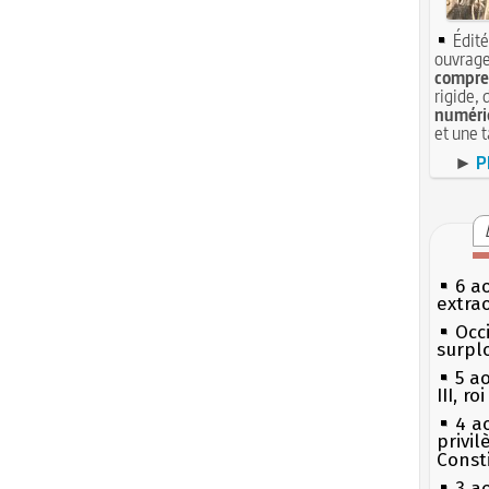
Édité
ouvrage
compren
rigide, 
numéri
et une 
►
P
6 a
extrao
Occi
surpl
5 a
III, r
4 a
privi
Const
3 a