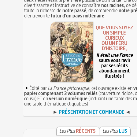
divertissante et instructive de connaître
nos racines
, de dé
toute la richesse de
notre passé
, de comprendre
notre pr
d'entrevoir le
futur d'un pays millénaire
QUE VOUS SOYEZ
UN SIMPLE
CURIEUX
OU UN FÉRU
D'HISTOIRE,
Il était une France
saura vous ravir
par ses récits
abondamment
illustrés !
Édité par
La France pittoresque
, cet ouvrage existe en
v
papier comprenant 3 volumes reliés
(couverture rigide, d
cousu) ET en
version numérique
(incluant une table des m
une table thématique cliquables)
►
PRÉSENTATION ET COMMANDE
◄
Les Plus
RÉCENTS
Les Plus
LUS