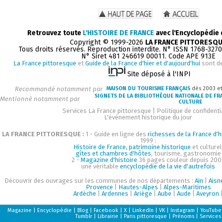
Retrouvez toute
L'HISTOIRE DE FRANCE
avec l'Encyclopédie
Copyright © 1999-2026
LA FRANCE PITTORESQ
Tous droits réservés. Reproduction interdite. N° ISSN 1768-327
N° Siret 481 246619 00011. Code APE 913E
La France pittoresque
et
Guide de la France d'hier et d'aujourd'hui
sont d
Site déposé à l'INPI
Recommandé notamment par
MAISON DU TOURISME FRANÇAIS
dès 2003 e
SIGNETS DE LA BIBLIOTHÈQUE NATIONALE DE FR
Mentionné notamment par
CULTURE
Services La France pittoresque
|
Politique de confidenti
L'événement historique du jour
LA FRANCE PITTORESQUE :
1 - Guide en ligne des
richesses de la France d'h
1999 :
Histoire de France, patrimoine historique
et culturel
gîtes et chambres d'hôtes
, tourisme, gastronomie
2 -
Magazine d'histoire
36 pages couleur depuis 200
une véritable
encyclopédie de la vie d'autrefois
Découvrir des ouvrages sur les communes de nos départements :
Ain
|
Aisn
Provence
|
Hautes-Alpes
|
Alpes-Maritimes
Ardèche
|
Ardennes
|
Ariège
|
Aube
|
Aude
|
Aveyron
Magazine
|
Encyclopédie
|
Blog
|
Facebook
|
X
|
LinkedIn
|
VK
|
Instagram
|
YouTube
Tumblr
|
Librairie
|
Paris pittoresque
|
Prénoms
|
Services