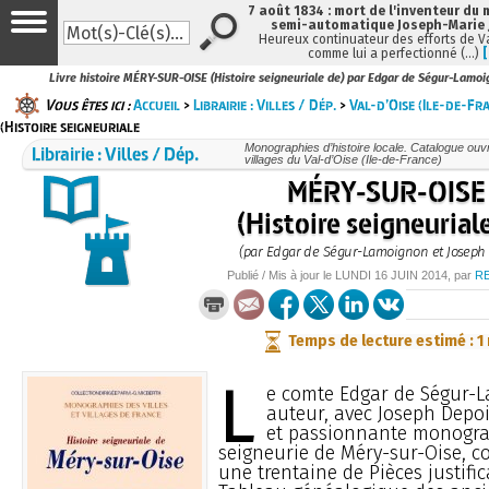
7 août 1834 : mort de l'inventeur du 
semi-automatique Joseph-Marie
Heureux continuateur des efforts de V
comme lui a perfectionné (…)
Livre histoire MÉRY-SUR-OISE (Histoire seigneuriale de) par Edgar de Ségur-Lamo
Vous êtes ici :
Accueil
>
Librairie : Villes / Dép.
>
Val-d’Oise (Ile-de-Fr
(Histoire seigneuriale
Librairie : Villes / Dép.
Monographies d’histoire locale. Catalogue ouvra
villages du Val-d’Oise (Ile-de-France)
MÉRY-SUR-OISE
(Histoire seigneurial
(par Edgar de Ségur-Lamoignon et Joseph
Publié / Mis à jour le
LUNDI
16 JUIN 2014
, par
R
Temps de lecture estimé : 1
L
e comte Edgar de Ségur-
auteur, avec Joseph Depoi
et passionnante monogra
seigneurie de Méry-sur-Oise, c
une trentaine de Pièces justific