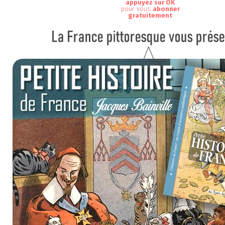
appuyez sur OK
pour vous
abonner
gratuitement