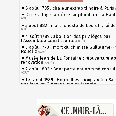
6 août 1705 : chaleur extraordinaire à Paris
Occi : village fantôme surplombant la Hau
AOÛT
5 août 882 : mort funeste de Louis III, roi d
AOÛT
4 août 1789 : abolition des privilèges par
l'Assemblée Constituante
4 AOÛT
3 août 1770 : mort du chimiste Guillaume-F
Rouelle
3 AOÛT
Musée Jean de La Fontaine : réouverture a
rénovation
2 AOÛT
2 août 1802 : Bonaparte est nommé consul 
AOÛT
1er août 1589 : Henri III est poignardé à Sa
par Jacques Clément, moine jacobin
1ER AOÛT
31 juillet 1899 : décret instaurant les moug
boîtes aux lettres en fonte de Léon Mougeot
Sécheresses (Grandes), étés caniculaires à 
30 juillet 1918 : mort d'Auguste Poulain, fo
les siècles
Chocolat Poulain
30 JUILLET
27 mai 1610 : supplice de François Ravaillac
29 juillet 1881 : loi sur la liberté de la pres
du roi Henri IV