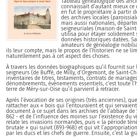
Tableau généalogique des anci
connaissait d’autant mieux ce 
en fut le propriétaire à partir d
des archives locales (paroissial
mais aussi nationales, départe
seigneuriales (maison de Saint
utilisa pour étayer solidement 
données historiques datées. Sa
amateurs de généalogie nobilia
ils leur compte, mais le propos de l’historien ne se lim
naturellement pas à cet aspect des choses.
À travers les données biographiques qu’il fournit sur l
seigneurs (de Buffé, de Milly, d’Orgemont, de Saint-Ch
inventaires de titres, testaments, contrats de mariages
dénombrements, événements essentiels, c’est toute l’h
terre de Méry-sur-Oise qu’il parvient à retracer.
Après l’évocation de ses origines (très anciennes), que
rattacher aux « bois qui l’entouraient et qui servaient 
document à ce sujet dans les archives de l’abbaye de 
862 - et de l’influence des moines sur l’existence du vi
relate les invasions normandes, puis « la période tén
brutale » qui suivit (893-968) et qui vit l’appropriati
par les ducs et les chefs de guerre. Ensuite, c’est la gr