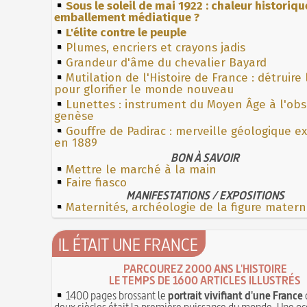
Sous le soleil de mai 1922 : chaleur historiqu
emballement médiatique ?
L'élite contre le peuple
Plumes, encriers et crayons jadis
Grandeur d'âme du chevalier Bayard
Mutilation de l'Histoire de France : détruire
pour glorifier le monde nouveau
Lunettes : instrument du Moyen Âge à l'ob
genèse
Gouffre de Padirac : merveille géologique e
en 1889
BON À SAVOIR
Mettre le marché à la main
Faire fiasco
MANIFESTATIONS / EXPOSITIONS
Maternités, archéologie de la figure matern
IL ÉTAIT UNE FRANCE
PARCOUREZ 2000 ANS L'HISTOIRE
LE TEMPS DE 1600 ARTICLES ILLUSTRÉS
1400 pages brossant le
portrait vivifiant d'une France
deux siècles était la première puissance du monde. Une oc