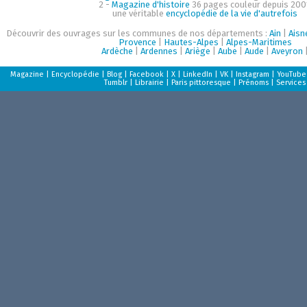
2 -
Magazine d'histoire
36 pages couleur depuis 200
une véritable
encyclopédie de la vie d'autrefois
Découvrir des ouvrages sur les communes de nos départements :
Ain
|
Aisn
Provence
|
Hautes-Alpes
|
Alpes-Maritimes
Ardèche
|
Ardennes
|
Ariège
|
Aube
|
Aude
|
Aveyron
Magazine
|
Encyclopédie
|
Blog
|
Facebook
|
X
|
LinkedIn
|
VK
|
Instagram
|
YouTube
Tumblr
|
Librairie
|
Paris pittoresque
|
Prénoms
|
Services