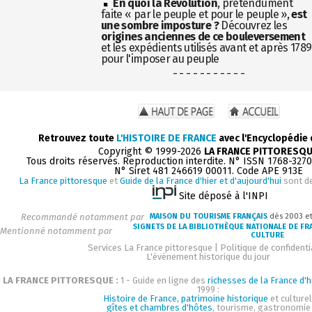
En quoi la Révolution
, prétendument
faite « par le peuple et pour le peuple »,
est
une sombre imposture ?
Découvrez les
origines anciennes de ce bouleversement
et les expédients utilisés avant et après 1789
pour l'imposer au peuple
- - - - - - - - - - -
Retrouvez toute
L'HISTOIRE DE FRANCE
avec l'Encyclopédie
Copyright © 1999-2026
LA FRANCE PITTORESQ
Tous droits réservés. Reproduction interdite. N° ISSN 1768-327
N° Siret 481 246619 00011. Code APE 913E
La France pittoresque
et
Guide de la France d'hier et d'aujourd'hui
sont d
Site déposé à l'INPI
Recommandé notamment par
MAISON DU TOURISME FRANÇAIS
dès 2003 e
SIGNETS DE LA BIBLIOTHÈQUE NATIONALE DE FR
Mentionné notamment par
CULTURE
Services La France pittoresque
|
Politique de confidenti
L'événement historique du jour
LA FRANCE PITTORESQUE :
1 - Guide en ligne des
richesses de la France d'h
1999 :
Histoire de France, patrimoine historique
et culturel
gîtes et chambres d'hôtes
, tourisme, gastronomie