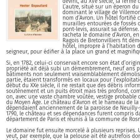
devint, au XVe siècle, la ferme
L’autre, situé sur un éperon du
dominant le village de Villemom
nom d’Avron. Un hôtel fortifié 
murailles entourées de fossés
pont-levis, assurait sa défense
racheta le domaine d’Avron, en
Ragois de Bretonvilliers fit dém
hôtel, impropre à l’habitation 
seigneur, pour édifier à la place un grand et magnifi
Si, en 1782, celui-ci conservait encore son état d’origi
propriété ait déjà subi un démembrement, neuf ans pl
bâtiments non seulement vraisemblablement démolis
partie, étaient transformés en locaux pour l’exploitat
début du XXe siècle, il ne restait que des débris info
soutènement et un puits étroit mais très profond, co
on, avec une vaste chambre voûtée, vestige probable d
du Moyen Âge. Le château d’Avron et le hameau de l
dépendaient anciennement de la paroisse de Neuilly
1790, le château et ses dépendances furent compris d
département de Paris et réunis à la commune de Rosn
Le domaine fut ensuite morcelé à plusieurs reprises. 
veut, par exemple, que la pelouse ait été autrefois d