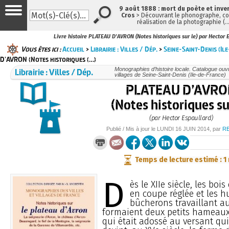
9 août 1888 : mort du poète et inve
Cros
> Découvrant le phonographe, con
réalisation de la photographie (
Livre histoire PLATEAU D'AVRON (Notes historiques sur le) par Hector 
Vous êtes ici :
Accueil
>
Librairie : Villes / Dép.
>
Seine-Saint-Denis (Il
D'AVRON (Notes historiques (…)
Librairie : Villes / Dép.
Monographies d’histoire locale. Catalogue ouvra
villages de Seine-Saint-Denis (Ile-de-France)
PLATEAU D’AVR
(Notes historiques su
(par Hector Espaullard)
Publié / Mis à jour le
LUNDI
16 JUIN 2014
, par
R
Temps de lecture estimé : 1
D
ès le XIIe siècle, les boi
en coupe réglée et les h
bûcherons travaillant au
formaient deux petits hameaux 
qui était adossé au versant qui