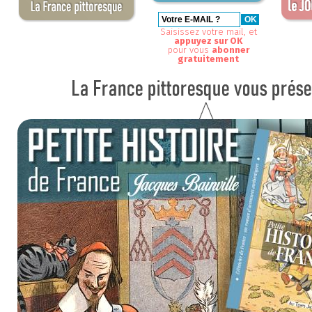
Saisissez votre mail, et
appuyez sur OK
pour vous
abonner
gratuitement