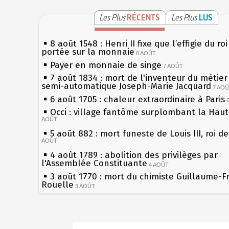
Les Plus
RÉCENTS
Les Plus
LUS
8 août 1548 : Henri II fixe que l’effigie du ro
portée sur la monnaie
8 AOÛT
Payer en monnaie de singe
7 AOÛT
7 août 1834 : mort de l'inventeur du métier 
semi-automatique Joseph-Marie Jacquard
7 AO
6 août 1705 : chaleur extraordinaire à Paris
Occi : village fantôme surplombant la Hau
AOÛT
5 août 882 : mort funeste de Louis III, roi d
AOÛT
4 août 1789 : abolition des privilèges par
l'Assemblée Constituante
4 AOÛT
3 août 1770 : mort du chimiste Guillaume-F
Rouelle
3 AOÛT
Musée Jean de La Fontaine : réouverture a
rénovation
2 AOÛT
2 août 1802 : Bonaparte est nommé consul 
Sécheresses (Grandes), étés caniculaires à 
AOÛT