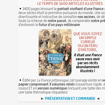
LE TEMPS DE 1600 ARTICLES ILLUSTRÉS
1400 pages brossant le
portrait vivifiant d'une France
deux siècles était la première puissance du monde. Une oc
divertissante et instructive de connaître
nos racines
, de dé
toute la richesse de
notre passé
, de comprendre
notre pr
d'entrevoir le
futur d'un pays millénaire
QUE VOUS SOYEZ
UN SIMPLE
CURIEUX
OU UN FÉRU
D'HISTOIRE,
Il était une France
saura vous ravir
par ses récits
abondamment
illustrés !
Édité par
La France pittoresque
, cet ouvrage existe en
v
papier comprenant 3 volumes reliés
(couverture rigide, d
cousu) ET en
version numérique
(incluant une table des m
une table thématique cliquables)
►
PRÉSENTATION ET COMMANDE
◄