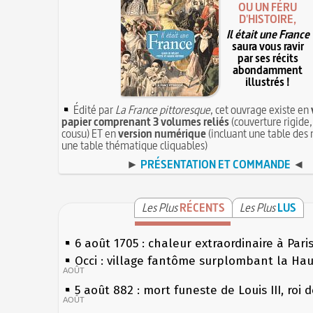
OU UN FÉRU
D'HISTOIRE,
Il était une France
saura vous ravir
par ses récits
abondamment
illustrés !
Édité par
La France pittoresque
, cet ouvrage existe en
papier comprenant 3 volumes reliés
(couverture rigide,
cousu) ET en
version numérique
(incluant une table des 
une table thématique cliquables)
►
PRÉSENTATION ET COMMANDE
◄
Les Plus
RÉCENTS
Les Plus
LUS
6 août 1705 : chaleur extraordinaire à Pari
Occi : village fantôme surplombant la Ha
AOÛT
5 août 882 : mort funeste de Louis III, roi 
AOÛT