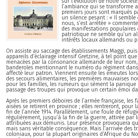
sur l’évolution de notre société.
l’ambiance qui se transforme au
premiers jours sont marqués p
un silence pesant : « Il semble 
nous, s’est arrêtée » commente-t
des manifestations populaires 
patriotique ne semble qu’un ali
intérêts locaux allemands ou p
On assiste au saccage des établissements Maggi, puis
appareils d’éclairage intensif Gretzine, à tel point qu
menacées par la consonance allemande de leur nom, 
banderoles mentionnant le numéro du régiment dans 
affecté leur patron. Viennent ensuite les émeutes lors
des secours alimentaires, les premières mauvaises no
pour les familles, les rumeurs qui sèment la panique e
passage des troupes qui provoque un certain émoi da
Après les premiers déboires de l’armée française, les f
aisées se retirent en province ; elles rentreront, pour l
fin de l’année 1914. Parallèlement, une foule de réfugié
régulièrement, jusqu’à la fin de la guerre, attirée par 
attribuées aux démunis. Leur présence provoquera qu
mais sans véritable conséquence. Mais l’arrivée des tr
coloniaux, pour la plupart originaires d’Afrique du N