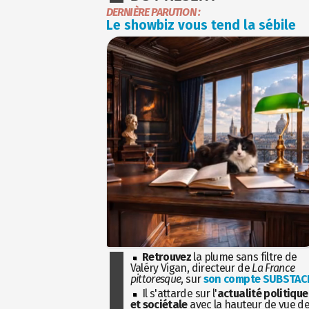
DERNIÈRE PARUTION :
Le showbiz vous tend la sébile
Retrouvez
la plume sans filtre de
Valéry Vigan, directeur de
La France
pittoresque
, sur
son compte SUBSTAC
Il s'attarde sur l'
actualité politique
et sociétale
avec la hauteur de vue d