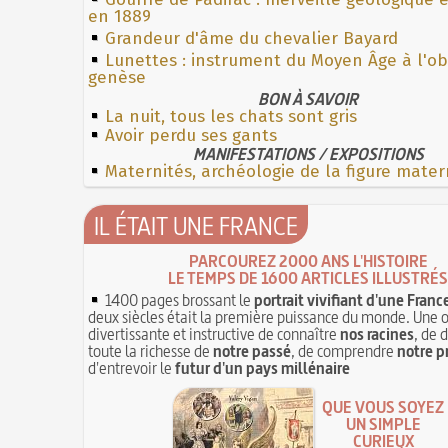
en 1889
Grandeur d'âme du chevalier Bayard
Lunettes : instrument du Moyen Âge à l'o
genèse
BON À SAVOIR
La nuit, tous les chats sont gris
Avoir perdu ses gants
MANIFESTATIONS / EXPOSITIONS
Maternités, archéologie de la figure mater
IL ÉTAIT UNE FRANCE
PARCOUREZ 2000 ANS L'HISTOIRE
LE TEMPS DE 1600 ARTICLES ILLUSTRÉS
1400 pages brossant le
portrait vivifiant d'une Franc
deux siècles était la première puissance du monde. Une 
divertissante et instructive de connaître
nos racines
, de 
toute la richesse de
notre passé
, de comprendre
notre p
d'entrevoir le
futur d'un pays millénaire
QUE VOUS SOYEZ
UN SIMPLE
CURIEUX