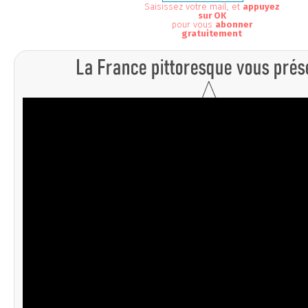
Saisissez votre mail, et
appuyez
sur OK
pour vous
abonner
gratuitement