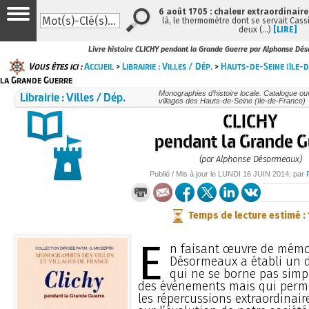
6 août 1705 : chaleur extraordinaire
là, le thermomètre dont se servait Cass
deux (…)
[LIRE]
Livre histoire CLICHY pendant la Grande Guerre par Alphonse Dé
Vous êtes ici :
Accueil
>
Librairie : Villes / Dép.
>
Hauts-de-Seine (Ile-
la Grande Guerre
Librairie : Villes / Dép.
Monographies d’histoire locale. Catalogue ouvr
villages des Hauts-de-Seine (Ile-de-France)
CLICHY
pendant la Grande G
(par Alphonse Désormeaux)
Publié / Mis à jour le
LUNDI
16 JUIN 2014
, par
Temps de lecture estimé :
E
n faisant œuvre de mémor
Désormeaux a établi un 
qui ne se borne pas simp
des événements mais qui perm
les répercussions extraordinair