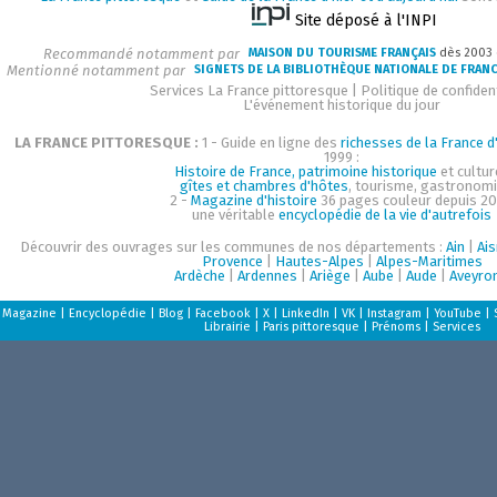
Site déposé à l'INPI
Recommandé notamment par
MAISON DU TOURISME FRANÇAIS
dès 2003
Mentionné notamment par
SIGNETS DE LA BIBLIOTHÈQUE NATIONALE DE FRAN
Services La France pittoresque
|
Politique de confident
L'événement historique du jour
LA FRANCE PITTORESQUE :
1 - Guide en ligne des
richesses de la France d'
1999 :
Histoire de France, patrimoine historique
et cultur
gîtes et chambres d'hôtes
, tourisme, gastronom
2 -
Magazine d'histoire
36 pages couleur depuis 20
une véritable
encyclopédie de la vie d'autrefois
Découvrir des ouvrages sur les communes de nos départements :
Ain
|
Ai
Provence
|
Hautes-Alpes
|
Alpes-Maritimes
Ardèche
|
Ardennes
|
Ariège
|
Aube
|
Aude
|
Aveyro
Magazine
|
Encyclopédie
|
Blog
|
Facebook
|
X
|
LinkedIn
|
VK
|
Instagram
|
YouTube
|
Librairie
|
Paris pittoresque
|
Prénoms
|
Services