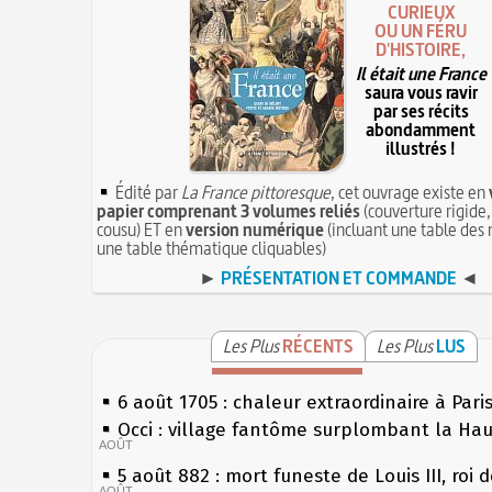
CURIEUX
OU UN FÉRU
D'HISTOIRE,
Il était une France
saura vous ravir
par ses récits
abondamment
illustrés !
Édité par
La France pittoresque
, cet ouvrage existe en
papier comprenant 3 volumes reliés
(couverture rigide,
cousu) ET en
version numérique
(incluant une table des 
une table thématique cliquables)
►
PRÉSENTATION ET COMMANDE
◄
Les Plus
RÉCENTS
Les Plus
LUS
6 août 1705 : chaleur extraordinaire à Pari
Occi : village fantôme surplombant la Ha
AOÛT
5 août 882 : mort funeste de Louis III, roi 