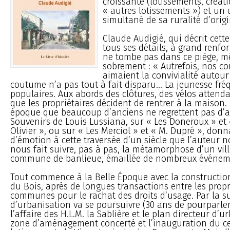
croissante (lotissements, créati
« autres lotissements ») et un
simultané de sa ruralité d’origi
Claude Audigié, qui décrit cet
tous ses détails, à grand renfort
ne tombe pas dans ce piège, mê
sobrement : « Autrefois, nos c
aimaient la convivialité autour 
coutume n’a pas tout à fait disparu... La jeunesse fré
populaires. Aux abords des clôtures, des vélos atten
que les propriétaires décident de rentrer à la maison. 
époque que beaucoup d’anciens ne regrettent pas d’av
Souvenirs de Louis Lussiana, sur « Les Doneroux » et 
Olivier », ou sur « Les Merciol » et « M. Dupré », don
d’émotion à cette traversée d’un siècle que l’auteur 
nous fait suivre, pas à pas, la métamorphose d’un vil
commune de banlieue, émaillée de nombreux événem
Tout commence à la Belle Époque avec la constructio
du Bois, après de longues transactions entre les propri
communes pour le rachat des droits d’usage. Par la su
d’urbanisation va se poursuivre (30 ans de pourparlers
l’affaire des H.L.M. la Sablière et le plan directeur d’u
zone d’aménagement concerté et l’inauguration du cent