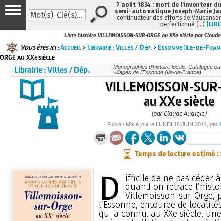
7 août 1834 : mort de l'inventeur du
semi-automatique Joseph-Marie Ja
continuateur des efforts de Vaucanson
perfectionné (…)
[LIRE
Livre histoire VILLEMOISSON-SUR-ORGE au XXe siècle par Claude
Vous êtes ici :
Accueil
>
Librairie : Villes / Dép.
>
Essonne (Ile-de-Fran
ORGE au XXe siècle
Librairie : Villes / Dép.
Monographies d’histoire locale. Catalogue ouvr
villages de l’Essonne (Ile-de-France)
VILLEMOISSON-SUR
au XXe siècle
(par Claude Audigié)
Publié / Mis à jour le
LUNDI
16 JUIN 2014
, par
Temps de lecture estimé :
D
ifficile de ne pas céder à
quand on retrace l’histo
Villemoisson-sur-Orge,
l’Essonne, entourée de localité
qui a connu, au XXe siècle, un