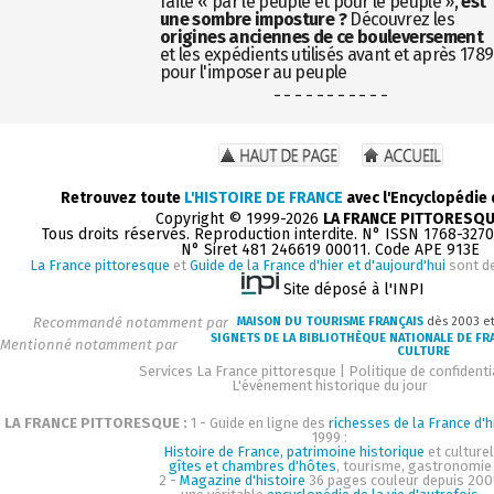
faite « par le peuple et pour le peuple »,
est
une sombre imposture ?
Découvrez les
origines anciennes de ce bouleversement
et les expédients utilisés avant et après 1789
pour l'imposer au peuple
- - - - - - - - - - -
Retrouvez toute
L'HISTOIRE DE FRANCE
avec l'Encyclopédie
Copyright © 1999-2026
LA FRANCE PITTORESQ
Tous droits réservés. Reproduction interdite. N° ISSN 1768-327
N° Siret 481 246619 00011. Code APE 913E
La France pittoresque
et
Guide de la France d'hier et d'aujourd'hui
sont d
Site déposé à l'INPI
Recommandé notamment par
MAISON DU TOURISME FRANÇAIS
dès 2003 e
SIGNETS DE LA BIBLIOTHÈQUE NATIONALE DE FR
Mentionné notamment par
CULTURE
Services La France pittoresque
|
Politique de confidenti
L'événement historique du jour
LA FRANCE PITTORESQUE :
1 - Guide en ligne des
richesses de la France d'h
1999 :
Histoire de France, patrimoine historique
et culturel
gîtes et chambres d'hôtes
, tourisme, gastronomie
2 -
Magazine d'histoire
36 pages couleur depuis 200