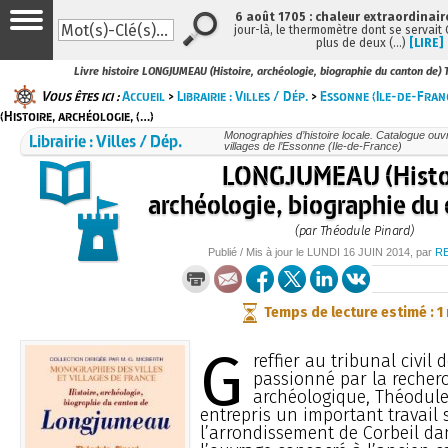
6 août 1705 : chaleur extraordinair
jour-là, le thermomètre dont se servait
plus de deux (…)
[LIRE]
Livre histoire LONGJUMEAU (Histoire, archéologie, biographie du canton de)
Vous êtes ici :
Accueil
>
Librairie : Villes / Dép.
>
Essonne (Ile-de-Fran
(Histoire, archéologie, (…)
Librairie : Villes / Dép.
Monographies d’histoire locale. Catalogue ouvra
villages de l’Essonne (Ile-de-France)
LONGJUMEAU (Histo
archéologie, biographie du
(par Théodule Pinard)
Publié / Mis à jour le
LUNDI
16 JUIN 2014
, par
R
Temps de lecture estimé : 1
G
reffier au tribunal civil 
passionné par la recherc
archéologique, Théodule
entrepris un important travail 
l’arrondissement de Corbeil da