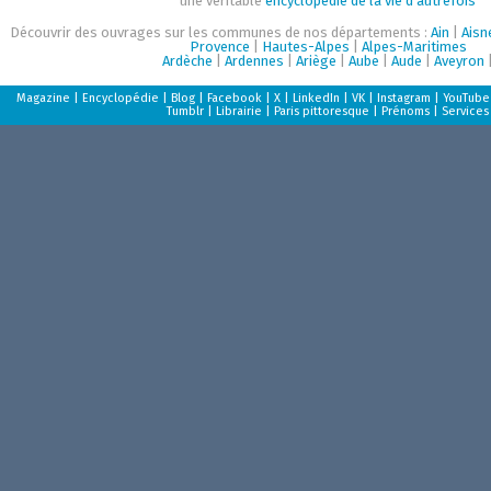
une véritable
encyclopédie de la vie d'autrefois
Découvrir des ouvrages sur les communes de nos départements :
Ain
|
Aisn
Provence
|
Hautes-Alpes
|
Alpes-Maritimes
Ardèche
|
Ardennes
|
Ariège
|
Aube
|
Aude
|
Aveyron
Magazine
|
Encyclopédie
|
Blog
|
Facebook
|
X
|
LinkedIn
|
VK
|
Instagram
|
YouTube
Tumblr
|
Librairie
|
Paris pittoresque
|
Prénoms
|
Services