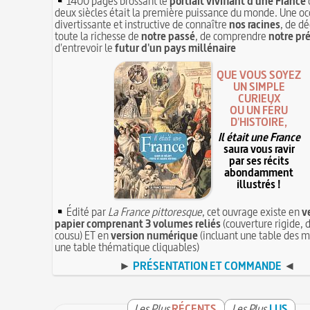
1400 pages brossant le
portrait vivifiant d'une France
deux siècles était la première puissance du monde. Une oc
divertissante et instructive de connaître
nos racines
, de dé
toute la richesse de
notre passé
, de comprendre
notre pr
d'entrevoir le
futur d'un pays millénaire
QUE VOUS SOYEZ
UN SIMPLE
CURIEUX
OU UN FÉRU
D'HISTOIRE,
Il était une France
saura vous ravir
par ses récits
abondamment
illustrés !
Édité par
La France pittoresque
, cet ouvrage existe en
v
papier comprenant 3 volumes reliés
(couverture rigide, d
cousu) ET en
version numérique
(incluant une table des m
une table thématique cliquables)
►
PRÉSENTATION ET COMMANDE
◄
Les Plus
RÉCENTS
Les Plus
LUS