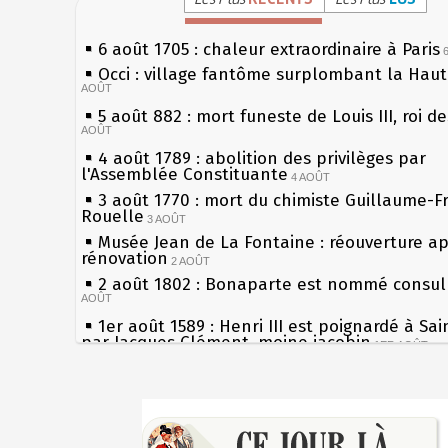
6 août 1705 : chaleur extraordinaire à Paris
Occi : village fantôme surplombant la Hau
AOÛT
5 août 882 : mort funeste de Louis III, roi d
AOÛT
4 août 1789 : abolition des privilèges par
l'Assemblée Constituante
4 AOÛT
3 août 1770 : mort du chimiste Guillaume-F
Rouelle
3 AOÛT
Musée Jean de La Fontaine : réouverture a
rénovation
2 AOÛT
2 août 1802 : Bonaparte est nommé consul 
AOÛT
1er août 1589 : Henri III est poignardé à Sa
par Jacques Clément, moine jacobin
1ER AOÛT
31 juillet 1899 : décret instaurant les moug
boîtes aux lettres en fonte de Léon Mougeot
Sécheresses (Grandes), étés caniculaires à 
30 juillet 1918 : mort d'Auguste Poulain, fo
les siècles
Chocolat Poulain
30 JUILLET
27 mai 1610 : supplice de François Ravaillac