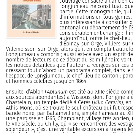
l’ouvrage consacré à l’ancien 
Longjumeau ne constituait que
partie. Cette monographie, qui
d’informations en tous genres,
plus intéressante à consulter qu
cantonal du département de l’
considérablement changé : il in
aujourd’hui, outre le chef-lie
d’Épinay-sur-Orge, Villiers-sur-
Villemoisson-sur-Orge, alors qu’il en comptait autrefo
Longjumeau y compris ; aussi est-ce avec un esprit d
nombre de lecteurs de ce début du 3e millénaire vont
les notices détaillées que l’auteur a rédigées sur ces l
dressant tout d’abord un panorama complet, dans le 
l’espace, de Longjumeau, le chef-lieu de canton : paro
et hommes célèbres jusqu’en 1864.
Ensuite, d’Ablon (
Ablunum
est cité au XIIIe siècle com
aux sources abondantes) à Wissous, dont l’origine a é
Chastelain, un temple dédié à Cérès (
villa Cereris
), en
Athis-Mons, où se trouve le seul château qui fut respe
bande noire, par Ballainvilliers, simple hameau au XII
une paroisse en 1265, Champlant, village très ancien
le VIIe siècle, ou Chilly, où « se rencontrent des vestig
splendeur », c’est une véritable excursion à travers l