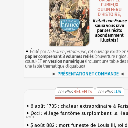
CURIEUX
OU UN FÉRU
D'HISTOIRE,
Il était une France
saura vous ravir
par ses récits
abondamment
illustrés !
Édité par
La France pittoresque
, cet ouvrage existe en
papier comprenant 3 volumes reliés
(couverture rigide,
cousu) ET en
version numérique
(incluant une table des 
une table thématique cliquables)
►
PRÉSENTATION ET COMMANDE
◄
Les Plus
RÉCENTS
Les Plus
LUS
6 août 1705 : chaleur extraordinaire à Pari
Occi : village fantôme surplombant la Ha
AOÛT
5 août 882 : mort funeste de Louis III, roi 