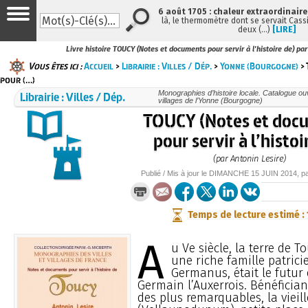
6 août 1705 : chaleur extraordinaire
là, le thermomètre dont se servait Cass
deux (…)
[LIRE]
Livre histoire TOUCY (Notes et documents pour servir à l'histoire de) par
Vous êtes ici :
Accueil
>
Librairie : Villes / Dép.
>
Yonne (Bourgogne)
> 
pour (…)
Librairie : Villes / Dép.
Monographies d’histoire locale. Catalogue ouvr
villages de l’Yonne (Bourgogne)
TOUCY (Notes et doc
pour servir à l’histoi
(par Antonin Lesire)
Publié / Mis à jour le
DIMANCHE
15 JUIN 2014
, p
Temps de lecture estimé :
A
u Ve siècle, la terre de 
une riche famille patricie
Germanus, était le futur
Germain l’Auxerrois. Bénéfician
des plus remarquables, la vieill