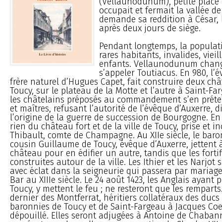
(Vellaunodunum), petite place 
occupait et fermait la vallée d
demande sa reddition à César, 
après deux jours de siège.
Pendant longtemps, la populati
rares habitants, invalides, viei
enfants. Vellaunodunum chan
s’appeler Toutiacus. En 980, l’é
frère naturel d’Hugues Capet, fait construire deux châ
Toucy, sur le plateau de la Motte et l’autre à Saint-Fa
les châtelains préposés au commandement s’en préte
et maîtres, refusant l’autorité de l’évêque d’Auxerre, d
l’origine de la guerre de succession de Bourgogne. En 1
rien du château fort et de la ville de Toucy, prise et i
Thibault, comte de Champagne. Au XIIe siècle, le baron
cousin Guillaume de Toucy, évêque d’Auxerre, jettent
château pour en édifier un autre, tandis que les forti
construites autour de la ville. Les Ithier et les Narjot
avec éclat dans la seigneurie qui passera par mariage
Bar au XIIIe siècle. Le 24 août 1423, les Anglais ayant pr
Toucy, y mettent le feu ; ne resteront que les remparts.
dernier des Montferrat, héritiers collatéraux des ducs 
baronnies de Toucy et de Saint-Fargeau à Jacques Coe
dépouillé. Elles seront adjugées à Antoine de Chabann