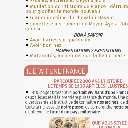
Plumes, encriers et crayons jadis
Mutilation de l'Histoire de France : détruir
pour glorifier le monde nouveau
Grandeur d'âme du chevalier Bayard
Lunettes : instrument du Moyen Âge à l'o
genèse
BON À SAVOIR
Avoir barres sur quelqu'un
Avoir bon nez
MANIFESTATIONS / EXPOSITIONS
Maternités, archéologie de la figure mater
IL ÉTAIT UNE FRANCE
PARCOUREZ 2000 ANS L'HISTOIRE
LE TEMPS DE 1600 ARTICLES ILLUSTRÉS
1400 pages brossant le
portrait vivifiant d'une Franc
deux siècles était la première puissance du monde. Une 
divertissante et instructive de connaître
nos racines
, de 
toute la richesse de
notre passé
, de comprendre
notre p
d'entrevoir le
futur d'un pays millénaire
QUE VOUS SOYEZ
UN SIMPLE