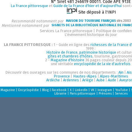
N° Siret 481 246619 00011. Code APE 913E
La France pittoresque
et
Guide de la France d'hier et d'aujourd'hui
sont 
Site déposé à l'INPI
Recommandé notamment par
MAISON DU TOURISME FRANÇAIS
dès 2003
Mentionné notamment par
SIGNETS DE LA BIBLIOTHÈQUE NATIONALE DE FRAN
Services La France pittoresque
|
Politique de confident
L'événement historique du jour
LA FRANCE PITTORESQUE :
1 - Guide en ligne des
richesses de la France d'
1999 :
Histoire de France, patrimoine historique
et cultur
gîtes et chambres d'hôtes
, tourisme, gastronom
2 -
Magazine d'histoire
36 pages couleur depuis 20
une véritable
encyclopédie de la vie d'autrefois
Découvrir des ouvrages sur les communes de nos départements :
Ain
|
Ai
Provence
|
Hautes-Alpes
|
Alpes-Maritimes
Ardèche
|
Ardennes
|
Ariège
|
Aube
|
Aude
|
Aveyro
Magazine
|
Encyclopédie
|
Blog
|
Facebook
|
X
|
LinkedIn
|
VK
|
Instagram
|
YouTube
|
Librairie
|
Paris pittoresque
|
Prénoms
|
Services