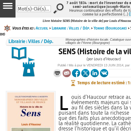
7 août 1834 : mort de l'inventeur du 
semi-automatique Joseph-Marie
Heureux continuateur des efforts de V
comme lui a perfectionné (…)
Livre histoire SENS (Histoire de la ville de) par Louis d'Haucou
Vous êtes ici :
Accueil
>
Librairie : Villes / Dép.
>
Yonne (Bourgogne)
> 
de)
Librairie : Villes / Dép.
Monographies d’histoire locale. Catalogue ouvra
villages de l’Yonne (Bourgogne)
SENS (Histoire de la vil
(par Louis d’Haucour)
Publié / Mis à jour le
VENDREDI
13 JUIN 2014
, par
Temps de lecture estimé : 1
L
ouis d’Haucour retrace au
événements majeurs qui s
au fil des siècles dans la 
puisant dans toute la richesse
que des faits plus anecdotiques
la réalité quotidienne. La cathé
dresse l’historique et qu’il décr