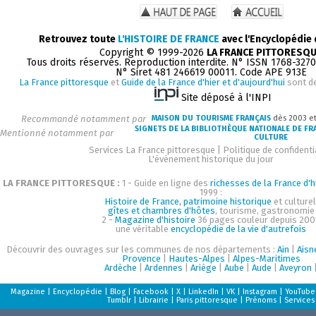
Retrouvez toute
L'HISTOIRE DE FRANCE
avec l'Encyclopédie
Copyright © 1999-2026
LA FRANCE PITTORESQ
Tous droits réservés. Reproduction interdite. N° ISSN 1768-327
N° Siret 481 246619 00011. Code APE 913E
La France pittoresque
et
Guide de la France d'hier et d'aujourd'hui
sont d
Site déposé à l'INPI
Recommandé notamment par
MAISON DU TOURISME FRANÇAIS
dès 2003 e
SIGNETS DE LA BIBLIOTHÈQUE NATIONALE DE FR
Mentionné notamment par
CULTURE
Services La France pittoresque
|
Politique de confidenti
L'événement historique du jour
LA FRANCE PITTORESQUE :
1 - Guide en ligne des
richesses de la France d'h
1999 :
Histoire de France, patrimoine historique
et culturel
gîtes et chambres d'hôtes
, tourisme, gastronomie
2 -
Magazine d'histoire
36 pages couleur depuis 200
une véritable
encyclopédie de la vie d'autrefois
Découvrir des ouvrages sur les communes de nos départements :
Ain
|
Aisn
Provence
|
Hautes-Alpes
|
Alpes-Maritimes
Ardèche
|
Ardennes
|
Ariège
|
Aube
|
Aude
|
Aveyron
Magazine
|
Encyclopédie
|
Blog
|
Facebook
|
X
|
LinkedIn
|
VK
|
Instagram
|
YouTube
Tumblr
|
Librairie
|
Paris pittoresque
|
Prénoms
|
Services