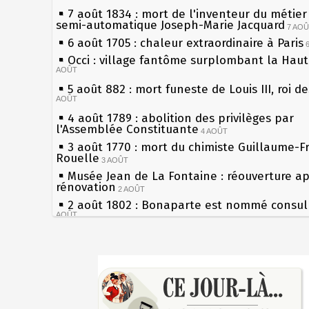
7 août 1834 : mort de l'inventeur du métier 
semi-automatique Joseph-Marie Jacquard
7 AO
6 août 1705 : chaleur extraordinaire à Paris
Occi : village fantôme surplombant la Hau
AOÛT
5 août 882 : mort funeste de Louis III, roi d
AOÛT
4 août 1789 : abolition des privilèges par
l'Assemblée Constituante
4 AOÛT
3 août 1770 : mort du chimiste Guillaume-F
Rouelle
3 AOÛT
Musée Jean de La Fontaine : réouverture a
rénovation
2 AOÛT
2 août 1802 : Bonaparte est nommé consul 
AOÛT
1er août 1589 : Henri III est poignardé à Sa
par Jacques Clément, moine jacobin
1ER AOÛT
Sécheresses (Grandes), étés caniculaires à 
31 juillet 1899 : décret instaurant les moug
les siècles
boîtes aux lettres en fonte de Léon Mougeot
27 mai 1610 : supplice de François Ravaillac
30 juillet 1918 : mort d'Auguste Poulain, fo
du roi Henri IV
Chocolat Poulain
30 JUILLET