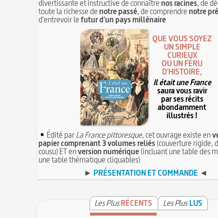
divertissante et instructive de connaître
nos racines
, de dé
toute la richesse de
notre passé
, de comprendre
notre pr
d'entrevoir le
futur d'un pays millénaire
QUE VOUS SOYEZ
UN SIMPLE
CURIEUX
OU UN FÉRU
D'HISTOIRE,
Il était une France
saura vous ravir
par ses récits
abondamment
illustrés !
Édité par
La France pittoresque
, cet ouvrage existe en
v
papier comprenant 3 volumes reliés
(couverture rigide, d
cousu) ET en
version numérique
(incluant une table des m
une table thématique cliquables)
►
PRÉSENTATION ET COMMANDE
◄
Les Plus
RÉCENTS
Les Plus
LUS