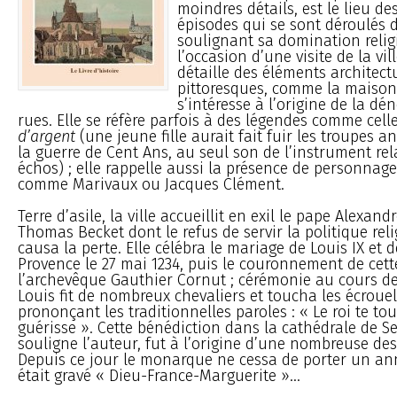
moindres détails, est le lieu de
épisodes qui se sont déroulés d
soulignant sa domination relig
l’occasion d’une visite de la vill
détaille des éléments architect
pittoresques, comme la maison
s’intéresse à l’origine de la d
rues. Elle se réfère parfois à des légendes comme cel
d’argent
(une jeune fille aurait fait fuir les troupes 
la guerre de Cent Ans, au seul son de l’instrument rel
échos) ; elle rappelle aussi la présence de personnage
comme Marivaux ou Jacques Clément.
Terre d’asile, la ville accueillit en exil le pape Alexandr
Thomas Becket dont le refus de servir la politique reli
causa la perte. Elle célébra le mariage de Louis IX et 
Provence le 27 mai 1234, puis le couronnement de cett
l’archevêque Gauthier Cornut ; cérémonie au cours de
Louis fit de nombreux chevaliers et toucha les écroue
prononçant les traditionnelles paroles : « Le roi te to
guérisse ». Cette bénédiction dans la cathédrale de 
souligne l’auteur, fut à l’origine d’une nombreuse de
Depuis ce jour le monarque ne cessa de porter un an
était gravé « Dieu-France-Marguerite »...