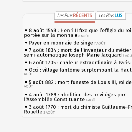
Les Plus
RÉCENTS
Les Plus
LUS
8 août 1548 : Henri II fixe que l’effigie du ro
portée sur la monnaie
8 AOÛT
Payer en monnaie de singe
7 AOÛT
7 août 1834 : mort de l'inventeur du métier 
semi-automatique Joseph-Marie Jacquard
7 AO
6 août 1705 : chaleur extraordinaire à Paris
Occi : village fantôme surplombant la Hau
AOÛT
5 août 882 : mort funeste de Louis III, roi d
AOÛT
4 août 1789 : abolition des privilèges par
l'Assemblée Constituante
4 AOÛT
3 août 1770 : mort du chimiste Guillaume-F
Rouelle
3 AOÛT
Musée Jean de La Fontaine : réouverture a
rénovation
2 AOÛT
2 août 1802 : Bonaparte est nommé consul 