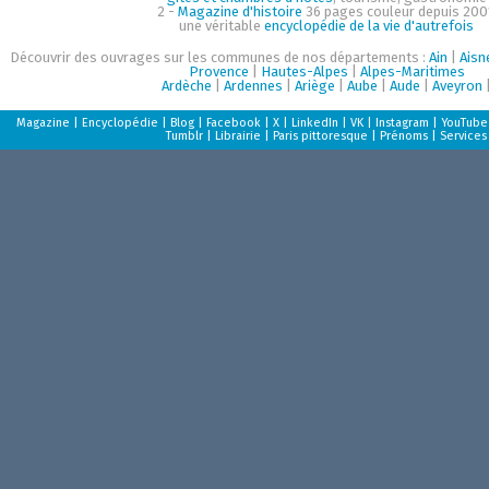
2 -
Magazine d'histoire
36 pages couleur depuis 200
une véritable
encyclopédie de la vie d'autrefois
Découvrir des ouvrages sur les communes de nos départements :
Ain
|
Aisn
Provence
|
Hautes-Alpes
|
Alpes-Maritimes
Ardèche
|
Ardennes
|
Ariège
|
Aube
|
Aude
|
Aveyron
Magazine
|
Encyclopédie
|
Blog
|
Facebook
|
X
|
LinkedIn
|
VK
|
Instagram
|
YouTube
Tumblr
|
Librairie
|
Paris pittoresque
|
Prénoms
|
Services