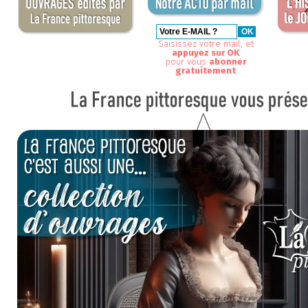
Saisissez votre mail, et
appuyez sur OK
pour vous
abonner
gratuitement