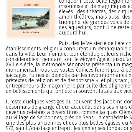
conquérir cette belle région l
insoumise et de magnifiques édi
élevés : des théâtres, des cirque
amphithéâtres, mais aussi des 
triomphe, de grandes voies de
des aqueducs, dont il ne reste 
aujourd’hui.
Puis, dès le Ve siècle de l’ère c
établissements religieux connurent un remarquable 
dans la ville. Leur nombre, leur étendue et leurs rich
considérables ; pendant tout le Moyen Âge et jusqu’a
XVIIIe siècle, la métropole sénonaise présenta un mag
monumental. Tous ces vastes édifices furent peu à peu
saccagés, ruinés et démolis par les révolutionnaires «
prétextes de religion et de despotisme », et plus tard, 
entrepreneurs de maçonnerie par suite des alignemen
embellissements qui ont été si souvent fatals aux v
Il reste quelques vestiges du couvent des jacobins dont
désormais de grange et qui accueillit dans ses murs d
devenus célèbres à divers titres, comme Jacques Clém
au village de Serbonnes, près de Sens. La cathédrale S
une des plus anciennes et des plus belles églises du
972, saint Anastase entreprit les immenses fondations 