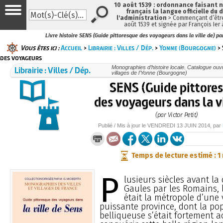
10 août 1539 : ordonnance faisant
français la langue officielle du 
l'administration
> Commençant d’être
août 1539 et signée par François Ier
Livre histoire SENS (Guide pittoresque des voyageurs dans la ville de) par
Vous êtes ici :
Accueil
>
Librairie : Villes / Dép.
>
Yonne (Bourgogne)
> 
des voyageurs
Librairie : Villes / Dép.
Monographies d’histoire locale. Catalogue ouvra
villages de l’Yonne (Bourgogne)
SENS (Guide pittore
des voyageurs dans la vi
(par Victor Petit)
Publié / Mis à jour le
VENDREDI
13 JUIN 2014
, par
Temps de lecture estimé : 1
P
lusieurs siècles avant la
Gaules par les Romains, l
était la métropole d’une 
puissante province, dont la po
belliqueuse s’était fortement a