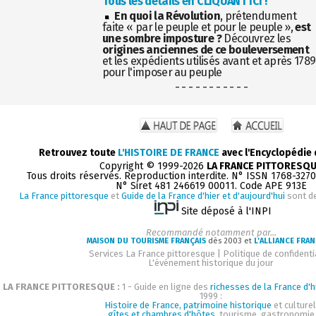
Tous les détails en CLIQUANT ICI !
En quoi la Révolution
, prétendument
faite « par le peuple et pour le peuple »,
est
une sombre imposture ?
Découvrez les
origines anciennes de ce bouleversement
et les expédients utilisés avant et après 1789
pour l'imposer au peuple
- - - - - - - - - - -
Retrouvez toute
L'HISTOIRE DE FRANCE
avec l'Encyclopédie
Copyright © 1999-2026
LA FRANCE PITTORESQ
Tous droits réservés. Reproduction interdite. N° ISSN 1768-327
N° Siret 481 246619 00011. Code APE 913E
La France pittoresque
et
Guide de la France d'hier et d'aujourd'hui
sont d
Site déposé à l'INPI
Recommandé notamment par...
MAISON DU TOURISME FRANÇAIS
dès 2003 et
L'ALLIANCE FRAN
Services La France pittoresque
|
Politique de confidenti
L'événement historique du jour
LA FRANCE PITTORESQUE :
1 - Guide en ligne des
richesses de la France d'h
1999 :
Histoire de France, patrimoine historique
et culturel
gîtes et chambres d'hôtes
, tourisme, gastronomie