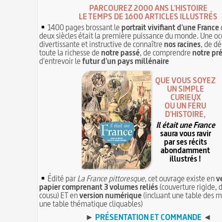
PARCOUREZ 2000 ANS L'HISTOIRE
LE TEMPS DE 1600 ARTICLES ILLUSTRÉS
1400 pages brossant le
portrait vivifiant d'une France
deux siècles était la première puissance du monde. Une oc
divertissante et instructive de connaître
nos racines
, de dé
toute la richesse de
notre passé
, de comprendre
notre pr
d'entrevoir le
futur d'un pays millénaire
QUE VOUS SOYEZ
UN SIMPLE
CURIEUX
OU UN FÉRU
D'HISTOIRE,
Il était une France
saura vous ravir
par ses récits
abondamment
illustrés !
Édité par
La France pittoresque
, cet ouvrage existe en
v
papier comprenant 3 volumes reliés
(couverture rigide, d
cousu) ET en
version numérique
(incluant une table des m
une table thématique cliquables)
►
PRÉSENTATION ET COMMANDE
◄