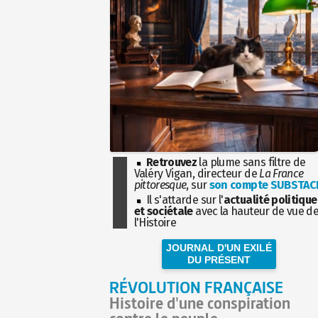
Retrouvez
la plume sans filtre de
Valéry Vigan, directeur de
La France
pittoresque
, sur
son compte SUBSTAC
Il s'attarde sur l'
actualité politique
et sociétale
avec la hauteur de vue d
l'Histoire
JOURNAL D'UN EXILÉ
DU PRÉSENT
RÉVOLUTION FRANÇAISE
Histoire d'une conspiration