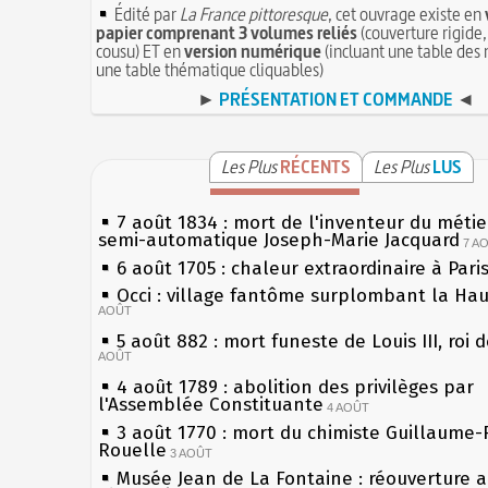
Édité par
La France pittoresque
, cet ouvrage existe en
papier comprenant 3 volumes reliés
(couverture rigide,
cousu) ET en
version numérique
(incluant une table des 
une table thématique cliquables)
►
PRÉSENTATION ET COMMANDE
◄
Les Plus
RÉCENTS
Les Plus
LUS
7 août 1834 : mort de l'inventeur du métier
semi-automatique Joseph-Marie Jacquard
7 A
6 août 1705 : chaleur extraordinaire à Pari
Occi : village fantôme surplombant la Ha
AOÛT
5 août 882 : mort funeste de Louis III, roi 
AOÛT
4 août 1789 : abolition des privilèges par
l'Assemblée Constituante
4 AOÛT
3 août 1770 : mort du chimiste Guillaume-
Rouelle
3 AOÛT
Musée Jean de La Fontaine : réouverture 