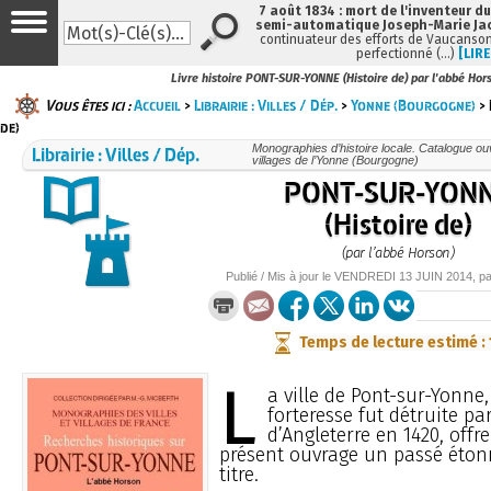
7 août 1834 : mort de l'inventeur du
semi-automatique Joseph-Marie Ja
continuateur des efforts de Vaucanson
perfectionné (…)
[LIRE
Livre histoire PONT-SUR-YONNE (Histoire de) par l'abbé Hor
Vous êtes ici :
Accueil
>
Librairie : Villes / Dép.
>
Yonne (Bourgogne)
> 
de)
Librairie : Villes / Dép.
Monographies d’histoire locale. Catalogue ouvr
villages de l’Yonne (Bourgogne)
PONT-SUR-YON
(Histoire de)
(par l’abbé Horson)
Publié / Mis à jour le
VENDREDI
13 JUIN 2014
, p
Temps de lecture estimé :
L
a ville de Pont-sur-Yonne,
forteresse fut détruite pa
d’Angleterre en 1420, offr
présent ouvrage un passé éton
titre.