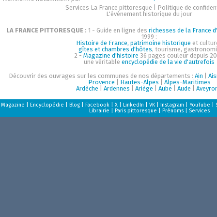
Services La France pittoresque
|
Politique de confident
L'événement historique du jour
LA FRANCE PITTORESQUE :
1 - Guide en ligne des
richesses de la France d'
1999 :
Histoire de France, patrimoine historique
et cultur
gîtes et chambres d'hôtes
, tourisme, gastronom
2 -
Magazine d'histoire
36 pages couleur depuis 20
une véritable
encyclopédie de la vie d'autrefois
Découvrir des ouvrages sur les communes de nos départements :
Ain
|
Ai
Provence
|
Hautes-Alpes
|
Alpes-Maritimes
Ardèche
|
Ardennes
|
Ariège
|
Aube
|
Aude
|
Aveyro
Magazine
|
Encyclopédie
|
Blog
|
Facebook
|
X
|
LinkedIn
|
VK
|
Instagram
|
YouTube
|
Librairie
|
Paris pittoresque
|
Prénoms
|
Services