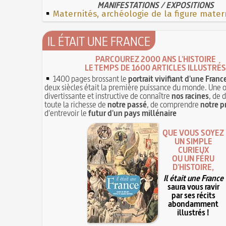
MANIFESTATIONS / EXPOSITIONS
Maternités, archéologie de la figure mater
IL ÉTAIT UNE FRANCE
PARCOUREZ 2000 ANS L'HISTOIRE
LE TEMPS DE 1600 ARTICLES ILLUSTRÉS
1400 pages brossant le
portrait vivifiant d'une Franc
deux siècles était la première puissance du monde. Une 
divertissante et instructive de connaître
nos racines
, de 
toute la richesse de
notre passé
, de comprendre
notre p
d'entrevoir le
futur d'un pays millénaire
QUE VOUS SOYEZ
UN SIMPLE
CURIEUX
OU UN FÉRU
D'HISTOIRE,
Il était une France
saura vous ravir
par ses récits
abondamment
illustrés !