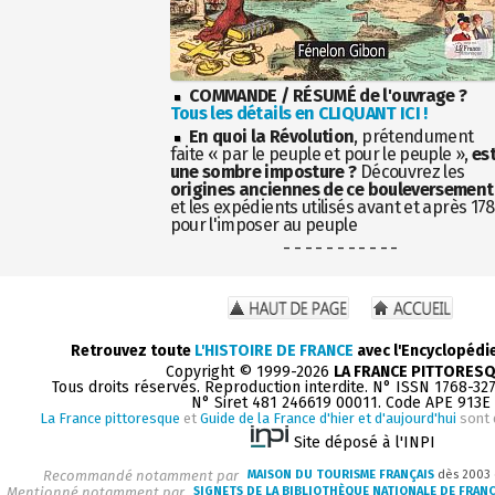
COMMANDE / RÉSUMÉ de l'ouvrage ?
Tous les détails en CLIQUANT ICI !
En quoi la Révolution
, prétendument
faite « par le peuple et pour le peuple »,
es
une sombre imposture ?
Découvrez les
origines anciennes de ce bouleversement
et les expédients utilisés avant et après 17
pour l'imposer au peuple
- - - - - - - - - - -
Retrouvez toute
L'HISTOIRE DE FRANCE
avec l'Encyclopédi
Copyright © 1999-2026
LA FRANCE PITTORES
Tous droits réservés. Reproduction interdite. N° ISSN 1768-32
N° Siret 481 246619 00011. Code APE 913E
La France pittoresque
et
Guide de la France d'hier et d'aujourd'hui
sont 
Site déposé à l'INPI
Recommandé notamment par
MAISON DU TOURISME FRANÇAIS
dès 2003
Mentionné notamment par
SIGNETS DE LA BIBLIOTHÈQUE NATIONALE DE FRAN