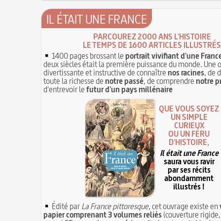
IL ÉTAIT UNE FRANCE
PARCOUREZ 2000 ANS L'HISTOIRE
LE TEMPS DE 1600 ARTICLES ILLUSTRÉS
1400 pages brossant le
portrait vivifiant d'une Franc
deux siècles était la première puissance du monde. Une 
divertissante et instructive de connaître
nos racines
, de 
toute la richesse de
notre passé
, de comprendre
notre p
d'entrevoir le
futur d'un pays millénaire
QUE VOUS SOYEZ
UN SIMPLE
CURIEUX
OU UN FÉRU
D'HISTOIRE,
Il était une France
saura vous ravir
par ses récits
abondamment
illustrés !
Édité par
La France pittoresque
, cet ouvrage existe en
papier comprenant 3 volumes reliés
(couverture rigide,