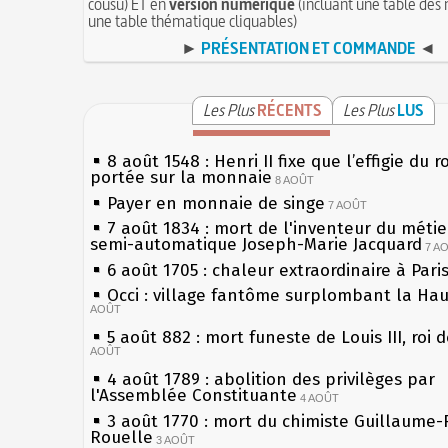
cousu) ET en
version numérique
(incluant une table des 
une table thématique cliquables)
►
PRÉSENTATION ET COMMANDE
◄
Les Plus
RÉCENTS
Les Plus
LUS
8 août 1548 : Henri II fixe que l’effigie du r
portée sur la monnaie
8 AOÛT
Payer en monnaie de singe
7 AOÛT
7 août 1834 : mort de l'inventeur du métier
semi-automatique Joseph-Marie Jacquard
7 A
6 août 1705 : chaleur extraordinaire à Pari
Occi : village fantôme surplombant la Ha
AOÛT
5 août 882 : mort funeste de Louis III, roi 
AOÛT
4 août 1789 : abolition des privilèges par
l'Assemblée Constituante
4 AOÛT
3 août 1770 : mort du chimiste Guillaume-
Rouelle
3 AOÛT