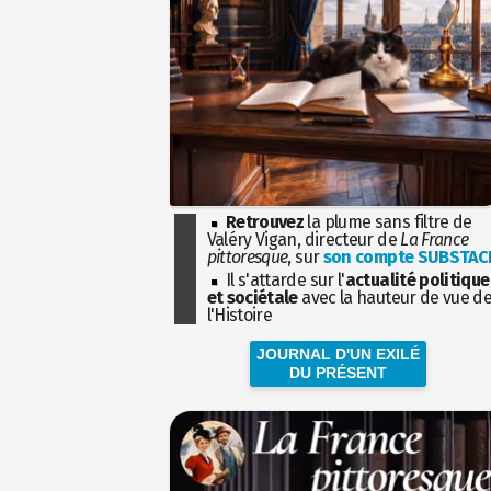
Retrouvez
la plume sans filtre de
Valéry Vigan, directeur de
La France
pittoresque
, sur
son compte SUBSTAC
Il s'attarde sur l'
actualité politique
et sociétale
avec la hauteur de vue d
l'Histoire
JOURNAL D'UN EXILÉ
DU PRÉSENT