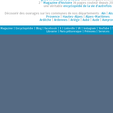
2 -
Magazine d'histoire
36 pages couleur depuis 20
une véritable
encyclopédie de la vie d'autrefois
Découvrir des ouvrages sur les communes de nos départements :
Ain
|
Ai
Provence
|
Hautes-Alpes
|
Alpes-Maritimes
Ardèche
|
Ardennes
|
Ariège
|
Aube
|
Aude
|
Aveyro
Magazine
|
Encyclopédie
|
Blog
|
Facebook
|
X
|
LinkedIn
|
VK
|
Instagram
|
YouTube
|
Librairie
|
Paris pittoresque
|
Prénoms
|
Services