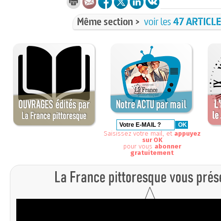
Même section >
voir les
47 ARTICL
Saisissez votre mail, et
appuyez
sur OK
pour vous
abonner
gratuitement