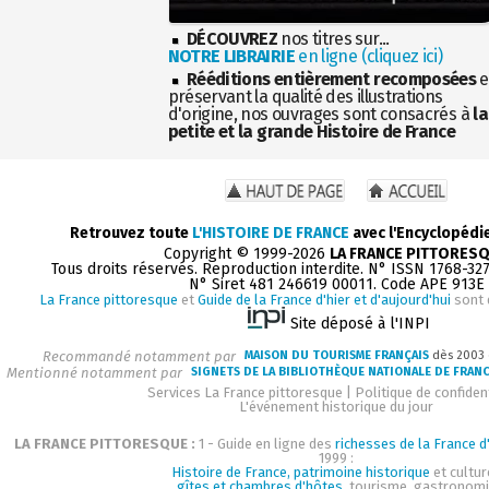
DÉCOUVREZ
nos titres sur...
NOTRE LIBRAIRIE
en ligne (cliquez ici)
Rééditions entièrement recomposées
e
préservant la qualité des illustrations
d'origine, nos ouvrages sont consacrés à
la
petite et la grande Histoire de France
Retrouvez toute
L'HISTOIRE DE FRANCE
avec l'Encyclopédi
Copyright © 1999-2026
LA FRANCE PITTORES
Tous droits réservés. Reproduction interdite. N° ISSN 1768-32
N° Siret 481 246619 00011. Code APE 913E
La France pittoresque
et
Guide de la France d'hier et d'aujourd'hui
sont 
Site déposé à l'INPI
Recommandé notamment par
MAISON DU TOURISME FRANÇAIS
dès 2003
Mentionné notamment par
SIGNETS DE LA BIBLIOTHÈQUE NATIONALE DE FRAN
Services La France pittoresque
|
Politique de confident
L'événement historique du jour
LA FRANCE PITTORESQUE :
1 - Guide en ligne des
richesses de la France d'
1999 :
Histoire de France, patrimoine historique
et cultur
gîtes et chambres d'hôtes
, tourisme, gastronom