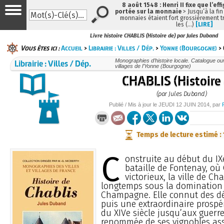
8 août 1548 : Henri II fixe que l’eff
portée sur la monnaie
> Jusqu’à la fin
monnaies étaient fort grossièrement tr
les (…)
[LIRE]
Livre histoire CHABLIS (Histoire de) par Jules Duband
Vous êtes ici :
Accueil
>
Librairie : Villes / Dép.
>
Yonne (Bourgogne)
> 
Librairie : Villes / Dép.
Monographies d’histoire locale. Catalogue ouvr
villages de l’Yonne (Bourgogne)
CHABLIS (Histoire 
(par Jules Duband)
Publié / Mis à jour le
JEUDI
12 JUIN 2014
, par
Temps de lecture estimé :
C
onstruite au début du IXe
bataille de Fontenay, o
victorieux, la ville de Cha
longtemps sous la domination
Champagne. Elle connut des déb
puis une extraordinaire prospér
du XIVe siècle jusqu’aux guerre
renommée de ses vignobles ass