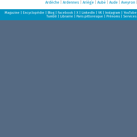
Ardèche
|
Ardennes
|
Ariège
|
Aube
|
Aude
|
Aveyron
Magazine
|
Encyclopédie
|
Blog
|
Facebook
|
X
|
LinkedIn
|
VK
|
Instagram
|
YouTube
Tumblr
|
Librairie
|
Paris pittoresque
|
Prénoms
|
Services