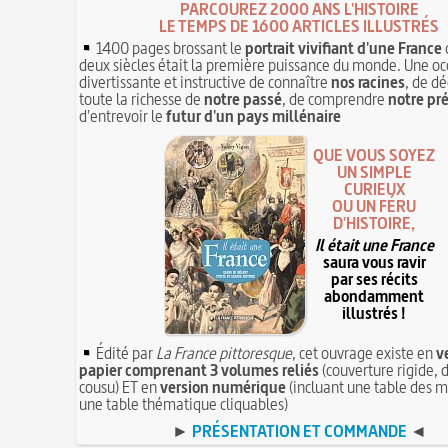
PARCOUREZ 2000 ANS L'HISTOIRE
LE TEMPS DE 1600 ARTICLES ILLUSTRÉS
1400 pages brossant le
portrait vivifiant d'une France
deux siècles était la première puissance du monde. Une oc
divertissante et instructive de connaître
nos racines
, de dé
toute la richesse de
notre passé
, de comprendre
notre pr
d'entrevoir le
futur d'un pays millénaire
QUE VOUS SOYEZ
UN SIMPLE
CURIEUX
OU UN FÉRU
D'HISTOIRE,
Il était une France
saura vous ravir
par ses récits
abondamment
illustrés !
Édité par
La France pittoresque
, cet ouvrage existe en
v
papier comprenant 3 volumes reliés
(couverture rigide, d
cousu) ET en
version numérique
(incluant une table des m
une table thématique cliquables)
►
PRÉSENTATION ET COMMANDE
◄