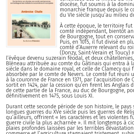
diocèse, fut soumis à la domin
monarchie franque depuis le
du VIe siècle jusqu’au milieu du
À cette époque, le territoire fu
comté indépendant, bientôt a
de Bourgogne, tout en conserva
Puis, en 1015, il fut divisé en plu
comté d’Auxerre relevant du roi
(Donzy, Saint-Verain et Toucy) 
l’évêque devenu suzerain féodal, et deux châtellenies,
Bléneau attribuée au comte du Gâtinais qui entra à la
siècle dans le domaine royal, et celle de Clamecy qui 
absorbée par le comte de Nevers. Le comté fut réuni u
à la couronne de France en 1371, par l’acquisition de C
sortit en 1424, par la cession qu’en firent les Anglais
de cette partie de la France, au duc de Bourgogne, pou
définitivement en 1475, sous Louis XI.
Durant cette seconde période de son histoire, le pays 
longues guerres du XVe siècle puis les guerres de Relig
qu’ailleurs, offrirent « les caractères et les violentes 
guerre civile la plus acharnée ». Il mit longtemps à cic
plaies profondes laissées par les terribles dévastation
commerce et l’agriculture stagnaient tristement, subi