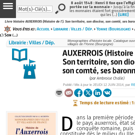
8 août 1548 : Henri II fixe que l’effig
portée sur la monnaie
> Jusqu’à la fin
les monnaies étaient fort grossièrement 
qui les (…)
[LIRE]
Livre histoire AUXERROIS (Histoire de l'). Son territoire, son diocèse, son comté, ses bar
Vous êtes ici :
Accueil
>
Librairie : Villes / Dép.
>
Yonne (Bourgogne)
> 
l') Son (…)
Librairie : Villes / Dép.
Monographies d’histoire locale. Catalogue ouvra
villages de l’Yonne (Bourgogne)
AUXERROIS (Histoire d
Son territoire, son di
son comté, ses baronni
(par Ambroise Challe)
Publié / Mis à jour le
JEUDI
12 JUIN 2014
, par
R
Temps de lecture estimé : 1
D
ans la première période 
le pays auxerrois, état s
conquête romaine, puis 
constituée dès le milieu du IIIe