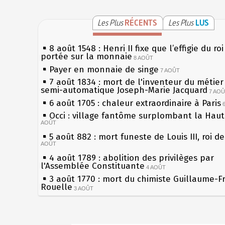
Les Plus
RÉCENTS
Les Plus
LUS
8 août 1548 : Henri II fixe que l’effigie du ro
portée sur la monnaie
8 AOÛT
Payer en monnaie de singe
7 AOÛT
7 août 1834 : mort de l'inventeur du métier 
semi-automatique Joseph-Marie Jacquard
7 AO
6 août 1705 : chaleur extraordinaire à Paris
Occi : village fantôme surplombant la Hau
AOÛT
5 août 882 : mort funeste de Louis III, roi d
AOÛT
4 août 1789 : abolition des privilèges par
l'Assemblée Constituante
4 AOÛT
3 août 1770 : mort du chimiste Guillaume-F
Rouelle
3 AOÛT
Musée Jean de La Fontaine : réouverture a
rénovation
2 AOÛT
2 août 1802 : Bonaparte est nommé consul 
Sécheresses (Grandes), étés caniculaires à 