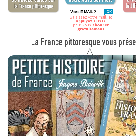
Saisissez votre mail, et
appuyez sur OK
pour vous
abonner
gratuitement