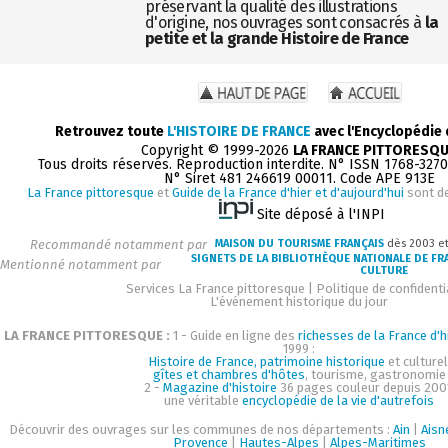
préservant la qualité des illustrations
d'origine, nos ouvrages sont consacrés à
la
petite et la grande Histoire de France
Retrouvez toute
L'HISTOIRE DE FRANCE
avec l'Encyclopédie
Copyright © 1999-2026
LA FRANCE PITTORESQ
Tous droits réservés. Reproduction interdite. N° ISSN 1768-327
N° Siret 481 246619 00011. Code APE 913E
La France pittoresque
et
Guide de la France d'hier et d'aujourd'hui
sont d
Site déposé à l'INPI
Recommandé notamment par
MAISON DU TOURISME FRANÇAIS
dès 2003 e
SIGNETS DE LA BIBLIOTHÈQUE NATIONALE DE FR
Mentionné notamment par
CULTURE
Services La France pittoresque
|
Politique de confidenti
L'événement historique du jour
LA FRANCE PITTORESQUE :
1 - Guide en ligne des
richesses de la France d'h
1999 :
Histoire de France, patrimoine historique
et culturel
gîtes et chambres d'hôtes
, tourisme, gastronomie
2 -
Magazine d'histoire
36 pages couleur depuis 200
une véritable
encyclopédie de la vie d'autrefois
Découvrir des ouvrages sur les communes de nos départements :
Ain
|
Aisn
Provence
|
Hautes-Alpes
|
Alpes-Maritimes