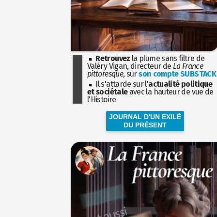
Retrouvez
la plume sans filtre de
Valéry Vigan, directeur de
La France
pittoresque
, sur
son compte SUBSTACK
Il s'attarde sur l'
actualité politique
et sociétale
avec la hauteur de vue de
l'Histoire
JOURNAL D'UN EXILÉ
DU PRÉSENT